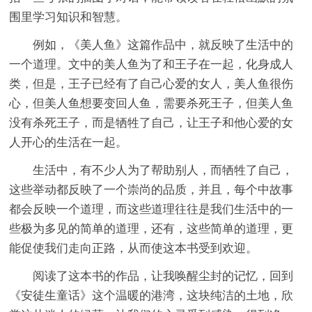
围里学习知识和智慧。
例如，《美人鱼》这篇作品中，就反映了生活中的
一个道理。文中的美人鱼为了和王子在一起，化身成人
类，但是，王子已经有了自己心爱的女人，美人鱼很伤
心，但美人鱼想要变回人鱼，需要杀死王子，但美人鱼
没有杀死王子，而是牺牲了自己，让王子和他心爱的女
人开心的生活在一起。
生活中，有不少人为了帮助别人，而牺牲了自己，
这些举动都反映了一个崇尚的品质，并且，每个中故事
都会反映一个道理，而这些道理往往是我们生活中的一
些极为多见的简单的道理，还有，这些简单的道理，更
能促使我们走向正路，从而使这本书受到欢迎。
阅读了这本书的作品，让我唤醒尘封的记忆，回到
《安徒生童话》这个温暖的港湾，这块纯洁的土地，欣