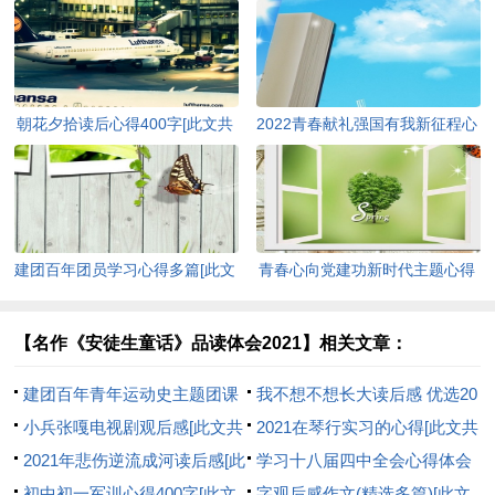
朝花夕拾读后心得400字[此文共
2022青春献礼强国有我新征程心
3965字]
得及启迪多篇[此文共4095字]
建团百年团员学习心得多篇[此文
青春心向党建功新时代主题心得
共5177字]
感受[此文共5856字]
【名作《安徒生童话》品读体会2021】相关文章：
建团百年青年运动史主题团课
我不想不想长大读后感 优选20
心得感悟多篇[此文共4185字]
小兵张嘎电视剧观后感[此文共
篇[此文共9901字]
2021在琴行实习的心得[此文共
2928字]
2021年悲伤逆流成河读后感[此
20481字]
学习十八届四中全会心得体会
文共5201字]
初中初一军训心得400字[此文
教师个人范本[此文共5491字]
字观后感作文(精选多篇)[此文