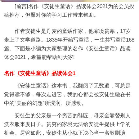
[前言]
名作《安徒生童话》品读体会2021
为的会员投
稿推荐，但愿对你的学习工作带来帮助。
作者安徒生是丹麦的童话作家，他家境贫寒，17岁
走上了文学道路。1835年开始写童话，一生共写童话168
篇。下面是小编为大家整理的名作《安徒生童话》品读
体会2021，希望能帮助到大家!
名作《安徒生童话》品读体会1
《安徒生童话》这本书，我翻阅了无数遍，可总是
觉得读不够，每次走进它，我的心都会被安徒生融在书
中的“美丽的幻想”所浸润、所感动。
安徒生的父亲是一个穷苦的鞋匠，母亲全靠替别人
洗衣服来度日子。贫穷的家境无法给安徒生提供上学的
机会。尽管如此，安徒生从小就下决心当一名歌剧演