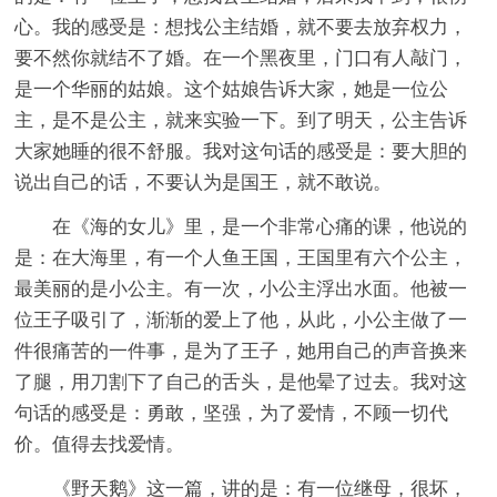
心。我的感受是：想找公主结婚，就不要去放弃权力，
要不然你就结不了婚。在一个黑夜里，门口有人敲门，
是一个华丽的姑娘。这个姑娘告诉大家，她是一位公
主，是不是公主，就来实验一下。到了明天，公主告诉
大家她睡的很不舒服。我对这句话的感受是：要大胆的
说出自己的话，不要认为是国王，就不敢说。
在《海的女儿》里，是一个非常心痛的课，他说的
是：在大海里，有一个人鱼王国，王国里有六个公主，
最美丽的是小公主。有一次，小公主浮出水面。他被一
位王子吸引了，渐渐的爱上了他，从此，小公主做了一
件很痛苦的一件事，是为了王子，她用自己的声音换来
了腿，用刀割下了自己的舌头，是他晕了过去。我对这
句话的感受是：勇敢，坚强，为了爱情，不顾一切代
价。值得去找爱情。
《野天鹅》这一篇，讲的是：有一位继母，很坏，