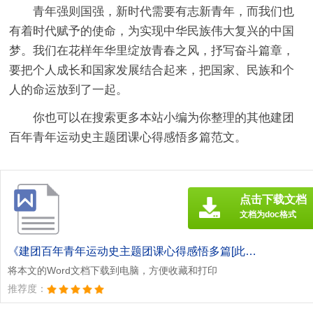
青年强则国强，新时代需要有志新青年，而我们也
有着时代赋予的使命，为实现中华民族伟大复兴的中国
梦。我们在花样年华里绽放青春之风，抒写奋斗篇章，
要把个人成长和国家发展结合起来，把国家、民族和个
人的命运放到了一起。
你也可以在搜索更多本站小编为你整理的其他建团
百年青年运动史主题团课心得感悟多篇范文。
点击下载文档
文档为doc格式
《建团百年青年运动史主题团课心得感悟多篇[此文共4185字].doc》
将本文的Word文档下载到电脑，方便收藏和打印
推荐度：