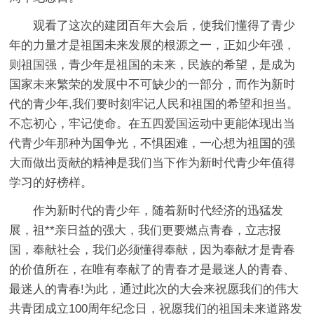
观看了这次的建团百年大会后，使我们懂得了青少
年的力量才是祖国未来发展的根源之一，正如少年强，
则祖国强，青少年是祖国的未来，民族的希望，是成为
国家未来繁荣的发展中不可缺少的一部分，而作为新时
代的青少年,我们要时刻牢记人民和祖国的希望和担当。
不忘初心，牢记使命。在五四爱国运动中更能体现出当
代青少年那种为国争光，不惧困难，一心想为祖国的强
大而做出贡献的精神是我们当下作为新时代青少年值得
学习的好榜样。
作为新时代的青少年，随着新时代经济的迅猛发
展，祖**亲日益的强大，我们更要燃点青春，立志报
国，奉献社会，我们必须懂得奉献，因为奉献才是青春
的价值所在，在唯有奉献了的青春才是最迷人的青春、
最迷人的青春!为此，通过此次的大会来祝愿我们的伟大
共青团成立100周年纪念日，祝愿我们的祖国未来道路发