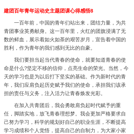
建团百年青年运动史主题团课心得感悟8
一百年前，中国的青年们站出来，团结力量，为共
青团事业英勇献身。这一百年里，火红的团旗浸满了无
数的鲜血，展示着如火如荼的艰苦岁月，宣告着中国的
胜利，作为青年的我们感到无比的自豪。
我们要担当起当代青春的使命，就要知道青春的使
命是什么?坚定不移的信仰，点亮生命的荣光。当然，今
天的学习也是为以后打下坚实的基础。作为新时代的青
年，我们应肩负起历史赋予我们的使命，承担我们该承
担的责任与义务，注入活力让青春焕发光彩。
在加入共青团后，我会勇敢肩负起时代赋予的重
任，脚踏实地，放飞青春理想梦。我会更加严格要求自
己努力学习，科学的规划好自己的职业生涯，不断提高
学习成绩和个人觉悟，提高自己的自制力，为大家小家