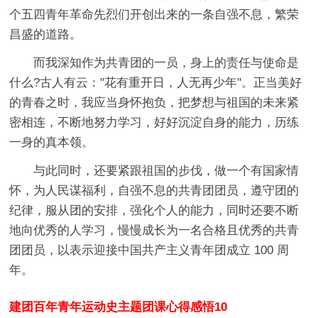
个五四青年革命先烈们开创出来的一条自强不息，繁荣
昌盛的道路。
而我深知作为共青团的一员，身上的责任与使命是
什么?古人有云："花有重开日，人无再少年"。正当美好
的青春之时，我应当身怀抱负，把梦想与祖国的未来紧
密相连，不断地努力学习，好好沉淀自身的能力，历练
一身的真本领。
与此同时，还要紧跟祖国的步伐，做一个有国家情
怀，为人民谋福利，自强不息的共青团团员，遵守团的
纪律，服从团的安排，强化个人的能力，同时还要不断
地向优秀的人学习，慢慢成长为一名合格且优秀的共青
团团员，以表示迎接中国共产主义青年团成立 100 周
年。
建团百年青年运动史主题团课心得感悟10