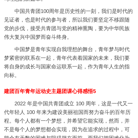
中国共青团100周年是历史性的一刻，我们是时代的
见证者，也是时代的参与者，所以我们要坚定不移跟随
党的步伐，接受共青团与党的精神熏陶，要为中华民族
伟大复兴中国梦而奋斗终身。
中国梦是青年实现自我理想的舞台，青年梦与时代
梦紧密的联系在一起，青年代表着国家的未来，我们要
将自身的成长与国家命运联系一起，作为青年人生的指
向标。
建团百年青年运动史主题团课心得感悟5
2022 年是中国共青团成立 100 周年，这是一代又一
代年轻人 100 年来为建设美丽祖国而努力奋斗的百年历
程。每个人都有一个梦想，并希望它能实现，然而，并
不是每个人的梦想都会实现，因为在追求的过程中，可