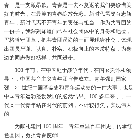
春，是一支激昂歌。青春是一去不复返的我们要珍惜美
好的时光，在最美的青春绽放光彩。新时代需要有志新
青年，新时代离不开青年的责任与担当。作为共青团的
一份子，我深刻知道自己在社会团体中的身份和地位，
严格遵守团章，把共青团员尚的一面展现给社会，体现
出团员严谨、认真、朴实、积极向上的本质特点，为身
边的同志做好榜样，共同进步。
100 年前，在中国处于战争年代，在国家关怀和领
导下，中国共产主义青年团宣告成立。青年强则国家
强，21 世纪中国革命史和青年运动史的一件大事，也是
中国青年运动蓬勃发展的必然结果。100 多年来，，一
代又一代青年站在时代的前列，不计较得失，实现伟大
的
为献礼建团 100 周年，青年重温百年团史，传承红
色基因，勇担青春使命!