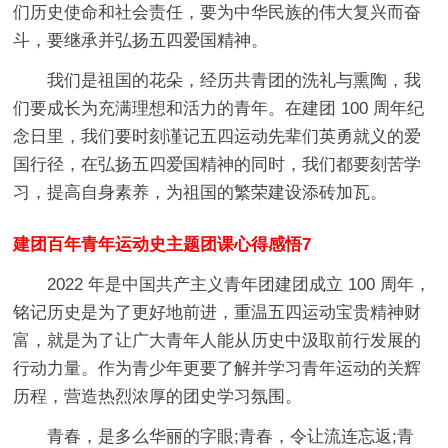
们历史使命和社会责任，要为中华民族的伟大复兴而奋
斗，要继承并弘扬五四爱国精神。
我们是祖国的花朵，经历共青团的洗礼与熏陶，我
们要成长为充满理想和活力的青年。在建团 100 周年纪
念日里，我们要时刻谨记五四运动先辈们英勇就义的爱
国行径，在弘扬五四爱国精神的同时，我们都要刻苦学
习，提高自身素养，为祖国的繁荣建设添砖加瓦。
建团百年青年运动史主题团课心得感悟7
2022 年是中国共产主义青年团建团成立 100 周年，
铭记历史是为了更好地前进，重温五四运动宝贵精神财
富，就是为了让广大青年人能从历史中汲取前行发展的
行动力量。作为青少年更要了解并学习青年运动的关辉
历程，营造热烈浓厚的团史学习氛围。
青春，是多么华丽的字眼;青春，令让流连忘返;青