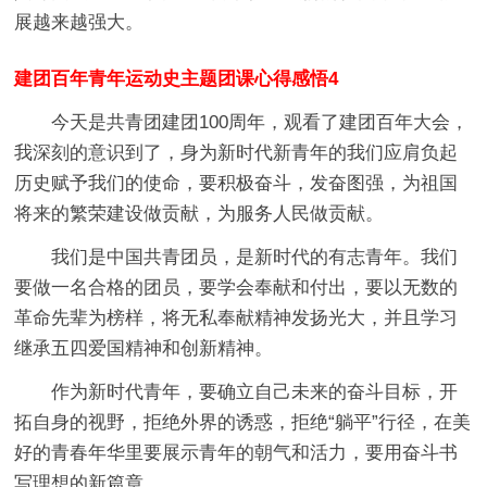
展越来越强大。
建团百年青年运动史主题团课心得感悟4
今天是共青团建团100周年，观看了建团百年大会，
我深刻的意识到了，身为新时代新青年的我们应肩负起
历史赋予我们的使命，要积极奋斗，发奋图强，为祖国
将来的繁荣建设做贡献，为服务人民做贡献。
我们是中国共青团员，是新时代的有志青年。我们
要做一名合格的团员，要学会奉献和付出，要以无数的
革命先辈为榜样，将无私奉献精神发扬光大，并且学习
继承五四爱国精神和创新精神。
作为新时代青年，要确立自己未来的奋斗目标，开
拓自身的视野，拒绝外界的诱惑，拒绝“躺平”行径，在美
好的青春年华里要展示青年的朝气和活力，要用奋斗书
写理想的新篇章。