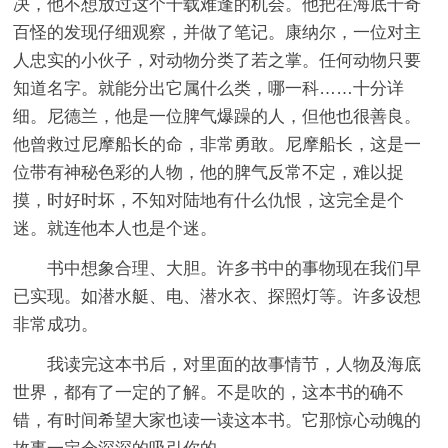
决，他不想放过这个千载难逢的机会。他把在海底千奇
百怪的发现仔细观察，并做了笔记。康纳尔，一位对主
人忠实的小伙子，对动物分类了若之掌。任何动物只要
知道名字。就能分出它属什么类，哪一科……十分详
细。尼德兰，他是一位脾气爆躁的人，但他也很善良。
他曾救过尼摩船长的命，非常勇敢。尼摩船长，这是一
位带有神秘色彩的人物，他的脾气反常不定，难以捉
摸，时好时坏，不知对陆地有什么仇恨，这完全是个
迷。就连他本人也是个迷。
书中想象合理、大胆。许多书中的事物现在我们早
已实现。如潜水艇、电、潜水衣、探照灯等。许多设想
非常成功。
我读完这本书后，对里面的故事情节，人物及海底
世界，都有了一定的了解。不是吹的，这本书的确不
错，有时间希望大家也读一读这本书。它那惊心动魄的