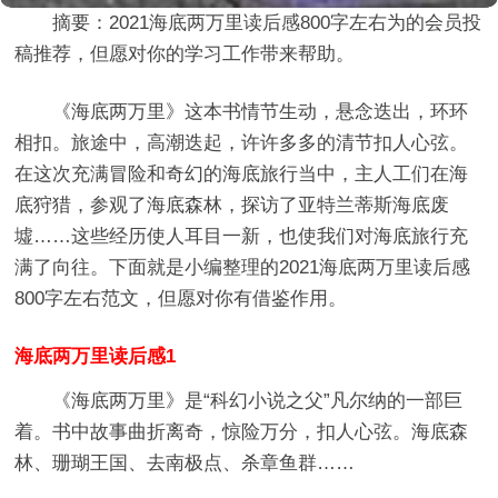
摘要：
2021海底两万里读后感800字左右
为的会员投
稿推荐，但愿对你的学习工作带来帮助。
《海底两万里》这本书情节生动，悬念迭出，环环
相扣。旅途中，高潮迭起，许许多多的清节扣人心弦。
在这次充满冒险和奇幻的海底旅行当中，主人工们在海
底狩猎，参观了海底森林，探访了亚特兰蒂斯海底废
墟……这些经历使人耳目一新，也使我们对海底旅行充
满了向往。下面就是小编整理的2021海底两万里读后感
800字左右范文，但愿对你有借鉴作用。
海底两万里读后感1
《海底两万里》是“科幻小说之父”凡尔纳的一部巨
着。书中故事曲折离奇，惊险万分，扣人心弦。海底森
林、珊瑚王国、去南极点、杀章鱼群……