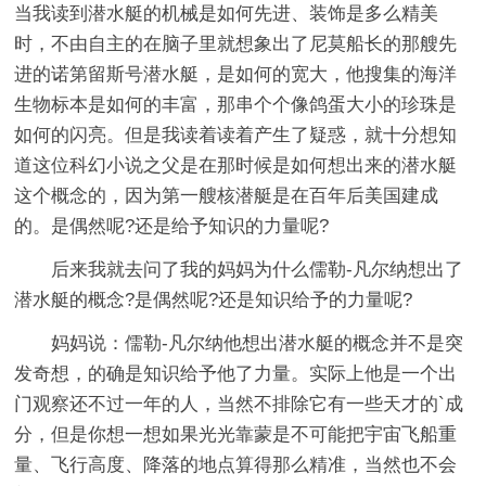
当我读到潜水艇的机械是如何先进、装饰是多么精美
时，不由自主的在脑子里就想象出了尼莫船长的那艘先
进的诺第留斯号潜水艇，是如何的宽大，他搜集的海洋
生物标本是如何的丰富，那串个个像鸽蛋大小的珍珠是
如何的闪亮。但是我读着读着产生了疑惑，就十分想知
道这位科幻小说之父是在那时候是如何想出来的潜水艇
这个概念的，因为第一艘核潜艇是在百年后美国建成
的。是偶然呢?还是给予知识的力量呢?
后来我就去问了我的妈妈为什么儒勒-凡尔纳想出了
潜水艇的概念?是偶然呢?还是知识给予的力量呢?
妈妈说：儒勒-凡尔纳他想出潜水艇的概念并不是突
发奇想，的确是知识给予他了力量。实际上他是一个出
门观察还不过一年的人，当然不排除它有一些天才的`成
分，但是你想一想如果光光靠蒙是不可能把宇宙飞船重
量、飞行高度、降落的地点算得那么精准，当然也不会