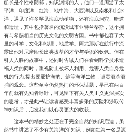
船长是个性格阴郁，知识渊博的人，他们一道周游了太
平洋、印度洋、红海、地中海、大西洋以及南极和北冰
洋，遇见了许多罕见海底动植物，还有海底洞穴、暗道
和遗址，其中包括著名的沉没城市亚特兰蒂斯，这个拥
有与希腊相当的历史文化的文明古国。书中都包容了大
量的科学，文化和地理，地质学。阿尤那斯在航行中流
露出他对尼摩船长出类拔萃的才华与学识的钦佩。但在
引人入胜的故事中，还同时告诫人们在看到科学技术造
福人类的同时，重视防止被坏人利用、危害人类自身危
机的行为;提出要爱护海豹、鲸等海洋生物，谴责滥杀滥
捕的观念。这些至今仍然热门的环保话题，早已在两百
年前就有先知者呼吁，可见留下有关人类正义更深层次
的思考，才是此书让读者感受丰富多采的历险和涉取传
神知识后，启发我们以心灵更大的收获。
这本书的精妙之处还在于完全自然的知识启迪，虽
然书中讲述了不少有关海洋的`知识，例如红海一名是源