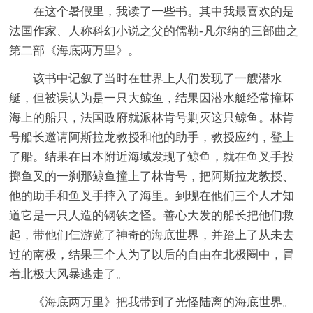
在这个暑假里，我读了一些书。其中我最喜欢的是
法国作家、人称科幻小说之父的儒勒-凡尔纳的三部曲之
第二部《海底两万里》。
该书中记叙了当时在世界上人们发现了一艘潜水
艇，但被误认为是一只大鲸鱼，结果因潜水艇经常撞坏
海上的船只，法国政府就派林肯号剿灭这只鲸鱼。林肯
号船长邀请阿斯拉龙教授和他的助手，教授应约，登上
了船。结果在日本附近海域发现了鲸鱼，就在鱼叉手投
掷鱼叉的一刹那鲸鱼撞上了林肯号，把阿斯拉龙教授、
他的助手和鱼叉手摔入了海里。到现在他们三个人才知
道它是一只人造的钢铁之怪。善心大发的船长把他们救
起，带他们仨游览了神奇的海底世界，并踏上了从未去
过的南极，结果三个人为了以后的自由在北极圈中，冒
着北极大风暴逃走了。
《海底两万里》把我带到了光怪陆离的海底世界。