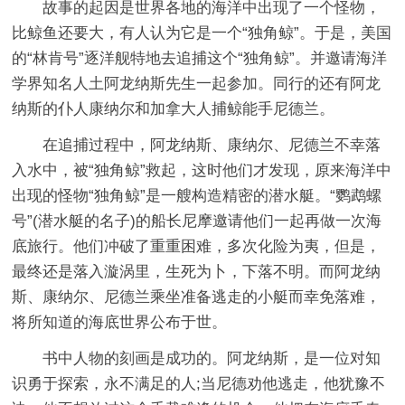
故事的起因是世界各地的海洋中出现了一个怪物，
比鲸鱼还要大，有人认为它是一个“独角鲸”。于是，美国
的“林肯号”逐洋舰特地去追捕这个“独角鲸”。并邀请海洋
学界知名人土阿龙纳斯先生一起参加。同行的还有阿龙
纳斯的仆人康纳尔和加拿大人捕鲸能手尼德兰。
在追捕过程中，阿龙纳斯、康纳尔、尼德兰不幸落
入水中，被“独角鲸”救起，这时他们才发现，原来海洋中
出现的怪物“独角鲸”是一艘构造精密的潜水艇。“鹦鹉螺
号”(潜水艇的名子)的船长尼摩邀请他们一起再做一次海
底旅行。他们冲破了重重困难，多次化险为夷，但是，
最终还是落入漩涡里，生死为卜，下落不明。而阿龙纳
斯、康纳尔、尼德兰乘坐准备逃走的小艇而幸免落难，
将所知道的海底世界公布于世。
书中人物的刻画是成功的。阿龙纳斯，是一位对知
识勇于探索，永不满足的人;当尼德劝他逃走，他犹豫不