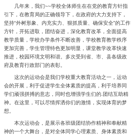
几年来，我们~~学校全体师生在在党的教育方针指
引下，在教育局的正确领导下，在政府的大力支持下，
坚持“外树形象、内充实力、狠抓质量、确保安全”的工作
方针，开拓进取，团结奋进，深化教育改革，全面提高
教学质量，学校办学条件不断改善，学校教育教学秩序
更加完善，学生管理特色更加明显，课堂教学改革快速
推进，校园环境文明和谐。多次受到省、市、县各级政
府及教育行政部门的表彰。
这次的运动会是我们学校重大教育活动之一，运动
会的开展，利于促进学生全体素质的提高，利于培养同
学们顽强拼搏的意志，同时也增强学生们的.团结互助精
神。在这里，可以尽情挥洒你们的激情，实现体育的梦
想。
本次运动会，是展示各班级团结协作精神和奉献精
神的一个大舞台，是对全体同学心理素质、身体素质和