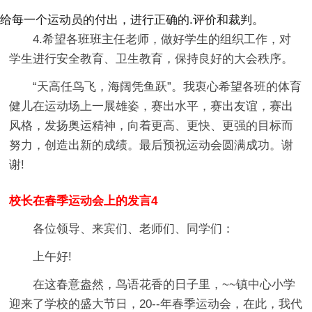
给每一个运动员的付出，进行正确的.评价和裁判。
4.希望各班班主任老师，做好学生的组织工作，对
学生进行安全教育、卫生教育，保持良好的大会秩序。
“天高任鸟飞，海阔凭鱼跃”。我衷心希望各班的体育
健儿在运动场上一展雄姿，赛出水平，赛出友谊，赛出
风格，发扬奥运精神，向着更高、更快、更强的目标而
努力，创造出新的成绩。最后预祝运动会圆满成功。谢
谢!
校长在春季运动会上的发言4
各位领导、来宾们、老师们、同学们：
上午好!
在这春意盎然，鸟语花香的日子里，~~镇中心小学
迎来了学校的盛大节日，20--年春季运动会，在此，我代