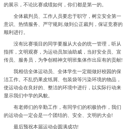
的展示，不论比赛成绩如何，你们都是第一的。
全体裁判员、工作人员要忠于职守，树立安全第一
意识、热情服务、严守规则,做到公正裁判，保证竞赛的
顺利进行。
没有比赛项目的同学要服从大会的统一管理，听从
指挥，文明观赛，为运动员加油助威，当好安全员、宣
传员、服务员，为争创精神文明班集体作出应有的贡献!
我相信全体运动员、全体学生一定能做好校园的保
洁工作。不乱扔果皮纸屑、包装袋等污染环境的物品，
使运动会在良好的、整洁的环境中进行，以实际行动来
显示我们中学的风貌。
有老师们的辛勤工作，有同学们的积极协作，我们
的运动会一定会是一个团结的、安全、文明的大会!
最后预祝本届运动会圆满成功!