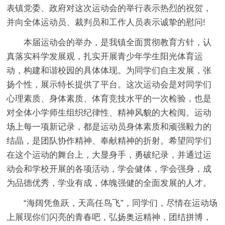
表镇党委、政府对这次运动会的举行表示热烈的祝贺，
并向全体运动员、裁判员和工作人员表示诚挚的慰问!
本届运动会的举办，是我镇全面贯彻教育方针，认
真落实科学发展观，扎实开展青少年学生阳光体育运
动，构建和谐校园的具体体现。为同学们自主发展，张
扬个性，展示特长提供了平台。这次运动会是对同学们
心理素质、身体素质、体育竞技水平的一次检验，也是
对全体小学师生组织纪律性、精神风貌的大检阅。运动
场上每一项新记录，都是运动员身体素质和顽强毅力的
结晶，是团队协作精神、奉献精神的折射。希望同学们
在这个运动的舞台上，大显身手，勇破纪录，并通过运
动会和学校开展的各项活动，学会健体，学会强身，成
为品德优秀，学业有成，体魄强健的全面发展的人才。
“海阔凭鱼跃，天高任鸟飞”，同学们，尽情在运动场
上展现你们闪亮的青春吧，弘扬奥运精神，团结拼博，