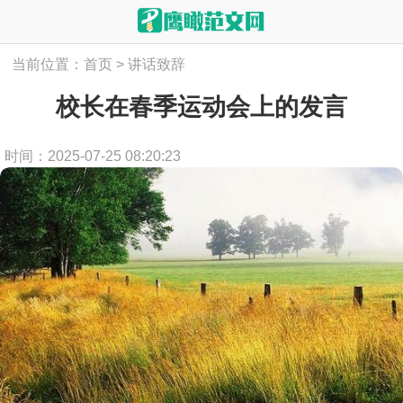
当前位置：
首页
>
讲话致辞
校长在春季运动会上的发言
时间：2025-07-25 08:20:23