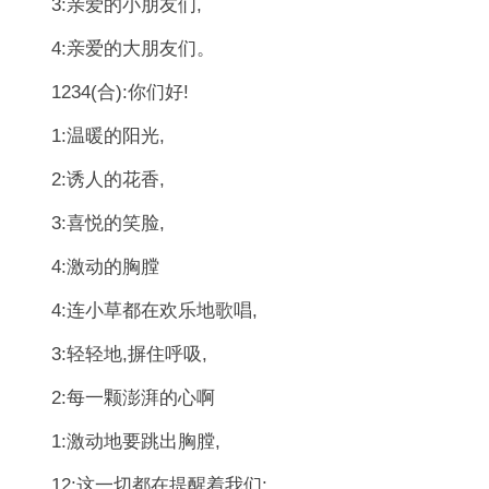
3:亲爱的小朋友们,
4:亲爱的大朋友们。
1234(合):你们好!
1:温暖的阳光,
2:诱人的花香,
3:喜悦的笑脸,
4:激动的胸膛
4:连小草都在欢乐地歌唱,
3:轻轻地,摒住呼吸,
2:每一颗澎湃的心啊
1:激动地要跳出胸膛,
12:这一切都在提醒着我们: