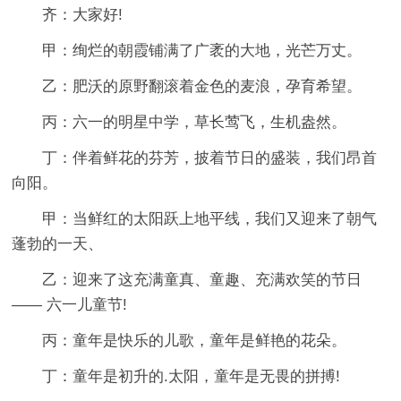
齐：大家好!
甲：绚烂的朝霞铺满了广袤的大地，光芒万丈。
乙：肥沃的原野翻滚着金色的麦浪，孕育希望。
丙：六一的明星中学，草长莺飞，生机盎然。
丁：伴着鲜花的芬芳，披着节日的盛装，我们昂首
向阳。
甲：当鲜红的太阳跃上地平线，我们又迎来了朝气
蓬勃的一天、
乙：迎来了这充满童真、童趣、充满欢笑的节日
—— 六一儿童节!
丙：童年是快乐的儿歌，童年是鲜艳的花朵。
丁：童年是初升的.太阳，童年是无畏的拼搏!