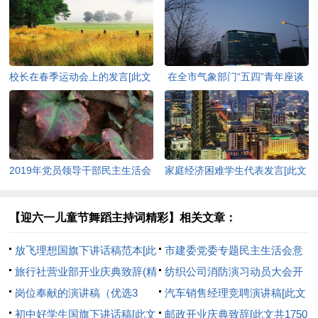
校长在春季运动会上的发言[此文
在全市气象部门“五四”青年座谈
共3061字]
会上的讲话[此文共3109字]
2019年党员领导干部民主生活会
家庭经济困难学生代表发言[此文
发言提纲[此文共3170字]
共636字]
【迎六一儿童节舞蹈主持词精彩】相关文章：
放飞理想国旗下讲话稿范本[此
市建委党委专题民主生活会意
文共2852字]
旅行社营业部开业庆典致辞(精
见表(精选多篇)[此文共1866字]
纺织公司消防演习动员大会开
选多篇)[此文共3251字]
岗位奉献的演讲稿（优选3
幕词(精选多篇)[此文共4299字]
汽车销售经理竞聘演讲稿[此文
篇）[此文共2540字]
初中好学生国旗下讲话稿[此文
共8572字]
邮政开业庆典致辞[此文共1750