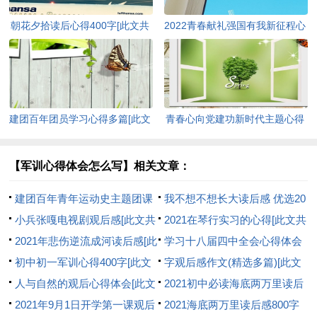
朝花夕拾读后心得400字[此文共
2022青春献礼强国有我新征程心
3965字]
得及启迪多篇[此文共4095字]
建团百年团员学习心得多篇[此文
青春心向党建功新时代主题心得
共5177字]
感受[此文共5856字]
【军训心得体会怎么写】相关文章：
建团百年青年运动史主题团课
我不想不想长大读后感 优选20
心得感悟多篇[此文共4185字]
小兵张嘎电视剧观后感[此文共
篇[此文共9901字]
2021在琴行实习的心得[此文共
2928字]
2021年悲伤逆流成河读后感[此
20481字]
学习十八届四中全会心得体会
文共5201字]
初中初一军训心得400字[此文
教师个人范本[此文共5491字]
字观后感作文(精选多篇)[此文
共4221字]
人与自然的观后心得体会[此文
共3012字]
2021初中必读海底两万里读后
共2528字]
2021年9月1日开学第一课观后
感600字精品[此文共3539字]
2021海底两万里读后感800字