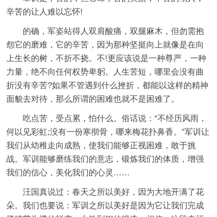
辛苦的让人难以忘怀!
的确，军姿站得人双肩酸痛，双腿麻木，但勿需抱
怨它的磨难，它的辛苦，因为那种坚挺向上就像是在向
上生长的树，不折不挠。不!更应该说是一种尊严，一种
力量，绝不向任何权势卑躬。人生苦短，哪里会没有曲
折没有辛苦?如果不管遇到什么挫折，都能以这样的精神
面貌去对待，那么所谓的困难也就不是困难了。
吃点苦，受点累，怕什么。俗话说：“不经历风雨，
何以见彩虹;没有一份寒彻骨，哪来梅花扑鼻香。”军训让
我们从幼稚走向成熟，使我们能够正视困难，敢于挑
战。军训能够磨练我们的意志，锻炼我们的体质，增强
我们的信心，美化我们的心灵……
汪国真说过：春天之所以美好，因为大地开满了花
朵。我们也要说：军训之所以美好是因为它让我们完成