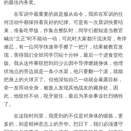
的最佳内务奖。
在军训中最重要的就是服从命令，我班在军训的任
何活动中都保持着良好的纪律。可是有一次晨训快要结
束，准备吃早饭，作集合整队时，同学们都知道当教官
喊出“立正”时不能动一动，可此时大家都汗流浃背，奇痒
难忍，有一位同学快速举手擦了一把汗，结果被教官发
现，害得我们全班同学罚站十分钟，最后一个进食堂吃
饭。我从这件事联想到邱少云因中导弹燃烧身体，他埋
伏地点的旁边就是一条小水渠，他只要翻一个滚，就能
把身上的火球灭了。但他深知自己一动就会暴露目标，
牵一发而动全身，被敌人发现其他战友的藏身处，因
此，他纹丝不动，咬牙挺住，最后为革命事业壮烈牺牲
了。
在这段时间里，我受到的不仅是对身体的锻炼，更
多的，则是精神意志上的升华。烈日下，我们必须遵守