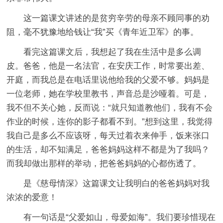
这一篇课文讲述的是贫穷辛劳的母亲不顾同事的劝
阻，毫不犹豫地给钱让“我”买《青年近卫军》的事。
看完这篇课文后，我想起了我在生活中是多么调
皮。爸爸，他是一名法官，在安庆工作，时常要出差、
开庭，而我总是在电话里说他给我的父爱不够。妈妈是
一位老师，她在学校里教书，声音总是沙哑着。可是，
我不但不关心她，反而说：“就只知道教他们，我有不会
作业的时候，连你的影子都看不到。”想到这里，我觉得
我自己是多么不应该呀，每天过着衣来伸手，饭来张口
的生活，却不知满足，爸爸妈妈这样不都是为了我吗？
而我却做出那样的举动，把爸爸妈妈的心都伤透了。
是《慈母情深》这篇课文让我明白的爸爸妈妈对我
浓浓的爱意！
有一句话是“父爱如山，母爱如海”。我们要珍惜现在