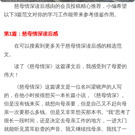
慈母情深读后感
由的会员投稿精心推荐，小编希望
以下3篇范文对你的学习工作能带来参考借鉴作用。
第1篇：慈母情深读后感
在可以搜索到更多关于慈母情深读后感的精选范
文。
读了《慈母情深》这篇课文后，我感受到了母爱的
伟大！
《慈母情深》这篇课文是一位名叫梁晓声的人写
的，在他小时侯很想买一本长篇小说，《慈母情深》。
但是没有钱来买，就想向母亲要，但是自己又不赶向母
亲一次要那么多钱。但是又非常想买那本书。“我”思考了
很长一段时间，还是决定去母亲工作的地方，一进大门
就能听见震耳欲聋的声音。我又继续找母亲。我找了一