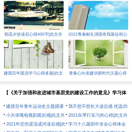
朝花夕拾读后心得400字[此文共
2022青春献礼强国有我新征程心
3965字]
得及启迪多篇[此文共4095字]
建团百年团员学习心得多篇[此文
青春心向党建功新时代主题心得
共5177字]
感受[此文共5856字]
【《关于加强和改进城市基层党的建设工作的意见》学习体
会】相关文章：
建团百年青年运动史主题团课
我不想不想长大读后感 优选20
心得感悟多篇[此文共4185字]
小兵张嘎电视剧观后感[此文共
篇[此文共9901字]
2021在琴行实习的心得[此文共
2928字]
2021年悲伤逆流成河读后感[此
20481字]
学习十八届四中全会心得体会