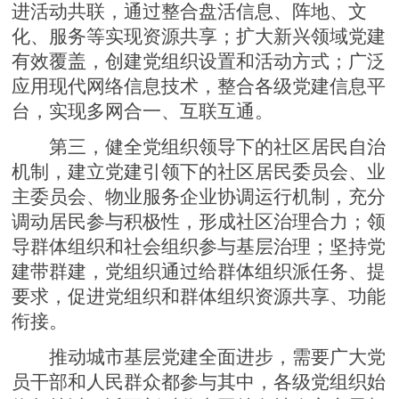
进活动共联，通过整合盘活信息、阵地、文
化、服务等实现资源共享；扩大新兴领域党建
有效覆盖，创建党组织设置和活动方式；广泛
应用现代网络信息技术，整合各级党建信息平
台，实现多网合一、互联互通。
第三，健全党组织领导下的社区居民自治
机制，建立党建引领下的社区居民委员会、业
主委员会、物业服务企业协调运行机制，充分
调动居民参与积极性，形成社区治理合力；领
导群体组织和社会组织参与基层治理；坚持党
建带群建，党组织通过给群体组织派任务、提
要求，促进党组织和群体组织资源共享、功能
衔接。
推动城市基层党建全面进步，需要广大党
员干部和人民群众都参与其中，各级党组织始