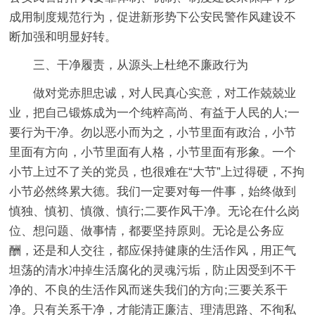
成用制度规范行为，促进新形势下公安民警作风建设不
断加强和明显好转。
三、干净履责，从源头上杜绝不廉政行为
做对党赤胆忠诚，对人民真心实意，对工作兢兢业
业，把自己锻炼成为一个纯粹高尚、有益于人民的人;一
要行为干净。勿以恶小而为之，小节里面有政治，小节
里面有方向，小节里面有人格，小节里面有形象。一个
小节上过不了关的党员，也很难在“大节”上过得硬，不拘
小节必然终累大德。我们一定要对每一件事，始终做到
慎独、慎初、慎微、慎行;二要作风干净。无论在什么岗
位、想问题、做事情，都要坚持原则。无论是公务应
酬，还是和人交往，都应保持健康的生活作风，用正气
坦荡的清水冲掉生活腐化的灵魂污垢，防止因受到不干
净的、不良的生活作风而迷失我们的方向;三要关系干
净。只有关系干净，才能清正廉洁、理清思路、不徇私