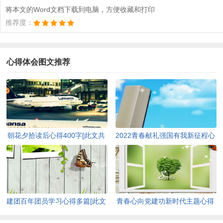
将本文的Word文档下载到电脑，方便收藏和打印
推荐度：
心得体会图文推荐
朝花夕拾读后心得400字[此文共
2022青春献礼强国有我新征程心
3965字]
得及启迪多篇[此文共4095字]
建团百年团员学习心得多篇[此文
青春心向党建功新时代主题心得
共5177字]
感受[此文共5856字]