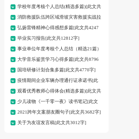
学校年度考核个人总结(精选多篇)[此文共
消防救援队伍跨区域滑坡灾害救援实战拉
4295字]
弘扬雷锋精神心得感想多篇[此文共4247
动演练纪实[此文共1543字]
毕业实习报告[此文共12812字]
字]
事业单位年度考核个人总结（精选21篇）
大学音乐鉴赏学习心得多篇[此文共8796
[此文共20292字]
国培研修计划合集多篇[此文共4770字]
字]
疫情期间企业车辆办理通行证承诺书[此
观看优秀教师心得体会(精选多篇)[此文共
文共225字]
少儿读物《一千零一夜》读书笔记[此文
9007字]
2021跨年文案朋友圈句子[此文共3682字]
共2635字]
关于为友谊发言稿[此文共3012字]