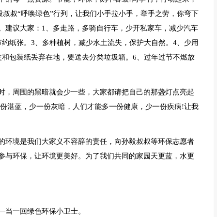
毅叔叔“呼唤绿色”行列，让我们小手拉小手，举手之劳，你弯下
。建议大家：1、多走路，多骑自行车，少开私家车，减少汽车
节约纸张。3、多种植树，减少水土流失，保护大自然。4、少用
皮和包装纸丢弃在地，要送去分类垃圾箱。6、过年过节不燃放
时，周围的黑暗就会少一些，大家都请把自己的那盏灯点亮起
一份湛蓝，少一份灰暗，人们才能多一份健康，少一份疾病!让我
的环境是我们大家义不容辞的责任，向孙毅叔叔等环保志愿者
参与环保，让环境更美好。为了我们共同的家园天更蓝，水更
―当一回绿色环保小卫士。