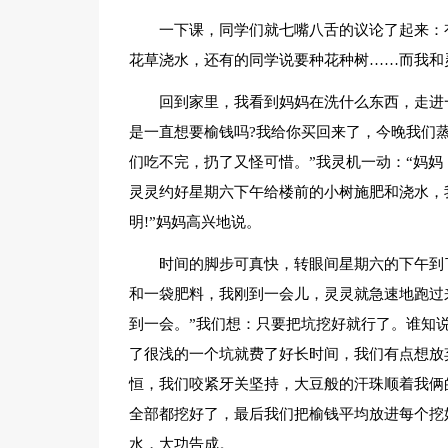
一下课，同学们就七嘴八舌的议论了起来：
花草浇水，还有的同学说要种花种树……而我和
回到家里，我看到妈妈在洗什么东西，走进
是一直想要榆钱吗?我给你买回来了，今晚我们蒸
们吃不完，扔了又怪可惜。”我灵机一动：“妈
灵灵约好星期六下午给楼前的小树施肥和浇水，我
明!”妈妈高兴地说。
时间的脚步可真快，转眼间星期六的下午到
和一袋肥料，我刚到一会儿，灵灵就急速地跑过来
到一会。”我们想：只要把坑挖好就行了。谁知
了很浅的一个坑就费了好长时间，我们有点想放
恒，我们咬紧牙关坚持，大豆般的汗珠顺着我俩
全部都挖好了，最后我们把榆钱平均放进每个挖
水，大功告成。