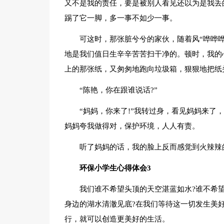
又不是我的责任，要是被别人看见还以为是我丢的
踢了它一脚，多一事不如少一事。
可这时，那张脏兮兮的家伙，随着风“哗哗
地是我们值日生辛辛苦苦扫干净的。顿时，我的
上的那张纸，又匆匆地跑向垃圾箱，狠狠地把纸头
“陈艳，你在跟谁说话?”
“妈妈，你来了!”我转过身，看见妈妈来了
妈妈夸我做得对，保护环境，人人有责。
听了妈妈的话，我的脸上反而感觉到火辣辣
环保小学生心得体会3
我们谁不希望头顶的天空湛蓝如水?谁不希
身边的湖水清澈见底?在我们等待这一切发生美
行，就可以创造更美好的生活。