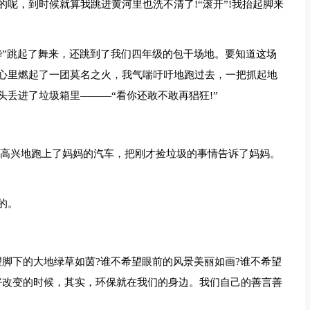
呢，到时候就算我跳进黄河里也洗不清了!“滚开”!我抬起脚来
哗”跳起了舞来，还跳到了我们四年级的包干场地。要知道这场
心里燃起了一团莫名之火，我气喘吁吁地跑过去，一把抓起地
丢进了垃圾箱里———“看你还敢不敢再猖狂!”
，高兴地跑上了妈妈的汽车，把刚才捡垃圾的事情告诉了妈妈。
的。
望脚下的大地绿草如茵?谁不希望眼前的风景美丽如画?谁不希望
好改变的时候，其实，环保就在我们的身边。我们自己的善言善