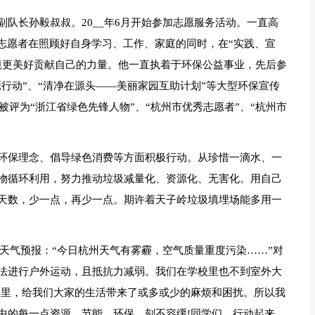
队长孙毅叔叔。20__年6月开始参加志愿服务活动。一直高
志愿者在照顾好自身学习、工作、家庭的同时，在“实践、宣
境更美好贡献自己的力量。他一直执着于环保公益事业，先后参
源行动”、“清净在源头——美丽家园互助计划”等大型环保宣传
被评为“浙江省绿色先锋人物”、“杭州市优秀志愿者”、“杭州市
环保理念、倡导绿色消费等方面积极行动。从珍惜一滴水、一
物循环利用，努力推动垃圾减量化、资源化、无害化。用自己
天数，少一点，再少一点。期许着天子岭垃圾填埋场能多用一
霾。天气预报：“今日杭州天气有雾霾，空气质量重度污染……”对
法进行户外运动，且抵抗力减弱。我们在学校里也不到室外大
子里，给我们大家的生活带来了或多或少的麻烦和困扰。所以我
中的每一点资源。节能，环保，刻不容缓!同学们，行动起来，