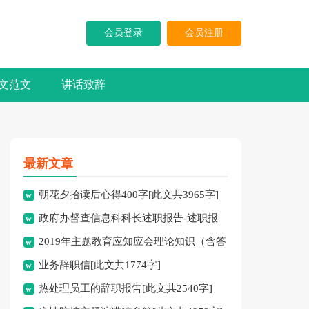
会员登录
会员注册
文范文
讲话致辞
最新文章
朝花夕拾读后心得400字[此文共3965字]
政府办督查信息科科长述职报告-述职报
2019年主题教育应知应会理论知识（含答
告[此文共10194字]
业务辞职信[此文共1774字]
案）[此文共10252字]
热处理员工的辞职报告[此文共2540字]