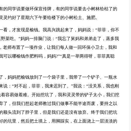
有的同学说要做环保宣传牌，有的同学说要去小树林给枯了的
灵灵约好了星期六下午要给楼下的小树松土、施肥。
一看，才发现是榆钱。我高兴跳起来了，妈妈说：“菲菲，你不
野菜吃。”妈妈一排脑门说：“我忘了舅妈和弟弟走了，蒸多我
妈，老师布置了一项作业，让我们每人做一回环保小卫士，我和
可以哪榆钱作肥料吗，妈妈?”“真是一举两得呀，菲菲真聪
了，妈妈把榆钱放到了一个袋子里，我带了一个铲子、一瓶水
说：“对不起，菲菲，我来迟到了。”我说：“没关系，我也刚
说着容易做着难。开始挖坑了，我和灵灵带的铲子太小，我们挖
弃了，但我们想起老师教过我们做事不能半途而废，要持之以
的额头流到了脖子里，但是我们还是没有放弃。终于我们把坑
好的坑里，然后把土填上，用脚踩实，在上面浇上一层淡淡的