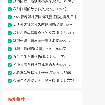
疫情防控主题演讲稿多篇[此文共4978字]
我和陈明的故事作文[此文共1357字]
2022青春献礼强国有我新征程心得及启迪
人大代表述职报告两篇(精选多篇)[此文共
多篇[此文共4095字]
校长在春季运动会上的发言[此文共3061
12798字]
辞职申请书范本参考新版多篇[此文共
字]
祝词生日(精选多篇)[此文共2652字]
2986字]
食品卫生自查报告[此文共3200字]
初中提高各科学习成绩的方法[此文共
地铁车站安检员工作总结[此文共7209字]
2526字]
公司年终总结大会上发言稿[此文共7776
字]
精华推荐