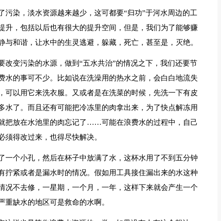
了污染，淡水资源越来越少，这可都要“归功”于河水周边的工
提升，包括以后也有很大的提升空间，但是，我们为了能够赚
静与和谐，让水中的生灵逃避，躲藏，死亡，甚至是，灭绝。
要改变污染的水源，做到“五水共治”的情况之下，我们还要节
费水的事可不少。比如说在洗澡用的热水之前，会白白地流失
，可以用它来洗衣服。又或者是在洗菜的时候，先洗一下有皮
多水了。而且还有可能把冷冻里的肉拿出来，为了快点解冻用
就把放在水池里的肉忘记了……可能在浪费水的过程中，自己
必须得改过来，也得尽快解决。
了一个小孔，然后在杯子中放满了水，这杯水用了不到五分钟
有拧紧或者是漏水时的情况。假如用工具接住漏出来的水这种
情况不去修，一星期，一个月，一年，这样下来就会产生一个
严重缺水的地区可是救命的水啊。