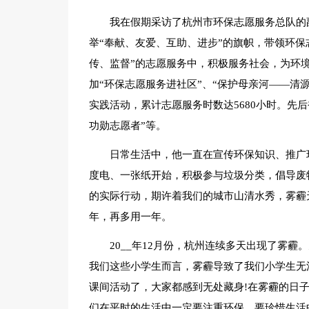
我在假期采访了杭州市环保志愿服务总队的副
举“奉献、友爱、互助、进步”的旗帜，带领环保
传、监督”的志愿服务中，积极服务社会，为环
加“环保志愿服务进社区”、“保护母亲河——清
实践活动，累计志愿服务时数达5680小时。先后
功勋志愿者”等。
日常生活中，他一直在宣传环保知识、推广
度电、一张纸开始，积极参与垃圾分类，倡导废
的实际行动，期许着我们的城市山清水秀，雾霾
年，再多用一年。
20__年12月份，杭州连续多天出现了雾
我们这些小学生而言，雾霾导致了我们小学生无
课间活动了，大家都感到无处藏身!在雾霾的日
们在平时的生活中一定要注重环保，要珍惜生活