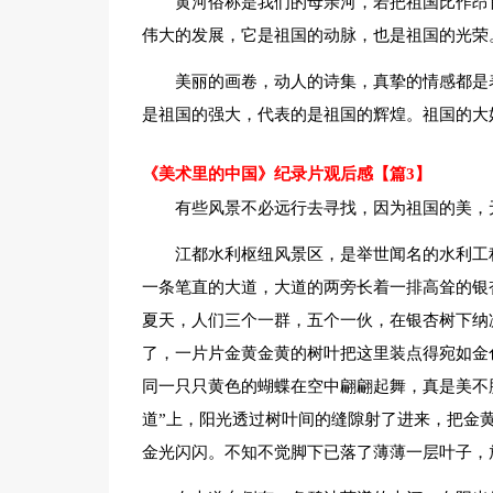
黄河俗称是我们的母亲河，若把祖国比作昂
伟大的发展，它是祖国的动脉，也是祖国的光荣
美丽的画卷，动人的诗集，真挚的情感都是
是祖国的强大，代表的是祖国的辉煌。祖国的大
《美术里的中国》纪录片观后感【篇3】
有些风景不必远行去寻找，因为祖国的美，
江都水利枢纽风景区，是举世闻名的水利工
一条笔直的大道，大道的两旁长着一排高耸的银
夏天，人们三个一群，五个一伙，在银杏树下纳
了，一片片金黄金黄的树叶把这里装点得宛如金
同一只只黄色的蝴蝶在空中翩翩起舞，真是美不
道”上，阳光透过树叶间的缝隙射了进来，把金
金光闪闪。不知不觉脚下已落了薄薄一层叶子，