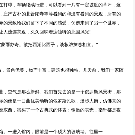
在打球，车辆继续行进，可以看到一片有一定坡度的草坪，这
，庄严古朴的北普陀寺等等看到的和没有看到的景观，所有的
异的景致给我们留下了不同的感受，仿佛来到了另一个世界，
让人流连忘返，久久回味着这独特的北国风光!
空蒙雨亦奇。欲把西湖比西子，淡妆浓抹总相宜。”
城市，景色优美，物产丰富，建筑也很独特。几天前，我们一家随
蓝，空气是那么新鲜。我们首先去的是一个俄罗斯风景街，那
际的便是一曲曲优美动听的俄罗斯民歌，漫步大街，仿佛真的
卖东西，我买了一个古典式的怀表：铜质的表壳，指针都是夜
馆。一进入馆内，眼前是一个硕大的玻璃墙。往里一