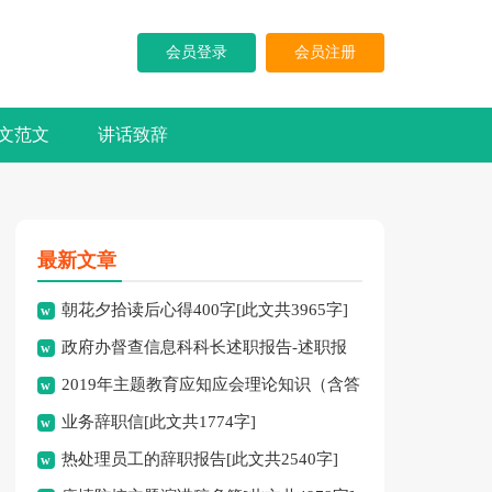
会员登录
会员注册
文范文
讲话致辞
最新文章
朝花夕拾读后心得400字[此文共3965字]
政府办督查信息科科长述职报告-述职报
2019年主题教育应知应会理论知识（含答
告[此文共10194字]
业务辞职信[此文共1774字]
案）[此文共10252字]
热处理员工的辞职报告[此文共2540字]