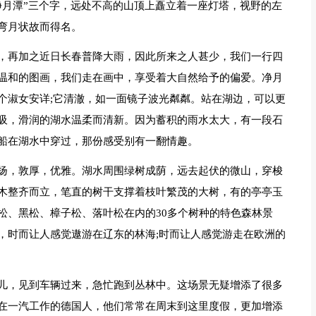
净月潭”三个字，远处不高的山顶上矗立着一座灯塔，视野的左
弯月状故而得名。
，再加之近日长春普降大雨，因此所来之人甚少，我们一行四
温和的图画，我们走在画中，享受着大自然给予的偏爱。净月
个淑女安详;它清澈，如一面镜子波光粼粼。站在湖边，可以更
吸，滑润的湖水温柔而清新。因为蓄积的雨水太大，有一段石
船在湖水中穿过，那份感受别有一翻情趣。
扬，敦厚，优雅。湖水周围绿树成荫，远去起伏的微山，穿梭
木整齐而立，笔直的树干支撑着枝叶繁茂的大树，有的亭亭玉
松、黑松、樟子松、落叶松在内的30多个树种的特色森林景
，时而让人感觉遨游在辽东的林海;时而让人感觉游走在欧洲的
儿，见到车辆过来，急忙跑到丛林中。这场景无疑增添了很多
在一汽工作的德国人，他们常常在周末到这里度假，更加增添