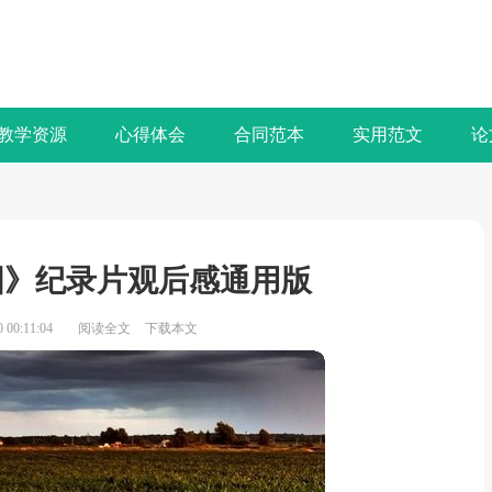
教学资源
心得体会
合同范本
实用范文
论
国》纪录片观后感通用版
00:11:04
阅读全文
下载本文