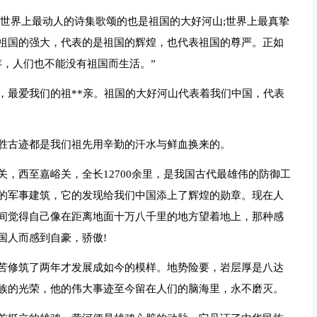
;世界上最动人的诗集歌颂的也是祖国的大好河山;世界上最真挚
祖国的强大，代表的是祖国的辉煌，也代表祖国的尊严。正如
存，人们也不能没有祖国而生活。”
，最爱我们的祖**亲。祖国的大好河山代表着我们中国，代表
胜古迹都是我们祖先用辛勤的汗水与鲜血换来的。
，西至嘉峪关，全长12700余里，是我国古代最雄伟的防御工
的军事建筑，它的发现给我们中国添上了辉煌的勋章。现在人
间觉得自己像在距离地面十万八千里的地方望着地上，那种感
国人而感到自豪，骄傲!
苦修筑了两年才发展成如今的模样。地势险要，岩层厚是八达
族的光荣，他的伟大事迹至今留在人们的脑海里，永不磨灭。