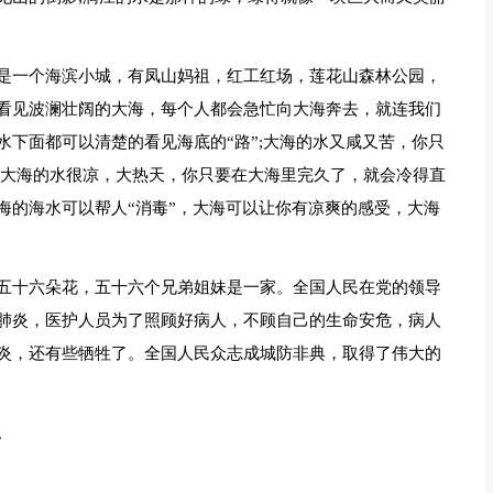
是一个海滨小城，有凤山妈祖，红工红场，莲花山森林公园，
看见波澜壮阔的大海，每个人都会急忙向大海奔去，就连我们
下面都可以清楚的看见海底的“路”;大海的水又咸又苦，你只
;大海的水很凉，大热天，你只要在大海里完久了，就会冷得直
海的海水可以帮人“消毒”，大海可以让你有凉爽的感受，大海
五十六朵花，五十六个兄弟姐妹是一家。全国人民在党的领导
肺炎，医护人员为了照顾好病人，不顾自己的生命安危，病人
炎，还有些牺牲了。全国人民众志成城防非典，取得了伟大的
。