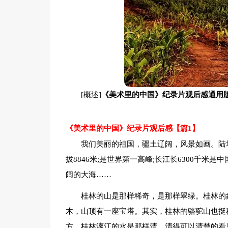
[概述]
《美术里的中国》纪录片观后感通用
《美术里的中国》纪录片观后感【篇1】
我们美丽的祖国，疆土辽阔，风景如画。陆
拔8846米;是世界第一高峰;长江长6300千米
阔的大海……
桂林的山是那样稀奇，是那样翠绿。桂林的
木，山顶有一座宝塔。其实，桂林的骆驼山也挺
方。桂林漓江的水是那样清，清得可以清楚的看