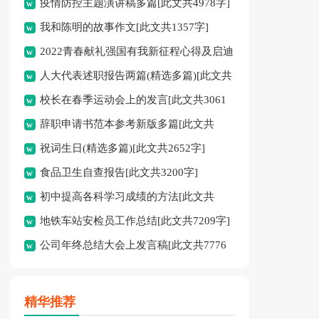
疫情防控主题演讲稿多篇[此文共4978字]
我和陈明的故事作文[此文共1357字]
2022青春献礼强国有我新征程心得及启迪
人大代表述职报告两篇(精选多篇)[此文共
多篇[此文共4095字]
校长在春季运动会上的发言[此文共3061
12798字]
辞职申请书范本参考新版多篇[此文共
字]
祝词生日(精选多篇)[此文共2652字]
2986字]
食品卫生自查报告[此文共3200字]
初中提高各科学习成绩的方法[此文共
地铁车站安检员工作总结[此文共7209字]
2526字]
公司年终总结大会上发言稿[此文共7776
字]
精华推荐