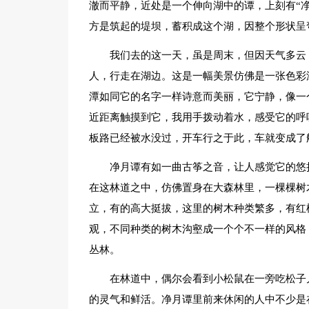
澈而平静，近处是一个伸向湖中的谭，上刻有“
方是筑起的堤坝，蓄积成这个湖，因整个形状呈
我们去的这一天，虽是周末，但因天气多云
人，行走在湖边。这是一幅美景仿佛是一张色彩
潭如同它的名字一样诗意而美丽，它宁静，像一
近距离触摸到它，我用手拨动着水，感受它的呼
板路已经被水没过，开车行之于此，车就变成了
净月谭有如一曲古筝之音，让人感觉它的悠
在这林道之中，仿佛置身在大森林里，一棵棵树
立，有的高大挺拔，这里的树木种类繁多，有红
观，不同种类的树木沟壑成一个个不一样的风格
丛林。
在林道中，偶尔会看到小松鼠在一旁吃松子
的灵气和鲜活。净月谭里前来休闲的人中不少是