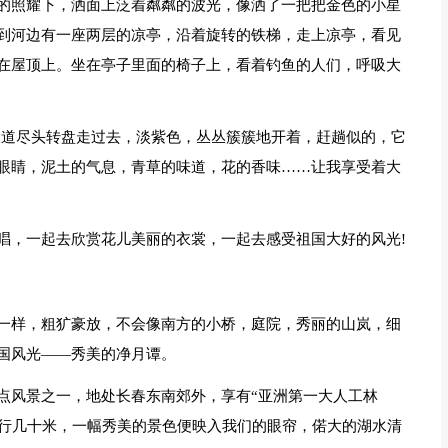
的照耀下，洒面上泛着粼粼的波光，像洒了一把把金色的小星
到河边有一座两层的凉亭，沿着旋转的铁梯，走上凉亭，看见
在屋顶上。坐在亭子里面的椅子上，看着钓鱼的人们，呼吸大
大道尽头转盘走过去，淡紫色，丛丛簇簇地开着，赶趟似的，它
眼睛，泥土的气息，青草的味道，花的香味……让我享受着大
唱，一起去欣赏花儿美丽的衣裳，一起去感受祖国大好的风光!
一样，粗犷豪放，不会像南方的小桥，庭院，秀丽的山岚，细
国风光——秀美的净月谭。
点风景之一，地处长春东南郊外，享有“亚洲第一大人工林
右行几十米，一幅秀美的景色便映入我们的眼帘，偌大的湖水清