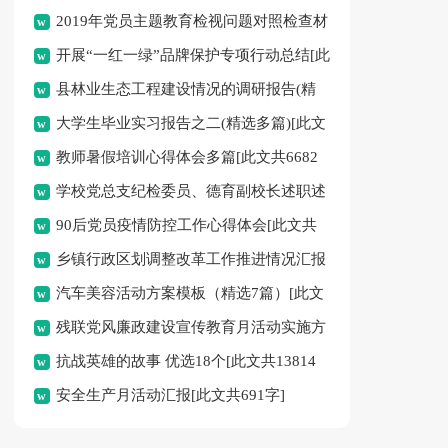
2019年党员主题教育检视问题对照检查材
开展“一红一绿”品牌保护专项行动总结[此
料[此文共2481字]
县林业生态工程建设情况的调研报告(精
文共326字]
大学生毕业实习报告之二(精选多篇)[此文
选多篇)[此文共18450字]
教师暑假培训心得体会多篇[此文共6682
共13676字]
学校党总支纪检委员、德育副校长述职述
字]
90后党员疫情防控工作心得体会[此文共
德述廉报告[此文共1889字]
乡镇行政区划调整改革工作推进情况汇报
1064字]
汽车美容活动方案模板（精选7篇）[此文
[此文共751字]
残联党风廉政建设宣传教育月活动实施方
共6058字]
抗战英雄的故事 优选18个[此文共13814
案[此文共1079字]
安全生产月活动汇报[此文共691字]
字]