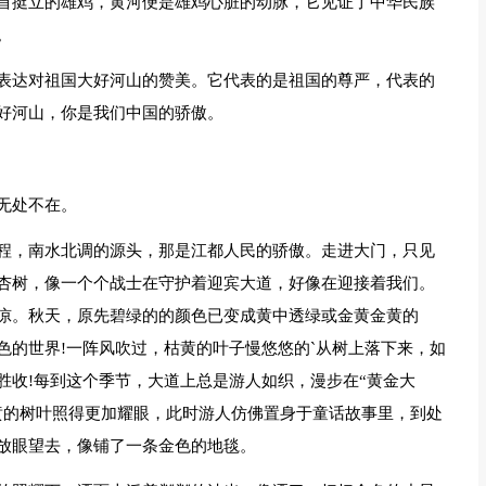
首挺立的雄鸡，黄河便是雄鸡心脏的动脉，它见证了中华民族
。
表达对祖国大好河山的赞美。它代表的是祖国的尊严，代表的
好河山，你是我们中国的骄傲。
无处不在。
程，南水北调的源头，那是江都人民的骄傲。走进大门，只见
杏树，像一个个战士在守护着迎宾大道，好像在迎接着我们。
凉。秋天，原先碧绿的的颜色已变成黄中透绿或金黄金黄的
色的世界!一阵风吹过，枯黄的叶子慢悠悠的`从树上落下来，如
胜收!每到这个季节，大道上总是游人如织，漫步在“黄金大
黄的树叶照得更加耀眼，此时游人仿佛置身于童话故事里，到处
放眼望去，像铺了一条金色的地毯。