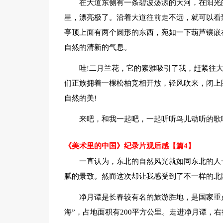
在大道东侧有一条碧波荡漾的大河，在阳光
星，漂亮极了。沿着大道往前走不远，就可以看
亭顶上面有两个圆形的东西，宛如一下葫芦镶嵌
自然的清新的气息。
哇!二月兰花，它的素雅吸引了我，赶紧往
们正族拥着一棵松柏竞相开放，轻风吹来，闭上
自然的美!
来吧，和我一起吧，一起听听鸟儿动听的歌
《美术里的中国》纪录片观后感【篇4】
一直认为，东北的自然风光就如同东北的人
腻的景致。然而这次却让我感受到了不一样的北
净月谭是长春较有名的旅游胜地，是国家重
海”，占地面积有200平方公里。走进净月谭，