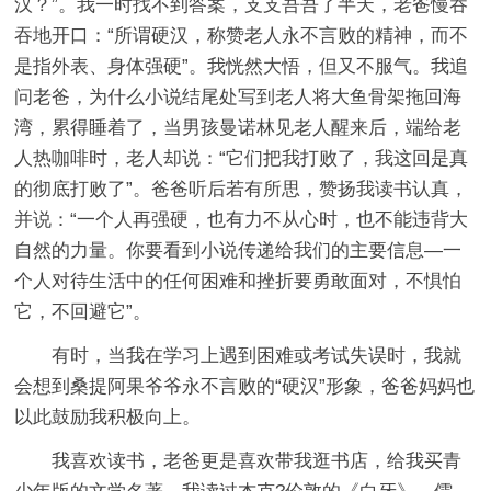
汉？”。我一时找不到答案，支支吾吾了半天，老爸慢吞
吞地开口：“所谓硬汉，称赞老人永不言败的精神，而不
是指外表、身体强硬”。我恍然大悟，但又不服气。我追
问老爸，为什么小说结尾处写到老人将大鱼骨架拖回海
湾，累得睡着了，当男孩曼诺林见老人醒来后，端给老
人热咖啡时，老人却说：“它们把我打败了，我这回是真
的彻底打败了”。爸爸听后若有所思，赞扬我读书认真，
并说：“一个人再强硬，也有力不从心时，也不能违背大
自然的力量。你要看到小说传递给我们的主要信息―一
个人对待生活中的任何困难和挫折要勇敢面对，不惧怕
它，不回避它”。
有时，当我在学习上遇到困难或考试失误时，我就
会想到桑提阿果爷爷永不言败的“硬汉”形象，爸爸妈妈也
以此鼓励我积极向上。
我喜欢读书，老爸更是喜欢带我逛书店，给我买青