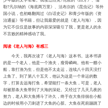
少年版的文学名著。我读过杰克?伦敦的《白牙》、儒
勒?凡尔纳的《海底两万里》、法布尔的《昆虫记》等外
国小说，也初略翻阅过《白话史记》和青少年版的《资
治通鉴》等书籍，但让我最爱的就是《老人与海》，因
为它不仅仅是故事的内容深深吸引了我，更是老人的永
不言败的精神感动了我。
阅读《老人与海》有感三
今天，我再次读了《老人与海》这本书。这本书讲
的是一个老人，他是一个渔夫，瘦骨嶙峋。他有一艘小
船，靠打渔为生，但是他不太走运，连续八十四天没打
上鱼了。到了第八十五天，他认为这是一个幸运的数
字，打算去远海打鱼，希望能打一条大鱼，可是，老人
却被那条大鱼带到了大海的深处。又经过了几天几夜的
努力，老人和大鱼搏斗了许久，终于在大鱼徘徊在小船
边的时候用小刀刺进了大鱼的心脏。大鱼在死前蹦跳了