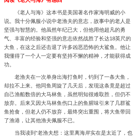
阅读《老人与海》有感四
《老人与海》这本书是美国著名作家海明威的小
说。我十分佩服小说中老渔夫的意志，故事中的老人是
坚强与智慧的。他虽然年纪已大，但他用他超凡的勇
气、丰富的经验和坚强的意志依然战胜了长达18英尺的
大鱼，在这之后还击退了许多凶恶恐怖的大鲨鱼。他让
我懂得了一个人一定要有坚持不懈的精神，才能获得成
功。
老渔夫在一次单身出海打鱼时，钓到了一条大鱼，
却拉不上来。他同鱼周旋了几天后，发现这条竟是超过
自己渔船数倍的大马林鱼，虽然明知很难取胜，但仍不
放弃。后来又因大马林鱼伤口上的鱼腥味引来了几群鲨
鱼抢食，但老人仍不放弃，最终突出重围，将大鱼带回
了渔港，让其他渔夫佩服不已。
当我读到“老渔夫想：这里离海岸实在是太近了，也