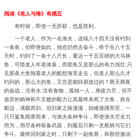
阅读《老人与海》有感五
有时候，即使一无所获，也是胜利。
一个老人，作为一名渔夫，连续八十四天没有钓到
一条鱼，但即便如此，他也仍然去奋斗，终于在八十五
天时，钓到了一条十八尺长，重达一千五百磅的大马林
鱼，可惜老人年老体衰，而那鱼又是那么的有力强壮,只
见那条大鱼拖着老人的船想海里走去，但老人那么久才
钓到的，那么大的鱼，又岂是能轻易放过的？两天两夜
的奋战，没有水,没有食物，孤独一人，身疲力尽，但不
放弃的精神和不言败的毅力让其最终杀死了大鱼，拴在
船边，满载而归。但归家之路漫漫，劫难接踵而至，一
只只鲨鱼闻香而来，与渔夫各种争斗，即使渔夫尽全力
而为，用尽各种装备武器，到最后只剩一支舵柄与它们
争斗。最终回到家之时，只剩下一副鱼骨，和那些激动