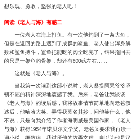
想乐观、勇敢，坚强的老人吧！
阅读《老人与海》有感二
一位老人在海上打鱼。有一次他钓到了一条大鱼，
但是在返回的路上遇到了成群的鲨鱼。老人使出浑身解
数和鲨鱼搏斗，鲨鱼把能吃的肉全吃完了，结果拖回去
的只是一架鱼的骨架，却还有800磅左右……
这就是《老人与海》。
当我第一次读到这部小说时，老人桑提阿果爷爷坚
韧不屈的精神深深地震撼了我。后来，老爸让我谈谈
《老人与海》的读后感，我将故事情节简单地向老爸叙
述后，他哈哈大笑。弄得我莫名其妙，问他笑什么，他
不说，只是向我介绍了作者海明威是美国作家，《老人
与海》获得1954年诺贝尔文学奖。老爸又要求我再读一
遍小说，细致读。我讨厌他的故弄玄虚，自以为他是汉