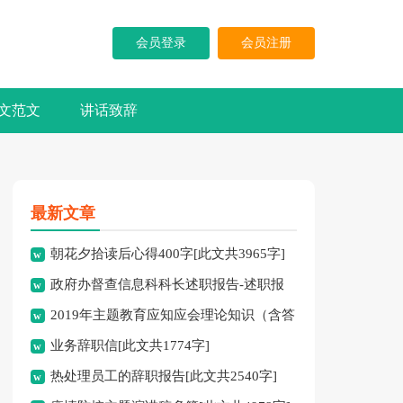
会员登录
会员注册
文范文
讲话致辞
最新文章
朝花夕拾读后心得400字[此文共3965字]
政府办督查信息科科长述职报告-述职报
2019年主题教育应知应会理论知识（含答
告[此文共10194字]
业务辞职信[此文共1774字]
案）[此文共10252字]
热处理员工的辞职报告[此文共2540字]