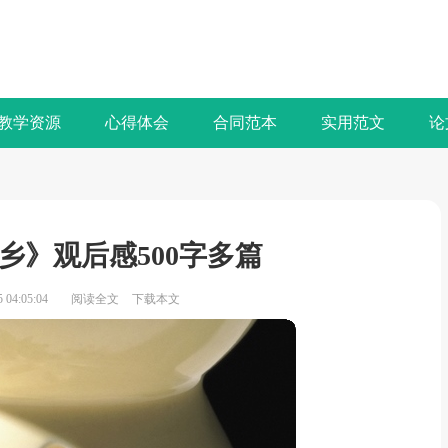
教学资源
心得体会
合同范本
实用范文
论
乡》观后感500字多篇
04:05:04
阅读全文
下载本文