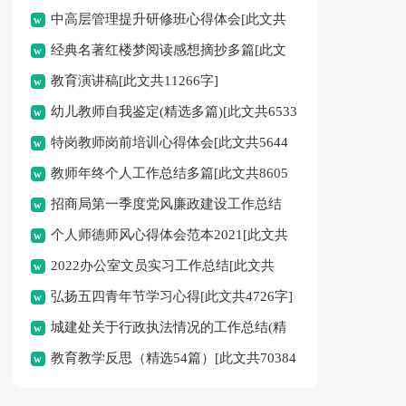
中高层管理提升研修班心得体会[此文共
经典名著红楼梦阅读感想摘抄多篇[此文
1013字]
教育演讲稿[此文共11266字]
共4511字]
幼儿教师自我鉴定(精选多篇)[此文共6533
特岗教师岗前培训心得体会[此文共5644
字]
教师年终个人工作总结多篇[此文共8605
字]
招商局第一季度党风廉政建设工作总结
字]
个人师德师风心得体会范本2021[此文共
[此文共1485字]
2022办公室文员实习工作总结[此文共
7092字]
弘扬五四青年节学习心得[此文共4726字]
6406字]
城建处关于行政执法情况的工作总结(精
教育教学反思（精选54篇）[此文共70384
选多篇)[此文共22401字]
字]