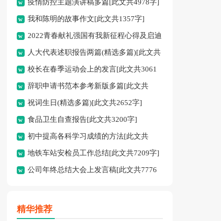
疫情防控主题演讲稿多篇[此文共4978字]
我和陈明的故事作文[此文共1357字]
2022青春献礼强国有我新征程心得及启迪
人大代表述职报告两篇(精选多篇)[此文共
多篇[此文共4095字]
校长在春季运动会上的发言[此文共3061
12798字]
辞职申请书范本参考新版多篇[此文共
字]
祝词生日(精选多篇)[此文共2652字]
2986字]
食品卫生自查报告[此文共3200字]
初中提高各科学习成绩的方法[此文共
地铁车站安检员工作总结[此文共7209字]
2526字]
公司年终总结大会上发言稿[此文共7776
字]
精华推荐