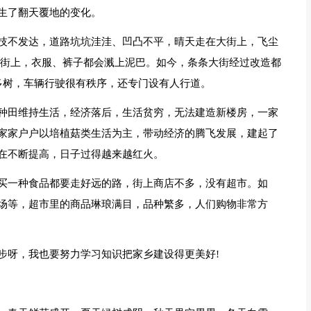
生了翻天覆地的变化。
技不发达，道路坑坑洼洼、凹凸不平，晴天走在大街上，飞尘
大街上，衣服、裤子都会溅上泥巴。如今，条条大街经过改造都
多树，车辆行驶很有秩序，还专门设有人行道。
种田维持生活，经济落后，生活贫穷，无法建造新楼房，一家
家家户户以培植菇类生活为主，带动经济的腾飞发展，建起了
在不断提高，日子过得越来越红火。
买一种食品都要走好远的路，街上商店不多，没有超市。如
场等，超市里的商品琳琅满目，品种繁多，人们购物非常方
步呀，我也要努力学习知识把家乡建设得更美好!