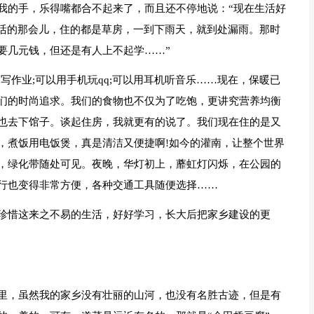
我的手，乐得嘴都合不起来了，而且还不停地说：“现在生活好
生活的那会儿，住的都是草房，一到下雨天，就到处漏雨。那时
要几元钱，但还是有人上不起学……”
写作业;可以用手机玩qq;可以用耳机听音乐……现在，保暖已
们的时尚追求。我们的食物也不仅为了吃饱，更讲究营养均衡
也去下馆子。谈起住房，我就更有的说了。我们现在住的是又
，煮饭用电饭煲，真是清洁又便捷啊!如今的灌南，让整个世界
，绿化带随处可见。夜晚，华灯初上，蘼虹灯闪烁，在公园的
行也变得非常方便，各种交通工具随便选择……
珍惜这来之不易的生活，好好学习，长大后把家乡建设的更
里，虽然我的家乡没有壮丽的山河，也没有名胜古迹，但是有