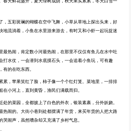
。春天鲜花盛开，夏天绿树成阴，秋天果实累累，冬天白雪一
了，五彩斑斓的蝴蝶在空中飞舞，小草从草地上探出头来，好
快地流淌着，小鱼在水里游来游去，有时又和小虾一起玩捉迷
里最热闹，肯定数小河最热闹，在那里不仅仅有鱼儿在水中吐
会打水仗，一会潜到水底摸石头，一会追着小鱼玩，可有趣
，有的在吃东西。
累累，苹果笑红了脸，柿子像一个个红灯笼。菜地里，一排排
船在小河上，直到黄昏，渔民们满载而归。
近处的菜园，全都披上了白色的外衣，银装素裹，分外妖娆。
最热闹的。大街小巷到处都摆满了年货，来买年货的人把大路
的哭闹声，虽然嘈杂却又充满了乡村气息。