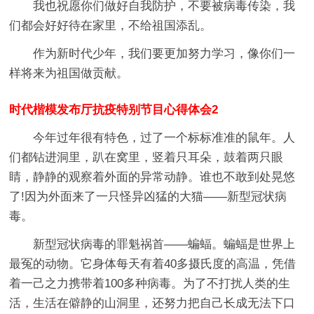
我也祝愿你们做好自我防护，不要被病毒传染，我
们都会好好待在家里，不给祖国添乱。
作为新时代少年，我们要更加努力学习，像你们一
样将来为祖国做贡献。
时代楷模发布厅抗疫特别节目心得体会2
今年过年很有特色，过了一个标标准准的鼠年。人
们都钻进洞里，趴在窝里，竖着只耳朵，鼓着两只眼
睛，静静的观察着外面的异常动静。谁也不敢到处晃悠
了!因为外面来了一只怪异凶猛的大猫——新型冠状病
毒。
新型冠状病毒的罪魁祸首——蝙蝠。蝙蝠是世界上
最冤的动物。它身体每天有着40多摄氏度的高温，凭借
着一己之力携带着100多种病毒。为了不打扰人类的生
活，生活在僻静的山洞里，还努力把自己长成无法下口