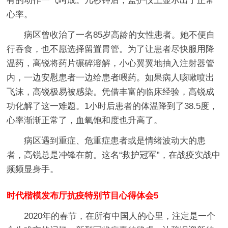
有的动作一气呵成。几秒钟后，监护仪上显示出了正常
心率。
病区曾收治了一名85岁高龄的女性患者。她不便自
行吞食，也不愿选择留置胃管。为了让患者尽快服用降
温药，高锐将药片碾碎溶解，小心翼翼地抽入注射器管
内，一边安慰患者一边给患者喂药。如果病人咳嗽喷出
飞沫，高锐极易被感染。凭借丰富的临床经验，高锐成
功化解了这一难题。1小时后患者的体温降到了38.5度，
心率渐渐正常了，血氧饱和度也升高了。
病区遇到重症、危重症患者或是情绪波动大的患
者，高锐总是冲锋在前。这名“救护冠军”，在战疫实战中
频频显身手。
时代楷模发布厅抗疫特别节目心得体会5
2020年的春节，在所有中国人的心里，注定是一个