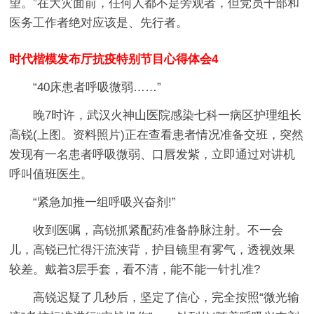
望。”在大灾面前，任何人都不是旁观者，但党员干部和
医务工作者绝对应该是、先行者。
时代楷模发布厅抗疫特别节目心得体会4
“40床患者呼吸微弱……”
晚7时许，武汉火神山医院感染七科一病区护理组长
高锐(上图。资料照片)正在查看患者情况准备交班，突然
发现有一名患者呼吸微弱、口唇发紫，立即通过对讲机
呼叫值班医生。
“紧急加推一组呼吸兴奋剂!”
收到医嘱，高锐抓紧配药准备静脉注射。不一会
儿，高锐已忙得汗流浃背，护目镜里有雾气，透视效果
较差。戴着3层手套，看不清，能不能一针扎准?
高锐迟疑了几秒后，坚定了信心，完全按照“微光输