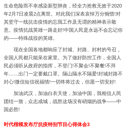
生命危险而不幸感染新型肺炎，经全力抢救无效于2020
年2月7日凌晨2点离世。对此我们深表哀悼万分惋惜!对
其坚守一线抗击疫情的忘我工作及无谓的精神表示敬
意。疫情抗战英雄一路走好!中国人民是永远不会忘记你
的——特殊战役的英雄。
现在全国各地都响应了封城、封路、封村的号召，
全国人民都只能呆在家里。为了做好防控工作，全国人
民必须听从政府的指挥，不登门!不聚会!不聚餐!不拜
年……出门一定要戴口罩。隔山隔水不隔爱!封城封路不
封心!微信短信祝福情!一切终将过去，但愿一切安好!
加油武汉，加油白衣天使，加油中国，我相信人民
团结一致，众志成城，战胜这场没有硝烟的战争——中
国必胜!
时代楷模发布厅抗疫特别节目心得体会3