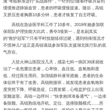
液”考核标准进行“实战操作”，一针到位!随着呼吸兴奋剂
缓缓推进静脉血管，患者的呼吸缓慢提速。随后，高锐
又挤压患者胸廓10多分钟，患者才恢复了自主呼吸。
高锐在急诊医学科工作了10多年。2019年她参加联
保部队护理技能大比武，勇夺3项第一，是名副其实
的“救护冠军”!“只有平时技能练得过硬，遇到特殊情况才
不慌神儿!”这正是高锐请战参加军队支援湖北医疗队的底
气所在。
入驻火神山医院没几天，感染七科一病区39床就收
治了一名危重症患者，心率快、血压低、血氧饱和度
低，经过医生用药、加强镇静补液等措施，患者的生命
体征终于有了改善。高锐刚接班，就发现患者血氧饱和
度突然下降、呼吸急促、口唇发紫，心电监护仪上出现
室颤波形。高锐一边呼叫：“快拿抱球准备通气”，一边准
备除颤。高锐熟练地开机、定位、选择除颤模式……所