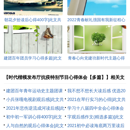
朝花夕拾读后心得400字[此文共
2022青春献礼强国有我新征程心
3965字]
得及启迪多篇[此文共4095字]
建团百年团员学习心得多篇[此文
青春心向党建功新时代主题心得
共5177字]
感受[此文共5856字]
【时代楷模发布厅抗疫特别节目心得体会【多篇】】相关文
章：
建团百年青年运动史主题团课
我不想不想长大读后感 优选20
心得感悟多篇[此文共4185字]
小兵张嘎电视剧观后感[此文共
篇[此文共9901字]
2021在琴行实习的心得[此文共
2928字]
2021年悲伤逆流成河读后感[此
20481字]
学习十八届四中全会心得体会
文共5201字]
初中初一军训心得400字[此文
教师个人范本[此文共5491字]
字观后感作文(精选多篇)[此文
共4221字]
人与自然的观后心得体会[此文
共3012字]
2021初中必读海底两万里读后