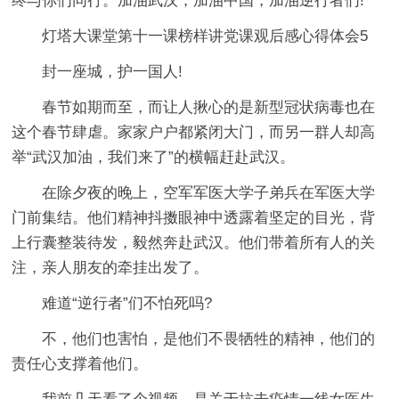
终与你们同行。加油武汉，加油中国，加油逆行者们!
灯塔大课堂第十一课榜样讲党课观后感心得体会5
封一座城，护一国人!
春节如期而至，而让人揪心的是新型冠状病毒也在
这个春节肆虐。家家户户都紧闭大门，而另一群人却高
举“武汉加油，我们来了”的横幅赶赴武汉。
在除夕夜的晚上，空军军医大学子弟兵在军医大学
门前集结。他们精神抖擞眼神中透露着坚定的目光，背
上行囊整装待发，毅然奔赴武汉。他们带着所有人的关
注，亲人朋友的牵挂出发了。
难道“逆行者”们不怕死吗?
不，他们也害怕，是他们不畏牺牲的精神，他们的
责任心支撑着他们。