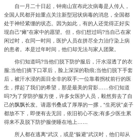
自一月二十日起，钟南山宣布此次病毒是人传人，
全国人民都开始重点关注新型冠状病毒的消息，全国都
处于神经紧绷的状态。因为如此，有的人还觉得正好实
现自己“瘫”在家中的愿望。但，你们想过吗?当自己在家
闲过时，在同一时间，医护人员在拼尽全力治疗染上病
的患者。本是过年时间，他们却无法与家人团聚。
你们知道吗?当他们脱下防护服后，汗水湿透了的衣
服;当他们摘下口罩后，脸上深深的勒痕;当他们脱下手套
后，被汗水浸的面目全非的双手;一位靠着拐杖前行的医
生，撑起了我们的希望，那是最美的背影……你们知道
吗?为了穿防护服方便，许多女医护人员，毅然剪去了自
己的飘飘长发。请愿书叠成了厚厚的一摞，“生死状”桌子
都放不下，即便有去无回，依旧初心不改;有多少医生累
得来不及脱下防护服便睡在地上……
所人都在逃离“武汉，或是“躲避”武汉时，他们却从