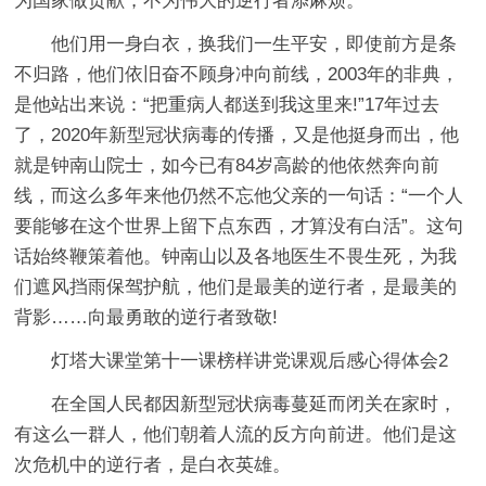
为国家做贡献，不为伟大的逆行者添麻烦。
他们用一身白衣，换我们一生平安，即使前方是条
不归路，他们依旧奋不顾身冲向前线，2003年的非典，
是他站出来说：“把重病人都送到我这里来!”17年过去
了，2020年新型冠状病毒的传播，又是他挺身而出，他
就是钟南山院士，如今已有84岁高龄的他依然奔向前
线，而这么多年来他仍然不忘他父亲的一句话：“一个人
要能够在这个世界上留下点东西，才算没有白活”。这句
话始终鞭策着他。钟南山以及各地医生不畏生死，为我
们遮风挡雨保驾护航，他们是最美的逆行者，是最美的
背影……向最勇敢的逆行者致敬!
灯塔大课堂第十一课榜样讲党课观后感心得体会2
在全国人民都因新型冠状病毒蔓延而闭关在家时，
有这么一群人，他们朝着人流的反方向前进。他们是这
次危机中的逆行者，是白衣英雄。