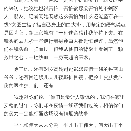
我前几天看了个视频，是关于抗击疫情一线女医生
的采访，她说她也很害怕，害怕被感染害怕见不到家
人、朋友。记者问她既然这么害怕为什么还能坚守在一
线?女医生指了指自己身上的白大褂，用坚定的语气说就
是因为它，穿上它就有了一种使命感让我坚持下去。在
镜头的后几秒一些逆行者身穿白大褂赶忙跑过，虽然他
们在镜头前一扫而过，但我从他们的背影里看到了一颗
救世之心，一腔热血，一身高超的医术。
除了她，还有84岁高龄赶赴武汉疫情一线的钟南山
爷爷，还有因连续几天几夜戴护目镜，把脸上皮肤发压
伤的医生护士们，还有……
我想跟你们说：“你们是最让人敬佩的，我们在家里
安稳的过年，你们却在疫情一线帮我们过关，相信你们
的努力一定能打赢这场没有硝烟的战争!
平凡和伟大从未分割，平凡出于伟大，伟大出于平