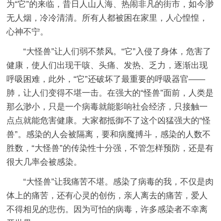
为“它”的来临，昔日人山人海、热闹非凡的街市，如今渺
无人烟，冷冷清清。所有人都被困在家里，人心惶惶，
心神不宁。
“大怪兽”让人们弱不禁风。“它”入侵了身体，危害了
健康，使人们出现干咳、头痛、发热、乏力，逐渐出现
呼吸困难，此外，“它”还破坏了最重要的呼吸器官——
肺，让人们变得不堪一击。在强大的“怪兽”面前，人类是
那么渺小，只是一个病毒就能影响社会经济，只接触一
点点就能危害健康。大家都抵御不了这个凶猛强大的“怪
兽”。感染的人会被隔离，要和病魔搏斗，感染的人数不
胜数，“大怪兽”的传染性十分强，不管怎样预防，还是有
很大几率会被感染。
“大怪兽”让我痛苦不堪。感染了病毒的我，不仅是肉
体上的痛苦，还有心灵的创伤，亲人离去的痛苦，爱人
不得相见的悲伤。因为可怕的病毒，许多感染者不幸离