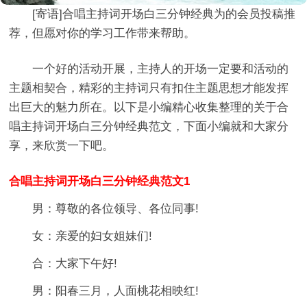
[寄语]
合唱主持词开场白三分钟经典
为的会员投稿推
荐，但愿对你的学习工作带来帮助。
一个好的活动开展，主持人的开场一定要和活动的
主题相契合，精彩的主持词只有扣住主题思想才能发挥
出巨大的魅力所在。以下是小编精心收集整理的关于合
唱主持词开场白三分钟经典范文，下面小编就和大家分
享，来欣赏一下吧。
合唱主持词开场白三分钟经典范文1
男：尊敬的各位领导、各位同事!
女：亲爱的妇女姐妹们!
合：大家下午好!
男：阳春三月，人面桃花相映红!