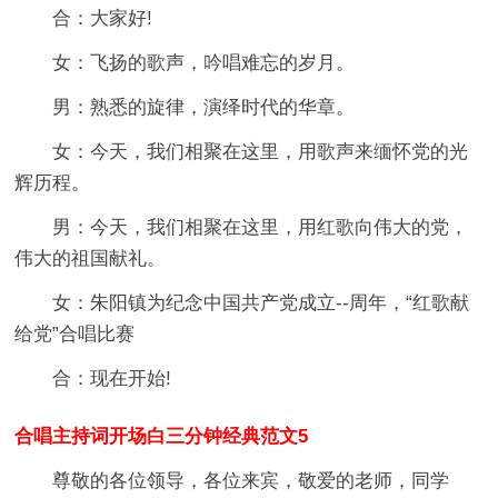
合：大家好!
女：飞扬的歌声，吟唱难忘的岁月。
男：熟悉的旋律，演绎时代的华章。
女：今天，我们相聚在这里，用歌声来缅怀党的光
辉历程。
男：今天，我们相聚在这里，用红歌向伟大的党，
伟大的祖国献礼。
女：朱阳镇为纪念中国共产党成立--周年，“红歌献
给党”合唱比赛
合：现在开始!
合唱主持词开场白三分钟经典范文5
尊敬的各位领导，各位来宾，敬爱的老师，同学