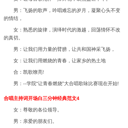
男：飞扬的歌声，吟唱难忘的岁月，凝聚心头不变
的情结，
女：熟悉的旋律，演绎时代的激越，回荡情怀不改
的真切。
男：让我们用力量的臂膀，让共和国神采飞扬，
女：让我们用燃烧的青春，让家乡的热土地
合：凯歌嘹亮!
男：--学院“让青春燃烧”大合唱歌咏比赛现在开始!
合唱主持词开场白三分钟经典范文4
女：尊敬的各位领导。
男：亲爱的朋友们。