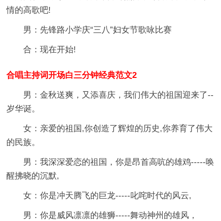
情的高歌吧!
男：先锋路小学庆“三八”妇女节歌咏比赛
合：现在开始!
合唱主持词开场白三分钟经典范文2
男：金秋送爽，又添喜庆，我们伟大的祖国迎来了--
岁华诞。
女：亲爱的祖国,你创造了辉煌的历史,你养育了伟大
的民族。
男：我深深爱恋的祖国，你是昂首高吭的雄鸡-----唤
醒拂晓的沉默,
女：你是冲天腾飞的巨龙-----叱咤时代的风云,
男：你是威风凛凛的雄狮-----舞动神州的雄风，