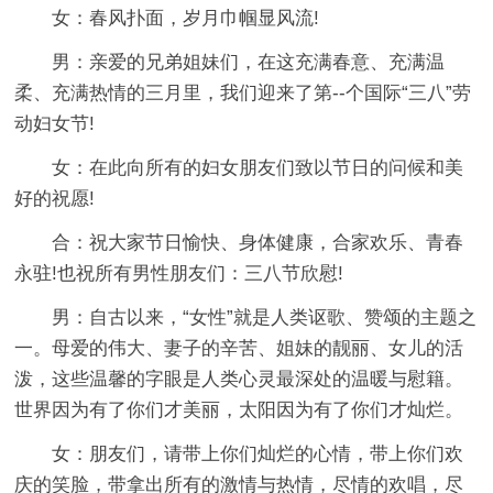
女：春风扑面，岁月巾帼显风流!
男：亲爱的兄弟姐妹们，在这充满春意、充满温
柔、充满热情的三月里，我们迎来了第--个国际“三八”劳
动妇女节!
女：在此向所有的妇女朋友们致以节日的问候和美
好的祝愿!
合：祝大家节日愉快、身体健康，合家欢乐、青春
永驻!也祝所有男性朋友们：三八节欣慰!
男：自古以来，“女性”就是人类讴歌、赞颂的主题之
一。母爱的伟大、妻子的辛苦、姐妹的靓丽、女儿的活
泼，这些温馨的字眼是人类心灵最深处的温暖与慰籍。
世界因为有了你们才美丽，太阳因为有了你们才灿烂。
女：朋友们，请带上你们灿烂的心情，带上你们欢
庆的笑脸，带拿出所有的激情与热情，尽情的欢唱，尽