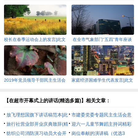
校长在春季运动会上的发言[此文
在全市气象部门“五四”青年座谈
共3061字]
会上的讲话[此文共3109字]
2019年党员领导干部民主生活会
家庭经济困难学生代表发言[此文
发言提纲[此文共3170字]
共636字]
【在超市开幕式上的讲话(精选多篇)】相关文章：
放飞理想国旗下讲话稿范本[此
市建委党委专题民主生活会意
文共2852字]
旅行社营业部开业庆典致辞(精
见表(精选多篇)[此文共1866字]
迎六一儿童节舞蹈主持词精彩
选多篇)[此文共3251字]
纺织公司消防演习动员大会开
[此文共3331字]
岗位奉献的演讲稿（优选3