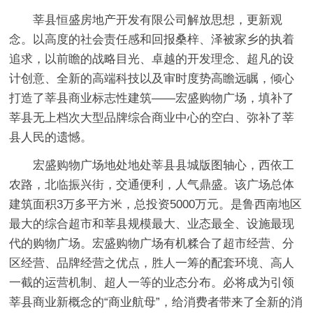
莘县恒盛房地产开发有限公司解放思想，更新观
念。以高度的社会责任感和回报桑梓、泽被家乡的执着
追求，以前瞻的战略目光、卓越的开发理念、超凡的设
计创意、全新的高端科技以及审时度势高瞻远瞩，倾心
打造了莘县商业标志性建筑——宏盛购物广场，填补了
莘县无上档次大型品牌综合商业中心的空白、弥补了莘
县人民的遗憾。
宏盛购物广场地处地处莘县县城版图轴心，西依工
农路，北临振兴街，交通便利，人气鼎盛。该广场总体
建筑面积3万多平方米，总投资5000万元。是鲁西南地区
最大的综合超市和莘县规模最大、业态最全、设施最现
代的购物广场。宏盛购物广场有机糅合了超市经营、分
区经营、品牌经营之优点，胜人一筹的配套环境、高人
一截的运营机制、超人一等的业态分布。必将成为引领
莘县商业新概念的“商业航母”，给消费者带来了全新的消