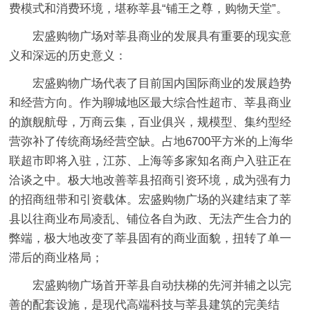
费模式和消费环境，堪称莘县“铺王之尊，购物天堂”。
宏盛购物广场对莘县商业的发展具有重要的现实意
义和深远的历史意义：
宏盛购物广场代表了目前国内国际商业的发展趋势
和经营方向。作为聊城地区最大综合性超市、莘县商业
的旗舰航母，万商云集，百业俱兴，规模型、集约型经
营弥补了传统商场经营空缺。占地6700平方米的上海华
联超市即将入驻，江苏、上海等多家知名商户入驻正在
洽谈之中。极大地改善莘县招商引资环境，成为强有力
的招商纽带和引资载体。宏盛购物广场的兴建结束了莘
县以往商业布局凌乱、铺位各自为政、无法产生合力的
弊端，极大地改变了莘县固有的商业面貌，扭转了单一
滞后的商业格局；
宏盛购物广场首开莘县自动扶梯的先河并辅之以完
善的配套设施，是现代高端科技与莘县建筑的完美结