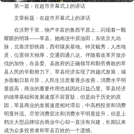
第一篇：在超市开幕式上的讲话
文章标题：在超市开幕式上的讲话
在沃野千里，物产丰富的鲁西平原上，闪现着一颗
耀眼的明珠——莘县。她南连中原油田，东依京九动
脉，北靠济邯铁路，西邻煤炭基地。钟灵毓秀，人杰地
灵，位置得天独厚，交通四通八达。伴随着改革开放步
伐的加快，在县委、县政府的正确领导和勤劳勇敢的莘
县人民的辛勤努力下。莘县经济实现了跨越式发展，城
乡面貌日新月异，人民生活质量逐步改善，消费水平明
显提高，商业的重要作用也就因此日益凸显。莘县经济
的雄厚基础和发展速度不容置疑，但是由于历史的原
因，莘县商业的发展速度相对滞后，中高档投资和消费
明显外流。尽管消费层次和消费水平明显提升，但是上
档次大型品牌综合商业中心却一直没有兴建，长期以来
成为众多投资者和莘县百姓的一个遗憾。