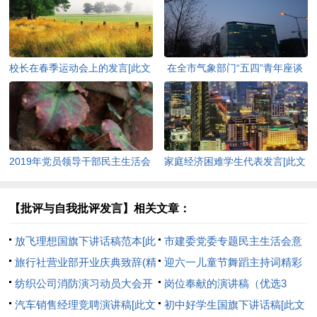
校长在春季运动会上的发言[此文
在全市气象部门“五四”青年座谈
共3061字]
会上的讲话[此文共3109字]
2019年党员领导干部民主生活会
家庭经济困难学生代表发言[此文
发言提纲[此文共3170字]
共636字]
【批评与自我批评发言】相关文章：
放飞理想国旗下讲话稿范本[此
市建委党委专题民主生活会意
文共2852字]
旅行社营业部开业庆典致辞(精
见表(精选多篇)[此文共1866字]
迎六一儿童节舞蹈主持词精彩
选多篇)[此文共3251字]
纺织公司消防演习动员大会开
[此文共3331字]
岗位奉献的演讲稿（优选3
幕词(精选多篇)[此文共4299字]
汽车销售经理竞聘演讲稿[此文
篇）[此文共2540字]
初中好学生国旗下讲话稿[此文