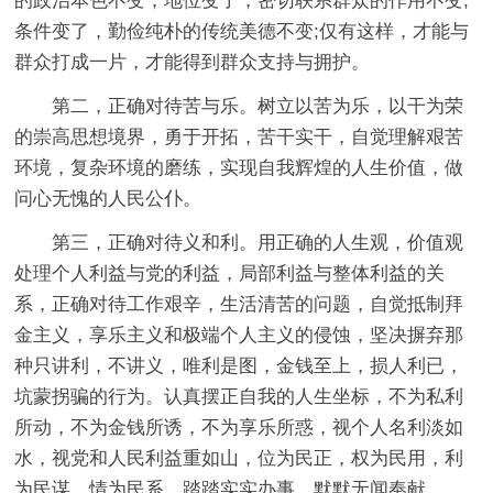
的政治本色不变，地位变了，密切联系群众的作用不变;
条件变了，勤俭纯朴的传统美德不变;仅有这样，才能与
群众打成一片，才能得到群众支持与拥护。
第二，正确对待苦与乐。树立以苦为乐，以干为荣
的崇高思想境界，勇于开拓，苦干实干，自觉理解艰苦
环境，复杂环境的磨练，实现自我辉煌的人生价值，做
问心无愧的人民公仆。
第三，正确对待义和利。用正确的人生观，价值观
处理个人利益与党的利益，局部利益与整体利益的关
系，正确对待工作艰辛，生活清苦的问题，自觉抵制拜
金主义，享乐主义和极端个人主义的侵蚀，坚决摒弃那
种只讲利，不讲义，唯利是图，金钱至上，损人利已，
坑蒙拐骗的行为。认真摆正自我的人生坐标，不为私利
所动，不为金钱所诱，不为享乐所惑，视个人名利淡如
水，视党和人民利益重如山，位为民正，权为民用，利
为民谋，情为民系，踏踏实实办事，默默无闻奉献。