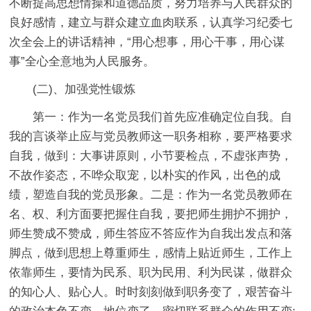
不断提高思想情操和道德品质，努力培养与人民群众的
良好感情，建立与群众建立血肉联系，认真学习纪委七
次全会上的讲话精神，“用心想事，用心干事，用心谋
事”全心全意地为人民服务。
(二)、加强党性锻炼
第一：作为一名党员我们首先应准确定位自我。自
我的言谈举止应与党员教师这一职务相称，要严格要求
自我，做到：大事讲原则，小节要检点，不虚张声势，
不故作姿态，不哗众取宠，以朴实的作风，出色的成
绩，塑造自我的党员形象。二是：作为一名党员教师在
名、权、利方面要把握住自我，要把师生拥护不拥护，
师生赞成不赞成，师生答应不答应作为自我出发点和落
脚点，做到思想上尊重师生，感情上贴近师生，工作上
依靠师生，要情为民系、职为民用、利为民谋，做群众
的知心人、贴心人。时时刻刻做到职务变了，艰苦奋斗