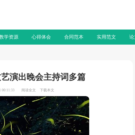
教学资源
心得体会
合同范本
实用范文
论
旦文艺演出晚会主持词多篇
00:11:33
阅读全文
下载本文