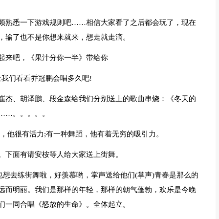
频熟悉一下游戏规则吧……相信大家看了之后都会玩了，现在
，输了也不是你想来就来，想走就走滴。
起来吧，《果汁分你一半》带给你
我们看看乔冠鹏会唱多久吧!
崔杰、胡泽鹏、段金森给我们分别送上的歌曲串烧：《冬天的
……。。。。。
蹈，他很有活力;有一种舞蹈，他有着无穷的吸引力。
。下面有请安桉等人给大家送上街舞。
也想去练街舞啦，好羡慕哟，掌声送给他们(掌声)青春是那么的
远而明丽。我们是那样的年轻，那样的朝气蓬勃，欢乐是今晚
们一同合唱《怒放的生命》。全体起立。