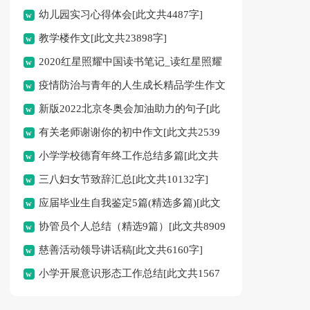
幼儿园实习心得体会[此文共4487字]
教学楼作文[此文共23898字]
2020红星照耀中国读书笔记_读红星照耀
疫情防治与青年的人生成长精品学生作文
中国有感多篇[此文共4723字]
新版2022北京冬奥会加油助力的句子[此
多篇[此文共4785字]
有关老师谢谢你的初中作文[此文共2539
文共2555字]
小学学校德育年终工作总结多篇[此文共
字]
三八妇女节致辞汇总[此文共10132字]
22101字]
应届毕业生自我鉴定5篇(精选多篇)[此文
协管员个人总结（精选9篇）[此文共8909
共6998字]
慈善活动领导讲话稿[此文共6160字]
字]
小学开展意识形态工作总结[此文共1567
字]