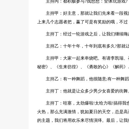
主持丙：都积极参与?我想想：全体玩游戏?
主持甲：好主意，那就让我们先来看一段视
上来几个志愿者把，赢了可是有奖励的哦，不过
主持丁：经过一轮游戏之后，让我们继续嗨
主持乙：十年十年，十年到底有多久?那就让
主持甲：大家一起来串烧吧。有请李凯瑞、
秘密》、《生来彷徨》、《勇敢的心》《解药》
主持乙：有一种舞蹈，他很随意;有一种舞
主持丁：他就是让众多少男少女喜爱的街舞
主持丁：哇塞，太劲爆啦!太给力啦!搞得我
火热，那么充满激情，犹如夏日的天空，总是高
的主题，我们将用欢乐来尽情演绎。最后，让我