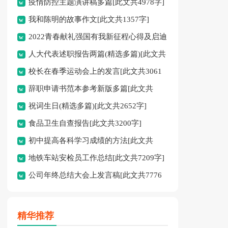
疫情防控主题演讲稿多篇[此文共4978字]
我和陈明的故事作文[此文共1357字]
2022青春献礼强国有我新征程心得及启迪
人大代表述职报告两篇(精选多篇)[此文共
多篇[此文共4095字]
校长在春季运动会上的发言[此文共3061
12798字]
辞职申请书范本参考新版多篇[此文共
字]
祝词生日(精选多篇)[此文共2652字]
2986字]
食品卫生自查报告[此文共3200字]
初中提高各科学习成绩的方法[此文共
地铁车站安检员工作总结[此文共7209字]
2526字]
公司年终总结大会上发言稿[此文共7776
字]
精华推荐