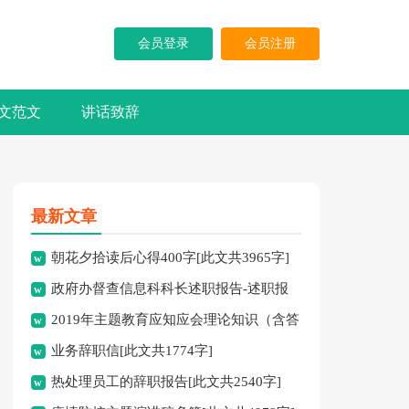
会员登录
会员注册
文范文
讲话致辞
最新文章
朝花夕拾读后心得400字[此文共3965字]
政府办督查信息科科长述职报告-述职报
2019年主题教育应知应会理论知识（含答
告[此文共10194字]
业务辞职信[此文共1774字]
案）[此文共10252字]
热处理员工的辞职报告[此文共2540字]