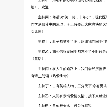
主持甲：用动听的歌喉表达对歌唱的热爱，
烟》。欢迎
主持丙：俗话说“笑一笑，十年少”，现代
同学深知其中的道理，今天特要让大家痛快的大
女儿国》
主持丁：肚子都笑疼了吧，谢谢我们同学们
主持乙：我相信很多同学都忘不了小时候最
《童话》。
主持丙：在人生的道路上，我们会经历挫折
有请__朗诵《热爱生命》
主持丁：古有英雄人物，三分天下;今有男
主持乙：人间有亲情爱情友情，接下来就让
主持甲：是你想太多，我总这样说。