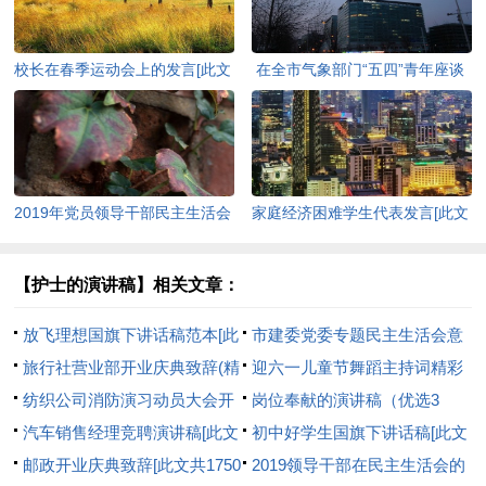
校长在春季运动会上的发言[此文
在全市气象部门“五四”青年座谈
共3061字]
会上的讲话[此文共3109字]
2019年党员领导干部民主生活会
家庭经济困难学生代表发言[此文
发言提纲[此文共3170字]
共636字]
【护士的演讲稿】相关文章：
放飞理想国旗下讲话稿范本[此
市建委党委专题民主生活会意
文共2852字]
旅行社营业部开业庆典致辞(精
见表(精选多篇)[此文共1866字]
迎六一儿童节舞蹈主持词精彩
选多篇)[此文共3251字]
纺织公司消防演习动员大会开
[此文共3331字]
岗位奉献的演讲稿（优选3
幕词(精选多篇)[此文共4299字]
汽车销售经理竞聘演讲稿[此文
篇）[此文共2540字]
初中好学生国旗下讲话稿[此文
共8572字]
邮政开业庆典致辞[此文共1750
共2581字]
2019领导干部在民主生活会的