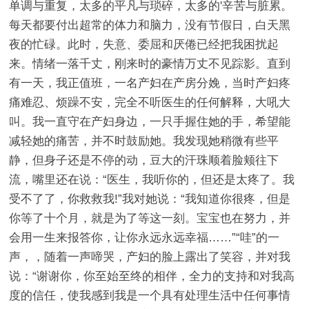
单调与重复，太多的平凡与琐碎，太多的'辛苦与脏累。
每天都要付出超常的体力和脑力，没有节假日，白天黑
夜的忙碌。此时，失意、委屈和厌倦已经把我困扰起
来。情绪一落千丈，刚来时的豪情万丈不见踪影。直到
有一天，我正值班，一名产妇在产房分娩，当时产妇疼
痛难忍、烦躁不安，完全不听医生的任何解释，大吼大
叫。我一直守在产妇身边，一只手握住她的手，希望能
减轻她的痛苦，并不时鼓励她。我发现她稍微有些平
静，但身子还是不停的动，豆大的汗珠顺着脸颊往下
流，嘴里还在说：“医生，我听你的，但还是太疼了。我
受不了了，你救救我!”我对她说：“我知道你很疼，但是
你等了十个月，就是为了等这一刻。宝宝也在努力，并
会用一生来报答你，让你永远永远幸福……”“哇”的一
声，，随着一声啼哭，产妇的脸上露出了笑容，并对我
说：“谢谢你，你至始至终的相伴，全力的支持和对我高
度的信任，使我感到我是一个具有处理生活中任何事情