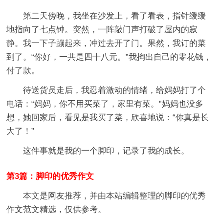
第二天傍晚，我坐在沙发上，看了看表，指针缓缓
地指向了七点钟。突然，一阵敲门声打破了屋内的寂
静。我一下子蹦起来，冲过去开了门。果然，我订的菜
到了。“你好，一共是四十八元。”我掏出自己的零花钱，
付了款。
待送货员走后，我忍着激动的情绪，给妈妈打了个
电话：“妈妈，你不用买菜了，家里有菜。”妈妈也没多
想，她回家后，看见是我买了菜，欣喜地说：“你真是长
大了！”
这件事就是我的一个脚印，记录了我的成长。
第3篇：脚印的优秀作文
本文是网友推荐，并由本站编辑整理的脚印的优秀
作文范文精选，仅供参考。