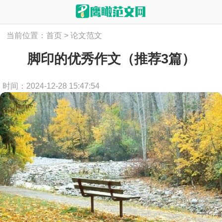
当前位置：
首页
>
论文范文
脚印的优秀作文（推荐3篇）
时间：2024-12-28 15:47:54