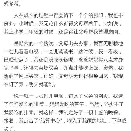
式参考。
人在成长的过程中都会留下一个个的脚印，我也不
例外。小时候，我无论什么都得父母帮着干。比如说，
我上小学二年级的时候，还是得让父母帮我整理房间。
星期六的一个傍晚，父母出去办事，我百无聊赖地
一会儿看看电视，一会儿读读书。这时候，我一看表，
已经七点了，我还是没吃晚饭呢。爸爸妈妈得八点才办
完了事，还得去菜场买菜，九点才能吃上饭。突然，我
想到了网上买菜，正好，父母明天也得很晚回来，我现
在订了菜，明天就能到。
说干就干，我打开电脑，进入了买菜的网页。我选
了爸爸爱吃的'韭菜，妈妈爱吃的芦笋，当然，还少不了
我爱吃的排骨。就这样，我制定好了一顿丰盛的晚餐。
接着，我点击了“结算中心”，输入了我家的地址，下单成
功了。