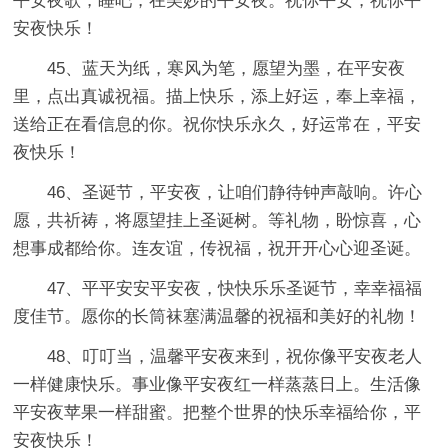
平安夜歌，睡吧，在美妙的平安夜。祝你平安，祝你平
安夜快乐！
45、蓝天为纸，寒风为笔，愿望为墨，在平安夜
里，点出真诚祝福。描上快乐，添上好运，奉上幸福，
送给正在看信息的你。祝你快乐永久，好运常在，平安
夜快乐！
46、圣诞节，平安夜，让咱们静待钟声敲响。许心
愿，共祈祷，将愿望挂上圣诞树。等礼物，盼惊喜，心
想事成都给你。连友谊，传祝福，祝开开心心迎圣诞。
47、平平安安平安夜，快快乐乐圣诞节，幸幸福福
度佳节。愿你的长筒袜塞满温馨的祝福和美好的礼物！
48、叮叮当，温馨平安夜来到，祝你像平安夜老人
一样健康快乐。事业像平安夜红一样蒸蒸日上。生活像
平安夜苹果一样甜蜜。把整个世界的快乐幸福给你，平
安夜快乐！