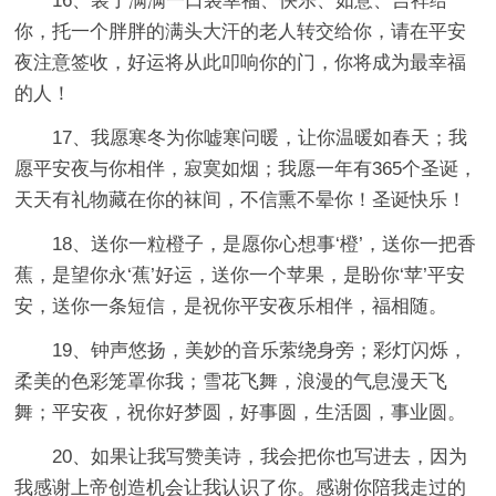
16、装了满满一口袋幸福、快乐、如意、吉祥给
你，托一个胖胖的满头大汗的老人转交给你，请在平安
夜注意签收，好运将从此叩响你的门，你将成为最幸福
的人！
17、我愿寒冬为你嘘寒问暖，让你温暖如春天；我
愿平安夜与你相伴，寂寞如烟；我愿一年有365个圣诞，
天天有礼物藏在你的袜间，不信熏不晕你！圣诞快乐！
18、送你一粒橙子，是愿你心想事‘橙’，送你一把香
蕉，是望你永‘蕉’好运，送你一个苹果，是盼你‘苹’平安
安，送你一条短信，是祝你平安夜乐相伴，福相随。
19、钟声悠扬，美妙的音乐萦绕身旁；彩灯闪烁，
柔美的色彩笼罩你我；雪花飞舞，浪漫的气息漫天飞
舞；平安夜，祝你好梦圆，好事圆，生活圆，事业圆。
20、如果让我写赞美诗，我会把你也写进去，因为
我感谢上帝创造机会让我认识了你。感谢你陪我走过的