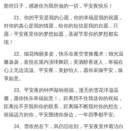
那些日子，感谢你为我所做的一切，平安夜快乐！
21、你的平安是我的心愿，你的幸福是我的祝愿，
对你的真心是我的情愿，给你的短信是我的自愿，只
愿：平安夜里你的梦想如愿，圣诞节里你的梦想都实
现！
22、烟花绚丽多姿，快乐在夜空变换魔术；烛光温
馨袅袅，喜悦在屋内演绎舞蹈；美酒醇香迷人，幸福在
心上无边流溢。平安夜，美妙怡人，愿你采撷平安，纵
享如意。
23、平安夜的钟声敲响祝福，漫天的雪花洋溢温
馨，愿你快乐幸福如意！。距离挡不住我送你的祝福，
距离拉不开我和你的联系，距离隔不断我对你的想念，
祝福远方的你，平安围绕你身边，一年四季都平安。
24、雪依然在下，风仍旧在刮，平安夜里伴着洁白