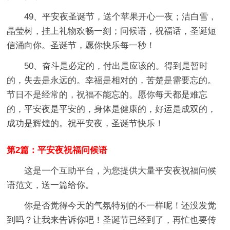
49、平安夜圣诞节，送个苹果开心一夜；洁白雪，
晶莹树，挂上礼物欢畅一刻；问候语，祝福话，圣诞短
信涌向你。圣诞节，愿你快乐每一秒！
50、奋斗是必定的，付出是应该的。得到是暂时
的，失去是永远的。幸福是相对的，苦楚是需要忘的。
节日不是经常的，祝福不能忘的。愿你每天都是难忘
的，平安夜是平安的，身体是健康的，好运是成双的，
成功是辉煌的。祝平安夜，圣诞节快乐！
第2篇：平安夜祝福问候语
这是一个互助平台，为您提供大量平安夜祝福问候
语范文，送一篇给你。
你是否觉得今天的气氛特别的不一样呢！还没发觉
到吗？让我来告诉你吧！圣诞节已经到了，再忙也要传