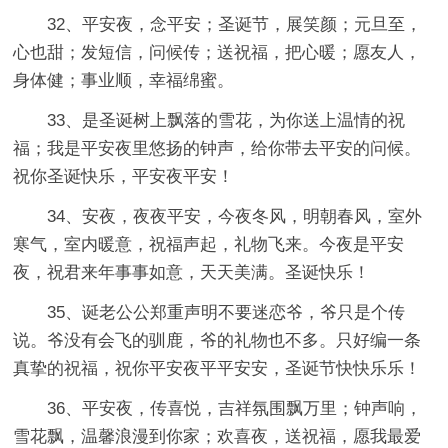
32、平安夜，念平安；圣诞节，展笑颜；元旦至，
心也甜；发短信，问候传；送祝福，把心暖；愿友人，
身体健；事业顺，幸福绵蜜。
33、是圣诞树上飘落的雪花，为你送上温情的祝
福；我是平安夜里悠扬的钟声，给你带去平安的问候。
祝你圣诞快乐，平安夜平安！
34、安夜，夜夜平安，今夜冬风，明朝春风，室外
寒气，室内暖意，祝福声起，礼物飞来。今夜是平安
夜，祝君来年事事如意，天天美满。圣诞快乐！
35、诞老公公郑重声明不要迷恋爷，爷只是个传
说。爷没有会飞的驯鹿，爷的礼物也不多。只好编一条
真挚的祝福，祝你平安夜平平安安，圣诞节快快乐乐！
36、平安夜，传喜悦，吉祥氛围飘万里；钟声响，
雪花飘，温馨浪漫到你家；欢喜夜，送祝福，愿我最爱