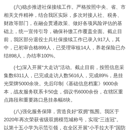
(六)稳步推进社保接续工作。严格按照中央、省、市
相关文件精神，结合我区实际，多次对接人社、税务、
财政等部门，在融会贯通政策、做好各项风险评估的基
础上，统一宣传引导，确保补缴工作覆盖全面。截止目
前，我区部分退役士兵社保接续工作已录入917人，其
中，已初审合格899人，已受理审核14人，养老保险已办
结898人，办结率100%。
(七)深入开展“大走访”活动。截止目前，按照信息采
集数6311人，已完成走访人数5616人，完成89%，悬挂
光荣牌5000余块。先后印制《基础信息档案》9000余
本，战友服务联系卡50盒，倡议书6000余份，在辖区重
点路段和重要路口悬挂条幅8块。
(八)强化服务保障，营造良好“双拥”氛围。我区于
2020年再次荣获省级双拥模范城称号，实现“三连冠”。
以第十五小学为示范引领，在全区开展“小手拉大手”国防