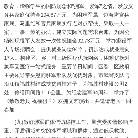
教育，增强学生的国防观念和“拥军、爱军”之情。发放义
务兵家庭优待金194.87万元。为困难军属、边海防官兵
家属、马里维和官兵家属实行点对点帮扶、采取一人一
案，一事一策的办法，建立实际问题需求台账。为因公
牺牲现役军人发放一次性抚恤金92.73万元。举办退役军
人专场招聘会，提供就业岗位94个，初步达成就业意向
17人。构建区、乡、村三级医疗优抚网络，困难优抚对
象享受医疗一站式服务。重要节日期间，区委、区政府
主要领导带头慰问驻军部队及优抚对象。市武警支队与
沿江镇福胜村结成扶贫帮扶对子，为福胜村建设公厕2
处，修缮田间路11.6公里。为纪念建军94周年，举办了
《致敬老兵 祝福祖国》双拥文艺演出，并邀请老兵一同
参加。
(九)做好涉军群体信访稳控工作。聚焦受疫情影响严
重、矛盾领域冲突的涉军领域和群体，通过低保救助、