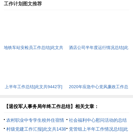
工作计划图文推荐
地铁车站安检员工作总结[此文共
酒店公司半年度运行情况总结[此
7209字]
文共1529字]
上半年工作总结[此文共9442字]
2020年应急中心党风廉政工作总
结[此文共1539字]
【退役军人事务局年终工作总结】相关文章：
农村职业中专学生校外住宿情
社会福利中心慰问活动的总结
况的调查报告(精选多篇)[此文共
村级党建工作汇报[此文共1438
与反思[此文共685字]
党管组上半年工作情况总结[此