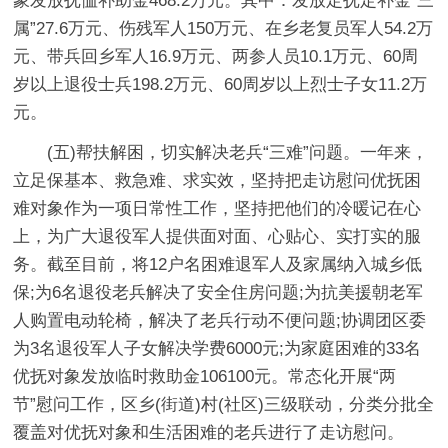
象发放抚恤补助金468.2万元。其中：发放定抚定补金“三
属”27.6万元、伤残军人150万元、在乡老复员军人54.2万
元、带兵回乡军人16.9万元、两参人员10.1万元、60周
岁以上退役士兵198.2万元、60周岁以上烈士子女11.2万
元。
(五)帮扶解困，切实解决老兵“三难”问题。一年来，
立足保基本、救急难、求实效，坚持把走访慰问优抚困
难对象作为一项日常性工作，坚持把他们的冷暖记在心
上，为广大退役军人提供面对面、心贴心、实打实的服
务。截至目前，将12户名困难退军人及家属纳入城乡低
保;为6名退役老兵解决了安全住房问题;为抗美援朝老军
人购置电动轮椅，解决了老兵行动不便问题;协调团区委
为3名退役军人子女解决学费6000元;为家庭困难的33名
优抚对象发放临时救助金106100元。常态化开展“两
节”慰问工作，区乡(街道)村(社区)三级联动，分类分批全
覆盖对优抚对象和生活困难的老兵进行了走访慰问。