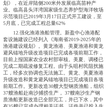
划》，在近岸陆侧200米外发展临高苗种产
业。临高县头洋湾国家级生态养护型海洋牧场
示范项目已2019年3月17日正式开工建设，至
5月底，已完成工程总量62%
12.强化渔港渔船管理。新盈中心渔港配
套设施建设已经列入《海南省2019-2025年的
渔港建设规划》。黄龙渔港、美夏渔港和黄龙
避风锚地升级改造项目已完成各项前期工作，
目前上报国家农业农村部审核。美夏、调楼已
完成二期疏浚修复工程。由于头咀村民阻扰施
工，经多次协调也无法施工。黄龙、美夏渔港
升级改造和黄龙避风锚地项目已完成项目各项
前期工作。更新改造30艘大型钢质渔船，组织
37艘渔船赴南沙捕捞生产， 37艘南沙生产钢
质渔船更新改造已全部完工，并已下水，其中
有35艘已完成办理相关证书、证件并已投入生