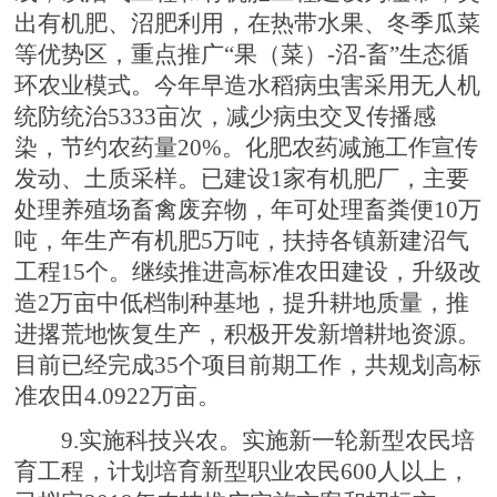
出有机肥、沼肥利用，在热带水果、冬季瓜菜
等优势区，重点推广“果（菜）-沼-畜”生态循
环农业模式。今年早造水稻病虫害采用无人机
统防统治5333亩次，减少病虫交叉传播感
染，节约农药量20%。化肥农药减施工作宣传
发动、土质采样。已建设1家有机肥厂，主要
处理养殖场畜禽废弃物，年可处理畜粪便10万
吨，年生产有机肥5万吨，扶持各镇新建沼气
工程15个。继续推进高标准农田建设，升级改
造2万亩中低档制种基地，提升耕地质量，推
进撂荒地恢复生产，积极开发新增耕地资源。
目前已经完成35个项目前期工作，共规划高标
准农田4.0922万亩。
9.实施科技兴农。实施新一轮新型农民培
育工程，计划培育新型职业农民600人以上，