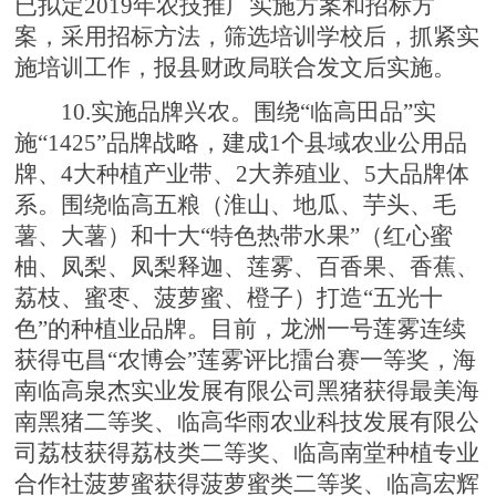
已拟定2019年农技推广实施方案和招标方
案，采用招标方法，筛选培训学校后，抓紧实
施培训工作，报县财政局联合发文后实施。
10.实施品牌兴农。围绕“临高田品”实
施“1425”品牌战略，建成1个县域农业公用品
牌、4大种植产业带、2大养殖业、5大品牌体
系。围绕临高五粮（淮山、地瓜、芋头、毛
薯、大薯）和十大“特色热带水果”（红心蜜
柚、凤梨、凤梨释迦、莲雾、百香果、香蕉、
荔枝、蜜枣、菠萝蜜、橙子）打造“五光十
色”的种植业品牌。目前，龙洲一号莲雾连续
获得屯昌“农博会”莲雾评比擂台赛一等奖，海
南临高泉杰实业发展有限公司黑猪获得最美海
南黑猪二等奖、临高华雨农业科技发展有限公
司荔枝获得荔枝类二等奖、临高南堂种植专业
合作社菠萝蜜获得菠萝蜜类二等奖、临高宏辉