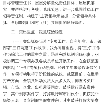
目标管理责任书，层层分解量化责任目标，层层抓落
实，并严格进行考核，兑现奖惩，进一步巩固维稳工作
领导责任制。构建了“主要领导亲自抓、分管领导具体
抓、各职能部门和村（社）共同抓的良好局面。
二、突出重点，狠抓综治稳定
（一）突出抓好”三打“专项工作。自今年省、市、镇
部署”三打两建“工作以来，我办高度重视，将”三打“工作
作为综治工作的重中之重，迅速完善机制明确职责，积
极协调三个专项办及各成员单位开展工作，在全镇范围
内掀起了”三打“专项行动热潮。经过半年来紧锣密鼓的工
作，专项行动取得了阶段性的成效。截至目前，在重拳
打击方面：全镇共出动执法人员多人次，排查各类店
铺、市场、企业、出租屋等间次。破获欺行霸市案件
宗，其中刑事案件宗，打掉欺行霸市团伙个，抓获犯罪
嫌疑人名；查立制假售假案件宗，其中破获打假大要案