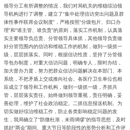
领导分工有所调整的情况，我们对局机关的维稳综治领
导机构进行了调整，建立了“集中处理信访突出问题及群
体性事件联席会议制度”，严格按照“分级包片、归口办
理”和“谁主管、谁负责”的原则，落实工作机制，认真落
实主要领导负总责、分管领导具体抓，其他领导负责做
好分管范围内的信访和维稳工作的机制，做到一级抓一
级，层层抓落实。同时，根据信访性质，坚持了分管领
导包办制度，对重大信访问题，明确专人，限时办结，
加大督办力度，努力把群众信访问题解决在本部门、本
系统，不把矛盾上交或推向社会。各医疗卫生单位也相
应成立了领导和工作机构，做到一级抓一级，齐抓共
管，层层落实责任。始终做到领导重视，责任明确，妥
善处理，维护了社会政治稳定。二抓信息报送机制。为
切实做好综治维稳工作，防止各类影响稳定问题的发
生，我局确立了“防微杜渐，未雨绸缪”的指导思想，及时
抓好“两会”期间、重大节日等阶段性的形势分析和工作评