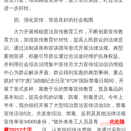
巡查力度，增加路面见警率，提升管控实效，社会治安
进一步好转。
四、强化宣传，营造良好的社会氛围
大力开展维稳普法宣传教育工作，不断创新宣传教
育方法，加强宣传教育针对性，提高人民群众的法律意
识。通过法制讲座和宣讲团等形式开展法律法规、典型
案例宣讲，积极引导群众通过合法途径维护自身权益。
并利用社会综合治理集中宣传月大力宣传综治信访维稳
中心为群众解决矛盾、群众得到实惠的典型事例。重点
抓好”6?3“虎门硝烟纪念日至”6?26“国际禁毒日期间，开
展了形式多样、寓教于乐的禁毒宣传教育，普及毒品的
基本知识，提高全民的识毒、防毒、拒毒意识。今年上
半年，我办组织开展了大型综治普法宣传活动3次，禁毒
宣传活动5次。共派发综治、禁毒、反邪及其他法律法规
宣传单张34000多份，”致外来务工人员及青
……此处隐
藏70217个字……
议，认真组织传达贯彻。并通过采取以