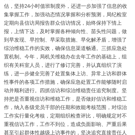
估，坚持24小时值班制度外，还进一步加强了信息的收
集掌握工作，加强动态情况掌握和分析预测，局纪检室
定期向县信访局报告群众信访情况，始终保持下情上
报，上情下达，及时掌握各种倾向性、苗头性问题，做
到早发现、早控制、早采取措施、早化解矛盾，增强了
综治维稳工作的实效，确保信息渠道畅通。三抓应急处
置机制。今年，局机关维稳办在去年工作的基础上，组
织有关科室人员，进行了修订完善，并认真组织了演
练，进一步健全完善了处置集体上访、异常上访和群体
性事件的各项工作措施，确保应急处置工作能够随时启
动并顺利进行。四抓信访和综治维稳责任追究制度。坚
持把是否重视信访和维稳工作，是否做好信访和维稳工
作，纳入各级党员干部的任期和效能考核范围，对综治
工作实行量化考核，定期组织检查评比，明确规定对不
重视信访工作，工作不到位，造成负面影响、严重后果
甚至引起群体性越级上访事件的，坚决追究直接责任人