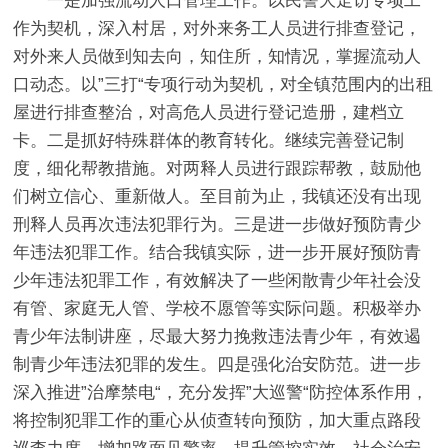
一是加强流动人口管理工作。以民警大走访专项工
作为契机，深入村居，对外来务工人员进行排查登记，
对外来人员做到知去向，知住所，知情况，掌握流动人
口动态。以”三打“专项行动为契机，对全镇范围内的出租
屋进行排查整治，对高危人员进行登记造册，建档立
卡。二是抓好特殊群体的教育转化。继续完善登记制
度，细化帮教措施。对两释人员进行跟踪帮教，鼓励他
们树立信心、重新做人。至目前为止，我镇还没有出现
刑释人员再次违法犯罪行为。三是进一步做好预防青少
年违法犯罪工作。结合我镇实际，进一步开展好预防青
少年违法犯罪工作，有效解决了一些闲散青少年社会没
有管、家庭无人管、学校不愿管等实际问题。积极举办
青少年法制讲座，尽最大努力挽救违法青少年，有效遏
制青少年违法犯罪的发生。四是强化治安防范。进一步
深入推进”治摩禁电“，充分发挥”大巡警“防控体系作用，
将控制犯罪工作的重心从侦查转向预防，加大重点路段