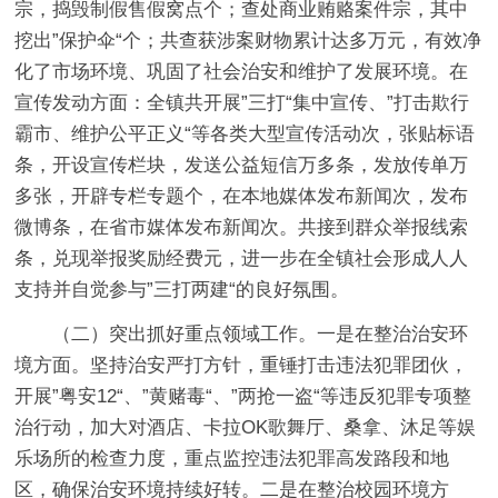
宗，捣毁制假售假窝点个；查处商业贿赂案件宗，其中
挖出”保护伞“个；共查获涉案财物累计达多万元，有效净
化了市场环境、巩固了社会治安和维护了发展环境。在
宣传发动方面：全镇共开展”三打“集中宣传、”打击欺行
霸市、维护公平正义“等各类大型宣传活动次，张贴标语
条，开设宣传栏块，发送公益短信万多条，发放传单万
多张，开辟专栏专题个，在本地媒体发布新闻次，发布
微博条，在省市媒体发布新闻次。共接到群众举报线索
条，兑现举报奖励经费元，进一步在全镇社会形成人人
支持并自觉参与”三打两建“的良好氛围。
（二）突出抓好重点领域工作。一是在整治治安环
境方面。坚持治安严打方针，重锤打击违法犯罪团伙，
开展”粤安12“、”黄赌毒“、”两抢一盗“等违反犯罪专项整
治行动，加大对酒店、卡拉OK歌舞厅、桑拿、沐足等娱
乐场所的检查力度，重点监控违法犯罪高发路段和地
区，确保治安环境持续好转。二是在整治校园环境方