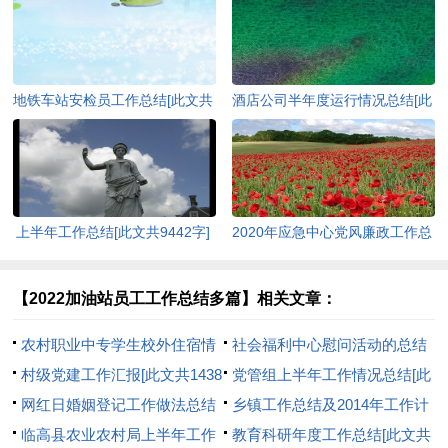
地铁车站安检员工作总结[此文共
酒店公司半年度运行情况总结[此
7209字]
文共1529字]
上半年工作总结[此文共9442字]
2020年应急中心党风廉政工作总
结[此文共1539字]
【2022加油站员工工作总结多篇】相关文章：
农村职业中专学生校外住宿情
社会福利中心慰问活动的总结
况的调查报告(精选多篇)[此文共
村级党建工作汇报[此文共1438
与反思[此文共685字]
党管组上半年工作情况总结[此
3887字]
字]
网红日婚姻登记工作做法总结
文共712字]
乡镇工作总结及2014年工作计
[此文共578字]
临高县农业农村局上半年工作
划的报告[此文共20755字]
教育科研年度工作总结[此文共