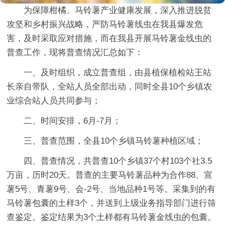
为保障柑橘、马铃薯产业健康发展，深入推进脱贫
攻坚和乡村振兴战略，严防马铃薯线虫在我县爆发危
害，及时采取应对措施，而在我县开展马铃薯金线虫的
普查工作，现将普查情况汇总如下：
一、及时组织，成立普查组，由县植保植检站王站
长亲自带队，全站人员全部出动，同时全县10个乡镇农
业综合站人员共同参与；
二、时间安排，6月-7月；
三、普查范围，全县10个乡镇马铃薯种植区域；
四、普查情况，共普查10个乡镇37个村103个社3.5
万亩，历时20天。普查的主要马铃薯品种为合作88、宣
薯5号、青薯9号、会-2号、当地品种1号等。采集到的有
马铃薯包囊的土样3个，并送到上级业务指导部门进行筛
查鉴定。鉴定结果为3个土样都有马铃薯金线虫的包囊。