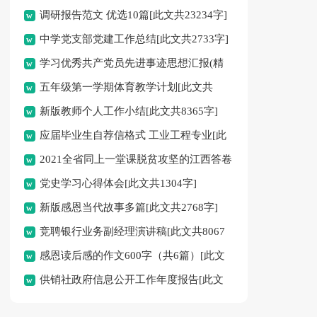
调研报告范文 优选10篇[此文共23234字]
中学党支部党建工作总结[此文共2733字]
学习优秀共产党员先进事迹思想汇报(精
五年级第一学期体育教学计划[此文共
选多篇)[此文共5469字]
新版教师个人工作小结[此文共8365字]
5381字]
应届毕业生自荐信格式 工业工程专业[此
2021全省同上一堂课脱贫攻坚的江西答卷
文共2602字]
党史学习心得体会[此文共1304字]
观后感心得多篇[此文共3774字]
新版感恩当代故事多篇[此文共2768字]
竞聘银行业务副经理演讲稿[此文共8067
感恩读后感的作文600字（共6篇）[此文
字]
供销社政府信息公开工作年度报告[此文
共4446字]
共2619字]