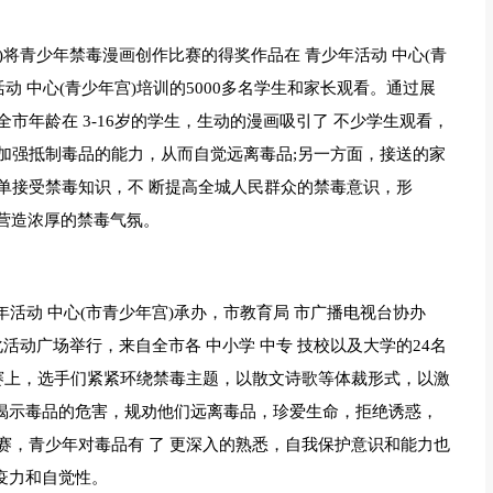
)将青少年禁毒漫画创作比赛的得奖作品在 青少年活动 中心(青
动 中心(青少年宫)培训的5000多名学生和家长观看。通过展
市年龄在 3-16岁的学生，生动的漫画吸引了 不少学生观看，
加强抵制毒品的能力，从而自觉远离毒品;另一方面，接送的家
单接受禁毒知识，不 断提高全城人民群众的禁毒意识，形
营造浓厚的禁毒气氛。
年活动 中心(市青少年宫)承办，市教育局 市广播电视台协办
活动广场举行，来自全市各 中小学 中专 技校以及大学的24名
比赛上，选手们紧紧环绕禁毒主题，以散文诗歌等体裁形式，以激
年揭示毒品的危害，规劝他们远离毒品，珍爱生命，拒绝诱惑，
赛，青少年对毒品有 了 更深入的熟悉，自我保护意识和能力也
免疫力和自觉性。