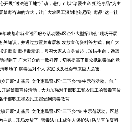
中心开展“送法进工地”活动，进行了 以“珍爱生命 拒绝毒品”为主
展禁毒咨询的方式，让广大农民工深刻地熟悉到“毒品”这一社
2016年成都市就业巡回服务活动暨x区企业大型招聘会”现场开展
有关知识，并透过放置禁毒展板 发放宣传资料等方式，向广大
强识毒 防毒拒毒意识，号召大家从自身做起，珍惜生命，远离
活动得到了 广大群众的一致好评，切实提高了群众抵御毒品的意
清晰地了 解毒品对个人 家庭以及社会带来巨大危害。
人和乡开展“走基层”文化惠民暨x区“三下乡”集中示范活动。向广
深入开展禁毒宣传活动，大力加强对干部职工和农民工的禁毒宣传
名干部职工和农民工都受到禁毒教育。
洪镇开展“走基层”文化惠民暨x区“三下乡”集 中示范活动。区总
主题，现场发放了 [禁毒法] [未成年人保护法] 防艾宣传资料