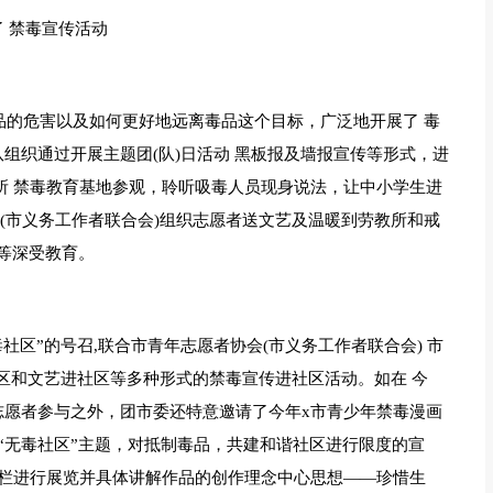
了 禁毒宣传活动
品的危害以及如何更好地远离毒品这个目标，广泛地开展了 毒
队组织通过开展主题团(队)日活动 黑板报及墙报宣传等形式，进
毒所 禁毒教育基地参观，聆听吸毒人员现身说法，让中小学生进
(市义务工作者联合会)组织志愿者送文艺及温暖到劳教所和戒
等深受教育。
社区”的号召,联合市青年志愿者协会(市义务工作者联合会) 市
社区和文艺进社区等多种形式的禁毒宣传进社区活动。如在 今
批志愿者参与之外，团市委还特意邀请了今年x市青少年禁毒漫画
“无毒社区”主题，对抵制毒品，共建和谐社区进行限度的宣
传栏进行展览并具体讲解作品的创作理念中心思想――珍惜生