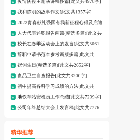
疫情防控主题演讲稿多篇[此文共4978字]
我和陈明的故事作文[此文共1357字]
2022青春献礼强国有我新征程心得及启迪
人大代表述职报告两篇(精选多篇)[此文共
多篇[此文共4095字]
校长在春季运动会上的发言[此文共3061
12798字]
辞职申请书范本参考新版多篇[此文共
字]
祝词生日(精选多篇)[此文共2652字]
2986字]
食品卫生自查报告[此文共3200字]
初中提高各科学习成绩的方法[此文共
地铁车站安检员工作总结[此文共7209字]
2526字]
公司年终总结大会上发言稿[此文共7776
字]
精华推荐