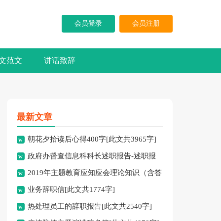
会员登录
会员注册
文范文
讲话致辞
最新文章
朝花夕拾读后心得400字[此文共3965字]
政府办督查信息科科长述职报告-述职报
2019年主题教育应知应会理论知识（含答
告[此文共10194字]
业务辞职信[此文共1774字]
案）[此文共10252字]
热处理员工的辞职报告[此文共2540字]