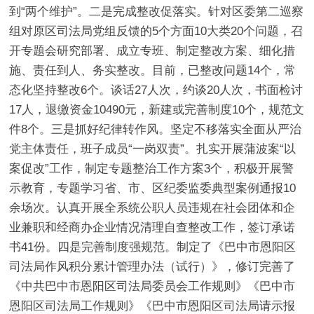
到“两个维护”。
二是完成整改促落实。
针对区委第二巡察
组对原区司法局党组反馈的5个方面10大类20个问题，召
开专题会研究部署、成立专班、制定整改方案、细化措
施、责任到人、务实整改。目前，已整改问题14个，常
态化坚持整改6个。谈话27人次，约谈20人次，书面检讨
17人，退缴资金10490元，新建或完善制度10个，规范文
件8个。
三是抓好纪律转作风。
坚定不移落实全面从严治
党主体责任，班子成员“一岗双责”。扎实开展蒲波案“以
案促改”工作，制定专题整治工作方案3个，积极开展警
示教育，专题学习省、市、区纪委监委典型案例通报10
余场次。认真开展全系统公职人员违规在社会团体和企
业兼职和经商办企业情况清理自查整改工作，签订承诺
书41份。
四是完善制度强规范。
制定了《巴中市恩阳区
司法局作风积分累计管理办法（试行）》，修订完善了
《中共巴中市恩阳区司法局委员会工作规则》《巴中市
恩阳区司法局工作规则》《巴中市恩阳区司法局请示报