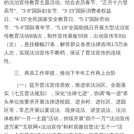
的法治宣传教育主题活动。结合农历春节、“正月十六登
高节”、“3·8”国际妇女节、“3·15”国际消费者权益
日、“4·15”全民国家安全教育日、“5·1”国际劳动
节、“5·4”国际青年节、“5.19”全国助残日开展大型法治宣
传教育活动8场次，制作宣传展板55块，出动宣传车8台
（次），悬挂横幅27条，解答群众各类法律咨询1.5万余
人次，实现法治宣传不断档，保证了普法宣传的连续
性。
三、再添工作举措，推动下半年工作再上台阶
（一）提升普法宣传质效，推进依法治区。
全面落
实《七五普法规划》，深化“法律七进”，协调“每一进”牵
头单位按要求开展法律进校园、进乡村、进社区、进园
区等，常态开展以案说法、现身说法、讲堂说法、法治
体检和“一月一主题”活动，持续开展“四个一万”“法治宣传
进万家”“互联网+法治宣传”和村居微信普法“五个一”活