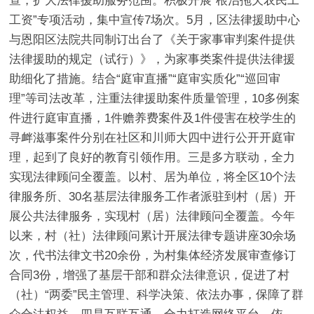
查，扩大法律援助服务范围。积极开展“根治拖欠农民工
工资”专项活动，集中宣传7场次。5月，区法律援助中心
与恩阳区法院共同制订出台了《关于家事审判案件提供
法律援助的规定（试行）》，为家事类案件提供法律援
助细化了措施。结合“庭审直播”“庭审实质化”“巡回审
理”等司法改革，注重法律援助案件质量管理，10多例案
件进行庭审直播，1件赡养费案件及1件侵害在校学生的
寻衅滋事案件分别在社区和川师大四中进行公开开庭审
理，起到了良好的教育引领作用。
三是多方联动，全力
实现法律顾问
全覆盖
。
以村、居为单位，将全区10个法
律服务所、30名基层法律服务工作者派驻到村（居）开
展公共法律服务，实现村（居）法律顾问全覆盖。今年
以来，村（社）法律顾问累计开展法律专题讲座30余场
次，代书法律文书20余份，为村集体经济发展审查修订
合同3份，增强了基层干部和群众法律意识，促进了村
（社）“两委”民主管理、科学决策、依法办事，保障了群