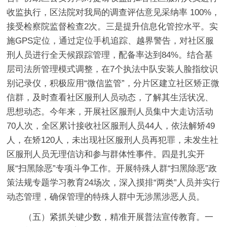
收监执行，区法院对我局的调查评估意见采纳率 100%，
接受检察院监督检查2次。
三是提升信息化管控水平。
实
施GPS定位，通过定位手机追踪、越界警告，对社区服
刑人员进行全天候跟踪管理，配备率达到84%。结合基
层司法所管理模式调整，在7个执法中队安装人脸指纹识
别记录仪，积极应用“微信监管”，分片区建立社区矫正微
信群，及时查看社区服刑人员动态，了解其生活状况、
思想动态。今年来，开展社区服刑人员集中大走访活动
70人次，全区累计接收社区服刑人员44人，依法解矫49
人，在矫120人，未出现社区服刑人员再犯罪，未发生社
区服刑人员无理信访和参与群体性事件。
四是扎实开
展“扫黑除恶”专项斗争工作。
开展特殊人群“扫黑除恶”政
策法规专题学习教育24场次，深入摸排“两类”人员并实行
动态管理，确保管理的特殊人群中无涉黑涉恶人员。
（五）紧抓关键少数，精准开展普法宣传教育。
一