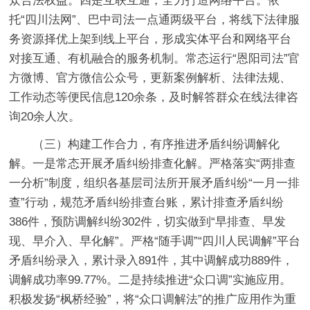
众合法权益。
四是互联互通，全力打造网络平台。
依
托“四川法网”、巴中司法一点通两级平台，将线下法律服
务资源择优上架到线上平台，形成实体平台和网络平台
对接互通、有机融合的服务机制。常态运行“恩阳司法”官
方微博、官方微信公众号，更新案例解析、法律法规、
工作动态等便民信息120余条，及时解答群众在线法律咨
询20余人次。
（三）构建工作合力，有序推进矛盾纠纷调解化
解。
一是常态开展矛盾纠纷排查化解。
严格落实“两排查
一分析”制度，组织各基层司法所开展矛盾纠纷“一月一排
查”行动，规范矛盾纠纷排查台账，累计排查矛盾纠纷
386件，预防调解纠纷302件，切实做到“早排查、早发
现、早介入、早化解”。严格“随手调”“四川人民调解”平台
矛盾纠纷录入，累计录入891件，其中调解成功889件，
调解成功率99.77%。
二是持续推进“众口调”实施应用。
积极发扬“枫桥经验”，将“众口调解法”的推广应用作为重