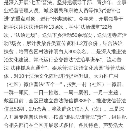
是深入开展“七五”普法。
坚持把领导干部、青少年、企事
业经营管理人员、城乡居民和宗教人员等作为“法律七
进”的重点对象，进行“分类施教”。今年来，开展领导干
部学法用法法治讲座13场次，学生“法治课堂”22场
次，“法治赶场”、送法下乡活动50余场次，送法进寺庙活
动7场次，累计发放各类宣传资料1.2万余份，结合法治
扶贫，培育贫困村法律明白人300余名。
二是
深
入推进法
治文化建设。
常态运行公交普法“法治早班车”、流动普
法“法律援助直通车”、娱乐普法“法治文化茶园”等普法载
体，对10个法治文化阵地进行提档升级。大力推广村
（社区）微信普法“五个一”，按照一村（社区）一微群、
一群一顾问、一日一推送、一周一案例、一月一主题，
截至目前，全区已建立普法微信群386个，推送微信普法
信息52期，2万余条，涉及群众170万人（次）。
三是深
入
开展专题普法活动。
按照“谁执法谁普法”责任，组织配
合相关部门在全区开展形式多样、各具特色、声势浩大