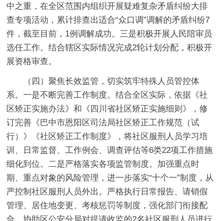
中之重，在全区范围内组织开展疑难复杂矛盾纠纷大排
查专项活动，累计排查出适合“众口调”调解的矛盾纠纷7
件，截至目前，1例调解成功。
三是积极开展人民陪审员
选任工作
。结合辖区实际情况完成2轮计划分配，积极开
展资格审查。
（四）聚焦长效监管，切实筑牢特殊人员管控体
系。
一是不断完善工作制度。
结合全区实际，依据《社
区矫正实施办法》和《四川省社区矫正实施细则》，修
订完善《巴中市恩阳区司法局社区矫正工作规范（试
行）》《社区矫正工作制度》，将社区服刑人员学习培
训、日常监督、工作例会、调查评估等6类22项工作措施
细化到位。
二是严格落实各项监管制度。
加强重点时
期、重点对象的风险管理，进一步落实“十个一”制度，从
严控制社区服刑人员外出。严格执行日常报告、请销假
管理、居住地变更、考核惩罚等制度，强化部门衔接配
合。协助区公安分局对提请收监的2名社区服刑人员进行