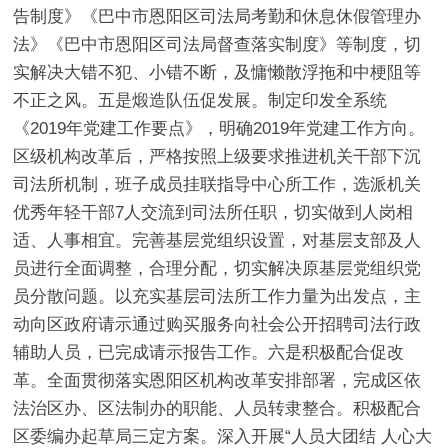
告制度》《巴中市恩阳区司法局考勤和休息休假管理办
法》《巴中市恩阳区司法局督查落实制度》等制度，切
实解决大错不犯、小错不断，及慵懒散浮拖和中梗阻等
不正之风。
五是煅造队伍促发展。
制定印发全系统
《2019年党建工作要点》，明确2019年党建工作方向。
区级机构改革后，严格按照上级要求推进机关干部下沉
司法所机制，班子成员挂联指导中心所工作，选派机关
优秀年轻干部7人交流到司法所任职，切实做到人岗相
适、人事相宜。完善基层党组织设置，对基层支部及人
员进行全面调整，合理分配，切实解决原基层党组织党
员分散问题。以充实基层司法所工作力量为出发点，主
动向区政府请示通过购买服务向社会公开招聘司法行政
辅助人员，已完成请示报告工作。
六是积极配合促改
革。
全面贯彻落实恩阳区机构改革安排部署，完成区依
法治区办、区法制办的职能、人员转隶整合。积极配合
区委编办起草局三定方案。深入开展“人员大团结 人心大