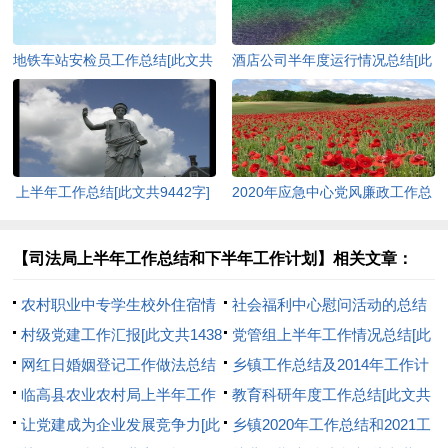
地铁车站安检员工作总结[此文共
酒店公司半年度运行情况总结[此
7209字]
文共1529字]
上半年工作总结[此文共9442字]
2020年应急中心党风廉政工作总
结[此文共1539字]
【司法局上半年工作总结和下半年工作计划】相关文章：
农村职业中专学生校外住宿情
社会福利中心慰问活动的总结
况的调查报告(精选多篇)[此文共
村级党建工作汇报[此文共1438
与反思[此文共685字]
党管组上半年工作情况总结[此
3887字]
字]
网红日婚姻登记工作做法总结
文共712字]
乡镇工作总结及2014年工作计
[此文共578字]
临高县农业农村局上半年工作
划的报告[此文共20755字]
教育科研年度工作总结[此文共
总结[此文共2987字]
让党建成为企业发展竞争力[此
3109字]
乡镇2020年工作总结和2021工