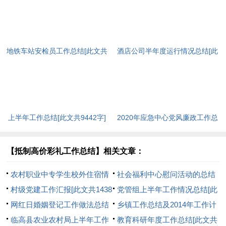
地铁车站安检员工作总结[此文共
酒店公司半年度运行情况总结[此
7209字]
文共1529字]
上半年工作总结[此文共9442字]
2020年应急中心党风廉政工作总
结[此文共1539字]
【抵制高价彩礼工作总结】相关文章：
农村职业中专学生校外住宿情
社会福利中心慰问活动的总结
况的调查报告(精选多篇)[此文共
村级党建工作汇报[此文共1438
与反思[此文共685字]
党管组上半年工作情况总结[此
3887字]
字]
网红日婚姻登记工作做法总结
文共712字]
乡镇工作总结及2014年工作计
[此文共578字]
临高县农业农村局上半年工作
划的报告[此文共20755字]
教育科研年度工作总结[此文共