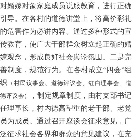
对
婚嫁对象家庭成员
说服教育，进行正确
引导。在各村的道德讲堂上，将
高价彩礼
的危害
作为必讲内容。通过多种形式的宣
传教育，使广大干部群众树立起正确的
婚
嫁
观念，形成良好社会
舆论氛围
。
二是完
善制度
，规范行为。
在各村
成立
“
四会
”
组
织
（村民议事会、道德评议会、
红白理事会
、
道
，
制定规章制度，
由村支部书记
德评议会）
任理事长，
村内
德高望重的老干部、老党
员为成员。通过召开座谈会
征求意见
，广
泛征求社会各界和群众的意见建议，在充