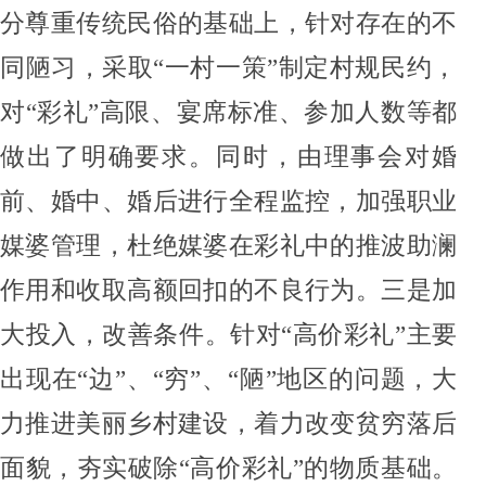
分尊重传统民俗的基础上，针对存在的不
同陋习，采取
“一村一策”制定村规民约
，
对
“彩礼”高限
、
宴席标准、参加人数
等都
做出了明确要求。
同时，由理事会
对婚
前、婚中、婚后进行全程监控，加强职业
媒婆管理，
杜绝
媒婆在彩礼中的推波助澜
作用和收取高额回扣的不良行为。
三是
加
大投入，
改善条件
。
针对
“高价
彩礼
”
主要
出现在
“边”、“穷”
、
“
陋
”
地区的问题，大
力推进美丽乡村建设，着力改变贫穷落后
面貌，夯实破除
“
高价
彩礼
”的物质基础。