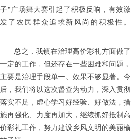
子”广场舞大赛引起了积极反响，
有效激
发了农民
群众
追求新
风尚
的积极性。
总之，我
镇
在治理
高价
彩礼方面做了
一定的工作，但还存在一些困难和问题，
主要是治理手段单一、效果不够显著。
今
后
，我们将以这次
督查
为动力，深入贯彻
落实
不足
，虚心学习好经验、好做法，措
施再强化、力度再加大，继续抓好
抵制高
价彩礼
工作，努力建设乡风文明的
美丽榆