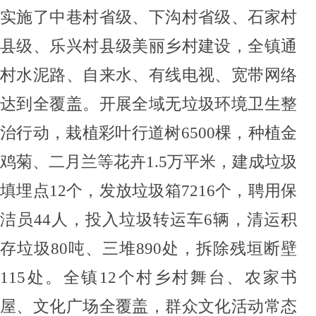
实施了中巷村省级、下沟村省级、石家村
县级、乐兴村县级美丽乡村建设，
全
镇
通
村水泥路
、自来水
、
有线电视
、
宽带网络
达到全覆盖。开展全域无垃圾环境卫生整
治行动
，
栽植彩叶行道树
6500棵，种植金
鸡菊、二月兰等花卉
1
.
5
万
平米
，
建成垃圾
填埋点
12个，
发放垃圾箱
7216个，聘用保
洁员44人，投入垃圾转运车6辆，清运积
存垃圾80吨、三堆890处，拆除残垣断壁
115处
。
全镇
12个村乡村舞台、农家书
屋、文化广场全覆盖，群众文化活动常态