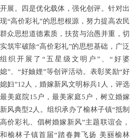
开展
。
四
是
优化载体，强化创评。
针对出
现
“
高价
彩礼
”的思想根源，努力提高农民
群众思想道德素质，扶贫与治愚并重，切
实筑牢破除“
高价
彩礼
”的思想基础，广泛
组织开展了“五
星级
文明
户
”、“好婆
媳”、“好妯娌”等创评活动。
表彰奖励
“好
媳妇”12人，婚嫁新风文明标兵1人，评选
最美庭院15户，最美家庭5户，树立婚嫁
新风典型2人。组织承办了榆林子镇“抵制
高价彩礼、倡树婚嫁新风”主题联谊会，
和榆林子镇首届“踏春舞飞扬 美丽榆林