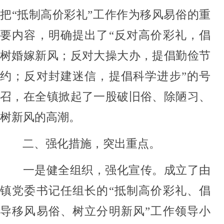
把
“抵制高价彩礼”工作
作为移风易俗
的重
要内容，明确提出了
“反对
高价彩礼
，
倡
树婚嫁新风
；反对大操大办，提倡
勤俭节
约
；
反对封建迷信，提倡科学进步
”
的
号
召，在全
镇
掀起了一股破旧俗、除陋习、
树新风的高潮。
二、
强化措施，突出重点
。
一是健全组织
，
强化宣传
。
成立了由
镇
党委书记任组长的
“
抵制高价彩礼、倡
导移风易俗、树立分明新风
”
工作领导小