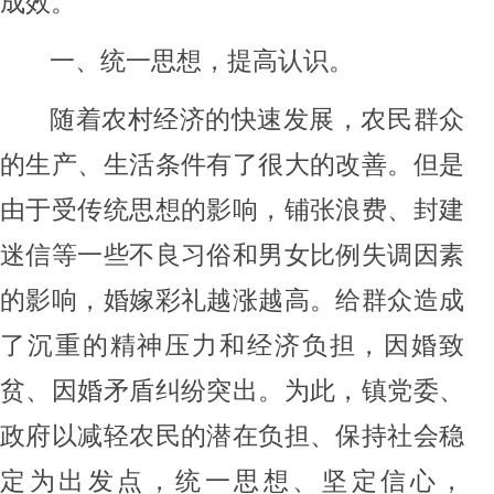
成效。
一、
统一思想，提高认识
。
随着农村经济的快速发展，农民群众
的生产、生活条件有了很大的改善。但是
由于受传统思想的影响，铺张浪费、封建
迷信等一些不良习俗
和男女比例失调因素
的影响
，
婚嫁彩礼越涨越高
。给
群众
造成
了沉重的精神压力和经济负担，
因婚致
贫、因婚矛盾纠纷突出。为
此，
镇
党委、
政府以减轻农民的潜在负担、保持社会稳
定为
出发
点，统一思想、坚定信心，