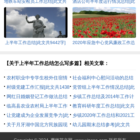
地铁车站安检员工作总结[此文共
酒店公司半年度运行情况总结[此
7209字]
文共1529字]
上半年工作总结[此文共9442字]
2020年应急中心党风廉政工作总
结[此文共1539字]
【关于上半年工作总结怎么写多篇】相关文章：
农村职业中专学生校外住宿情
社会福利中心慰问活动的总结
况的调查报告(精选多篇)[此文共
村级党建工作汇报[此文共1438
与反思[此文共685字]
党管组上半年工作情况总结[此
3887字]
字]
网红日婚姻登记工作做法总结
文共712字]
乡镇工作总结及2014年工作计
[此文共578字]
临高县农业农村局上半年工作
划的报告[此文共20755字]
教育科研年度工作总结[此文共
总结[此文共2987字]
让党建成为企业发展竞争力[此
3109字]
乡镇2020年工作总结和2021工
文共1211字]
关于月牙湖中国北方民族园现
作计划[此文共4164字]
幼儿园期末总结参考[此文共
状及未来发展方向的调研报告
11835字]
Copyright © 2024
鹰瞰范文网
www.yincaa.com 版权所有