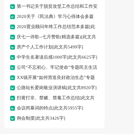
第一书记关于脱贫攻坚工作总结和工作安
2020关于《民法典》学习心得体会多篇
排[此文共3305字]
2020置业顾问年终工作总结范本多篇[此
[此文共4798字]
庆七一诗歌--七月赞歌(精选多篇)[此文共
文共5453字]
房产个人工作计划[此文共5499字]
3338字]
中学生名著读后感1000字[此文共6625字]
公司“不忘初心、牢记使命”专题民主生活
XX镇开展“如何营造良好政治生态”专题
会实施方案[此文共1947字]
公路站长爱岗敬业演讲稿[此文共8920字]
大讨论活动[此文共1219字]
扫黄打非、禁赌、禁毒工作总结[此文共
会议闭幕词的特点[此文共5955字]
377字]
例会制度[此文共3426字]