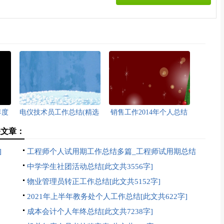
年度
电仪技术员工作总结(精选
销售工作2014年个人总结
学
多篇)[此文共6958字]
(精选多篇)[此文共9940字]
关文章：
总结
]
工程师个人试用期工作总结多篇_工程师试用期总结
]
[此文共8203字]
中学学生社团活动总结[此文共3556字]
物业管理员转正工作总结[此文共5152字]
2021年上半年教务处个人工作总结[此文共622字]
成本会计个人年终总结[此文共7238字]