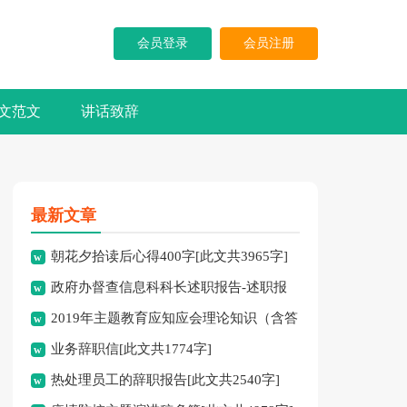
会员登录
会员注册
文范文
讲话致辞
最新文章
朝花夕拾读后心得400字[此文共3965字]
政府办督查信息科科长述职报告-述职报
2019年主题教育应知应会理论知识（含答
告[此文共10194字]
业务辞职信[此文共1774字]
案）[此文共10252字]
热处理员工的辞职报告[此文共2540字]