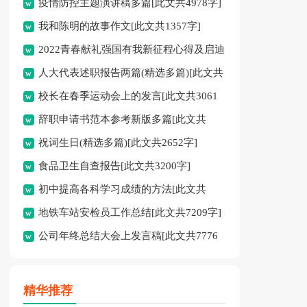
疫情防控主题演讲稿多篇[此文共4978字]
我和陈明的故事作文[此文共1357字]
2022青春献礼强国有我新征程心得及启迪
人大代表述职报告两篇(精选多篇)[此文共
多篇[此文共4095字]
校长在春季运动会上的发言[此文共3061
12798字]
辞职申请书范本参考新版多篇[此文共
字]
祝词生日(精选多篇)[此文共2652字]
2986字]
食品卫生自查报告[此文共3200字]
初中提高各科学习成绩的方法[此文共
地铁车站安检员工作总结[此文共7209字]
2526字]
公司年终总结大会上发言稿[此文共7776
字]
精华推荐