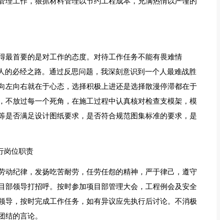
管理工作，狠抓材料管理以节约工程成本，充满热情以严谨的
得最首要的是对工作的态度。对待工作任务不能有畏难情
个人的必经之路。通过反思问题，我深刻意识到一个人最难战胜
向左向右就在于心态，选择积极上进还是选择散漫停滞都在于
，不放过每一个死角，在施工过程中认真核对检查支模架，模
等是否满足设计图纸要求，是否符合规范图集标准的要求，是
行岗位职责
劳动纪律，发扬吃苦耐劳，任劳任怨的精神，严于律己，遵守
目部领导打招呼。按时参加项目部管理大会，工程例会及安全
领导，按时完成工作任务，如有异议应先执行后讨论。不消极
团结的言论。