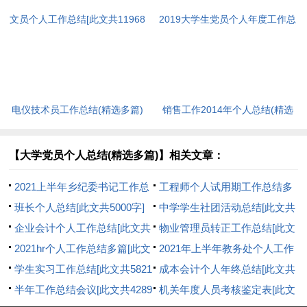
文员个人工作总结[此文共11968
2019大学生党员个人年度工作总
字]
结新版多篇_大学生党员个人年
终工作总结素材[此文共5237字]
电仪技术员工作总结(精选多篇)
销售工作2014年个人总结(精选
[此文共6958字]
多篇)[此文共9940字]
【大学党员个人总结(精选多篇)】相关文章：
2021上半年乡纪委书记工作总
工程师个人试用期工作总结多
结[此文共1353字]
班长个人总结[此文共5000字]
篇_工程师试用期总结[此文共
中学学生社团活动总结[此文共
企业会计个人工作总结[此文共
8203字]
3556字]
物业管理员转正工作总结[此文
5970字]
2021hr个人工作总结多篇[此文
共5152字]
2021年上半年教务处个人工作
共17669字]
学生实习工作总结[此文共5821
总结[此文共622字]
成本会计个人年终总结[此文共
字]
半年工作总结会议[此文共4289
7238字]
机关年度人员考核鉴定表[此文