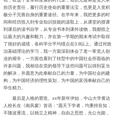
召，在这个变革和发展的时代里，知识无疑将是党人承
担历史责任，履行历史使命的重要法宝，也更是入党积
极分子完善自身的重要途径。在半年来，我把更多的时
间和经历投入到专业知识技能的汲取上，从课堂的授课
到课后的读书自学，从专业书本到课外读物，我都投之
以最大的兴趣和毅力，并在第一学期的期末考试中取得
了很好的成绩，各科学分平均绩点在3.9以上。通过对政
治基础理论的学习，我一方面深刻体会了老一辈党人创
业的艰辛，一方面也看到了转型中的中国社会所面临的
许多问题，我相信在党的领导下这些问题可以得到妥当
的解决，并愿意为此奉献自己的力量，为中国社会的建
构，为中国经济的理性策划，为中国的富强奉献自己的
毕生精力。
最后是人格的塑造。xx年新年伊始，中山大学黄达
人校长在《南风窗》首语：“愿天下学者，均秉持良知，
不随波逐流，以独立之精神，自由之思想，允公允能，