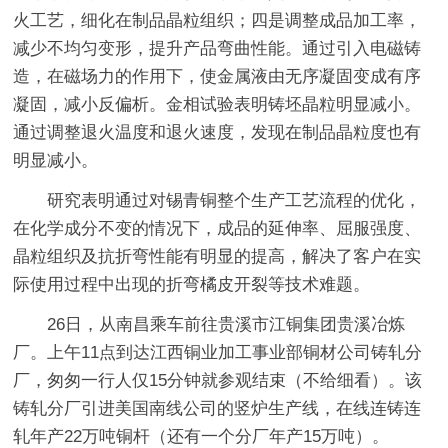
火工艺，细化在制品晶粒组织；四是调整成品加工率，
减少不均匀变形，提升产品弯曲性能。通过引入电磁铸
造，在磁场力的作用下，使金属液由无序凝固变成有序
凝固，减小反偏析。金相试验表明铸坯晶粒明显减小。
通过调整退火温度和退火速度，发现在制品晶粒度也有
明显减小。
研究表明通过对锡青铜整个生产工艺流程的优化，
在化学成分不变的情况下，成品的延伸率、屈服强度、
晶粒组织及抗折弯性能有明显的提高，解决了客户在实
际使用过程中出现的折弯橘皮开裂等技术难题。
26日，从南昌乘车前往贵溪市江铜集团贵溪冶炼
厂。上午11点到达江西铜业加工事业部铜材公司铸轧分
厂，匆匆一行人仅15分钟就参观结束（不给细看）。该
铸轧分厂引进美国南线公司的竖炉生产线，在线连铸连
轧年产22万吨铜杆（还有一个分厂年产15万吨）。