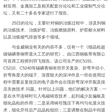
材应用、金属加工及相关配套分论坛和工业煤制气分论
坛，又有二十多名专家进行了报告。
25日的论坛，主要针对铜的冶炼过程中，涉及到铜
的冶炼技术、冶炼炉窑、冶炼燃烧原料、炉窑耐火材料
以及冶炼烟气排放等多个领域。
与金威铜业有关的内容不多，仅有一个《细晶粒超
级锡磷青铜带退火工艺的研究》。由江西铜板带有限公
司首席工程师刘羽飞报告。该公司生产的C5191、
C5210、C5240等锡磷青铜有些开关复杂、折弯半径小、
折弯角度大的端子、深度较大的深冲件及一些在使用过
程中需要反复按压的电子器件会出现折弯深冲开裂及按
压失效技术 问题。针对以上问题，他们的解决方案：一
是在水平连铸时引入电磁铸造技术，起到减少反偏板及
细化晶粒的作用；二是采用铸坯预压下再均匀化退火技
术，细化开坯后产品晶粒组织；三是调整在制品中间退