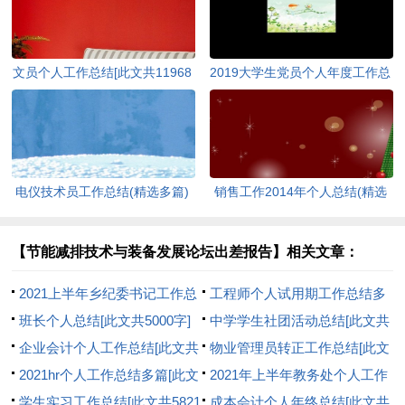
文员个人工作总结[此文共11968
2019大学生党员个人年度工作总
字]
结新版多篇_大学生党员个人年
终工作总结素材[此文共5237字]
电仪技术员工作总结(精选多篇)
销售工作2014年个人总结(精选
[此文共6958字]
多篇)[此文共9940字]
【节能减排技术与装备发展论坛出差报告】相关文章：
2021上半年乡纪委书记工作总
工程师个人试用期工作总结多
结[此文共1353字]
班长个人总结[此文共5000字]
篇_工程师试用期总结[此文共
中学学生社团活动总结[此文共
企业会计个人工作总结[此文共
8203字]
3556字]
物业管理员转正工作总结[此文
5970字]
2021hr个人工作总结多篇[此文
共5152字]
2021年上半年教务处个人工作
共17669字]
学生实习工作总结[此文共5821
总结[此文共622字]
成本会计个人年终总结[此文共