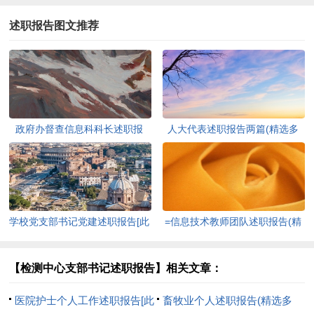
述职报告图文推荐
政府办督查信息科科长述职报
人大代表述职报告两篇(精选多
告-述职报告[此文共10194字]
篇)[此文共12798字]
学校党支部书记党建述职报告[此
=信息技术教师团队述职报告(精
文共2080字]
选多篇)[此文共7232字]
【检测中心支部书记述职报告】相关文章：
医院护士个人工作述职报告[此
畜牧业个人述职报告(精选多