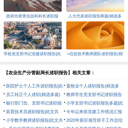
政府办督查信息科科长述职报
人大代表述职报告两篇(精选多
告-述职报告[此文共10194字]
篇)[此文共12798字]
学校党支部书记党建述职报告[此
=信息技术教师团队述职报告(精
文共2080字]
选多篇)[此文共7232字]
【农业生产分管副局长述职报告】相关文章：
医院护士个人工作述职报告[此
畜牧业个人述职报告(精选多
文共4605字]
员工转正个人述职(精选多篇)
篇)[此文共6606字]
教师学生党支部书记述职报告
[此文共5707字]
银行部门负、支部书记述职报
[此文共2397字]
小学支部书记述职报告多篇[此
告[此文共803字]
装置技术员述职报告[此文共
文共20351字]
今年以来抓党建工作情况汇报
1574字]
小学数学教师述职报告[此文共
[此文共3777字]
2020年新区领导班子工作总结