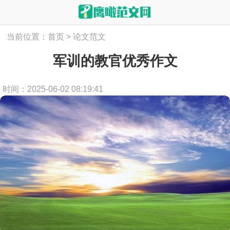
当前位置：
首页
>
论文范文
军训的教官优秀作文
时间：2025-06-02 08:19:41