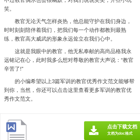
不过教官偶尔也会很幽默，对我们说说笑笑，开些小玩
笑。
教官无论天气怎样炎热，他总能守护在我们身边，
时时刻刻陪伴着我们，把我们每一个动作都教到最熟
练，教官高大威武的形象永远耸立在我们心中。
这就是我眼中的教官，他无私奉献的高尚品格我永
远铭记在心，此时我多么想对尊敬的教官大声说：“教官
辛苦了!”
的小编希望以上3篇
军训的教官优秀作文
范文能够帮
到你，当然，你还可以点击这里查看更多军训的教官优
秀作文范文。
点击下载文档
文档为doc格式