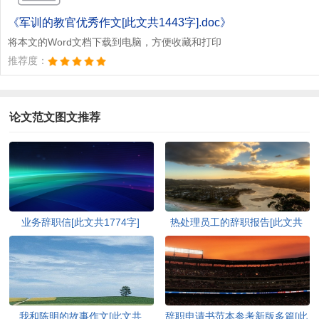
《军训的教官优秀作文[此文共1443字].doc》
将本文的Word文档下载到电脑，方便收藏和打印
推荐度：
论文范文图文推荐
业务辞职信[此文共1774字]
热处理员工的辞职报告[此文共
2540字]
我和陈明的故事作文[此文共
辞职申请书范本参考新版多篇[此