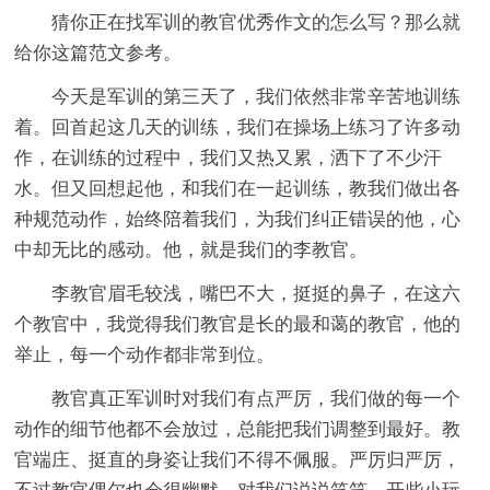
猜你正在找军训的教官优秀作文的怎么写？那么就
给你这篇范文参考。
今天是军训的第三天了，我们依然非常辛苦地训练
着。回首起这几天的训练，我们在操场上练习了许多动
作，在训练的过程中，我们又热又累，洒下了不少汗
水。但又回想起他，和我们在一起训练，教我们做出各
种规范动作，始终陪着我们，为我们纠正错误的他，心
中却无比的感动。他，就是我们的李教官。
李教官眉毛较浅，嘴巴不大，挺挺的鼻子，在这六
个教官中，我觉得我们教官是长的最和蔼的教官，他的
举止，每一个动作都非常到位。
教官真正军训时对我们有点严厉，我们做的每一个
动作的细节他都不会放过，总能把我们调整到最好。教
官端庄、挺直的身姿让我们不得不佩服。严厉归严厉，