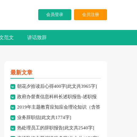
会员登录
会员注册
文范文
讲话致辞
最新文章
朝花夕拾读后心得400字[此文共3965字]
政府办督查信息科科长述职报告-述职报
2019年主题教育应知应会理论知识（含答
告[此文共10194字]
业务辞职信[此文共1774字]
案）[此文共10252字]
热处理员工的辞职报告[此文共2540字]