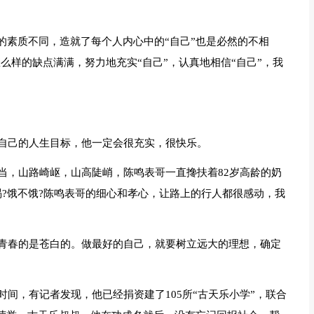
的素质不同，造就了每个人内心中的“自己”也是必然的不相
怎么样的缺点满满，努力地充实“自己”，认真地相信“自己”，我
自己的人生目标，他一定会很充实，很快乐。
当，山路崎岖，山高陡峭，陈鸣表哥一直搀扶着82岁高龄的奶
?饿不饿?陈鸣表哥的细心和孝心，让路上的行人都很感动，我
青春的是苍白的。做最好的自己，就要树立远大的理想，确定
间，有记者发现，他已经捐资建了105所“古天乐小学”，联合