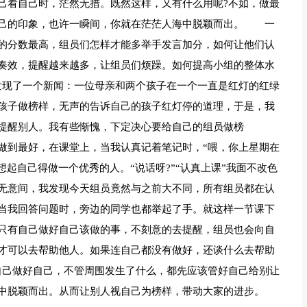
己看自己时，茫然无措。既然这样，又有什么用呢?不如，做最
自己的印象，也许一瞬间，你就在茫茫人海中脱颖而出。 一
的分数最高，组员们怎样才能多举手发言加分，如何让他们认
奏效，提醒越来越多，让组员们烦躁。如何提高小组的整体水
发现了一个新闻：一位母亲和两个孩子在一个一直是红灯的红绿
孩子做榜样，无声的告诉自己的孩子红灯停的道理，于是，我
提醒别人。我有些惭愧，下定决心要给自己的组员做榜
到最好，在课堂上，当我认真记着笔记时，“喂，你上星期在
想起自己得做一个优秀的人。“说话呀?”“认真上课”我面不改色
无意间，我发现今天组员竟然与之前大不同，所有组员都在认
当我回答问题时，旁边的同学也都举起了手。就这样一节课下
只有自己做好自己该做的事，不刻意的去提醒，组员也会向自
才可以去帮助他人。如果连自己都没有做好，还谈什么去帮助
己做好自己，不管周围发生了什么，都先应该管好自己给别让
中脱颖而出。从而让别人视自己为榜样，带动大家的进步。