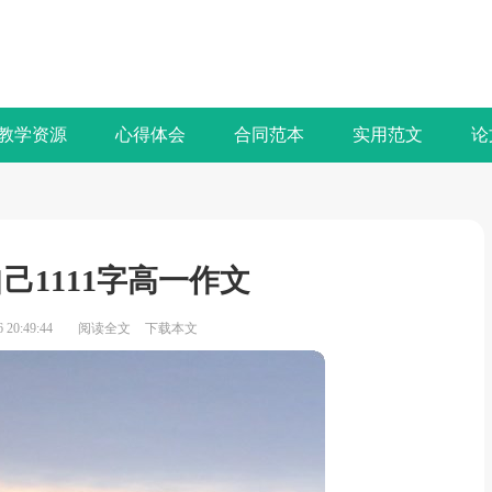
教学资源
心得体会
合同范本
实用范文
论
己1111字高一作文
20:49:44
阅读全文
下载本文