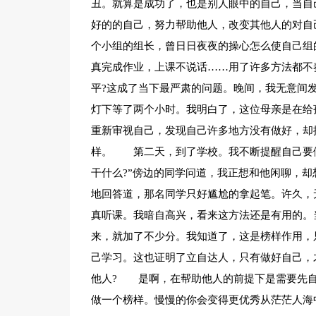
丑。就算是成功了，也是别人眼中的自己，当自
好的的自己，努力帮助他人，改变其他人的对
个小组的组长，曾日日夜夜的操心怎么使自己组
真完成作业，上课不说话……用了许多方法都不
平?这成了当下最严肃的问题。晚间，我无意间
灯下等了两个小时。我明白了，这位母亲是在给
重新审视自己，发现自己许多地方没有做好，却
样。 第二天，到了学校。我不断提醒自己要做
干什么?”傍边的同学问道，我正想和他闲聊，却
地回答道，那名同学只好尴尬的拿起笔。许久，
真听课。我暗自高兴，看来这方法还是有用的。
来，就加了不少分。我知道了，这是榜样作用，
己学习。这也证明了立自达人，只有做好自己，
他人? 是啊，在帮助他人的前提下是需要先自
做一个榜样。慢慢的你会变得更优秀从茫茫人海