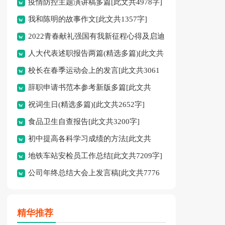
疫情防控主题演讲稿多篇[此文共4978字]
我和陈明的故事作文[此文共1357字]
2022青春献礼强国有我新征程心得及启迪
人大代表述职报告两篇(精选多篇)[此文共
多篇[此文共4095字]
校长在春季运动会上的发言[此文共3061
12798字]
辞职申请书范本参考新版多篇[此文共
字]
祝词生日(精选多篇)[此文共2652字]
2986字]
食品卫生自查报告[此文共3200字]
初中提高各科学习成绩的方法[此文共
地铁车站安检员工作总结[此文共7209字]
2526字]
公司年终总结大会上发言稿[此文共7776
字]
精华推荐