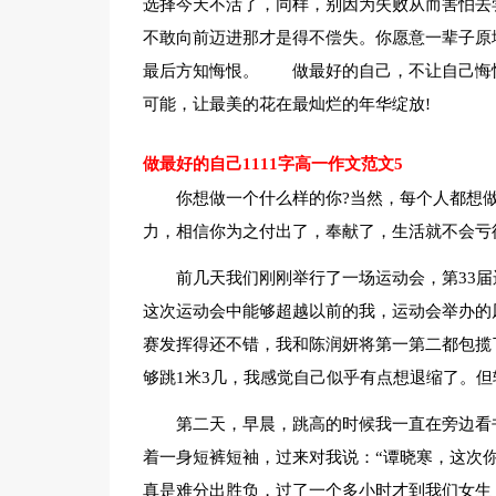
选择今天不活了，同样，别因为失败从而害怕去
不敢向前迈进那才是得不偿失。你愿意一辈子原
最后方知悔恨。 做最好的自己，不让自己悔
可能，让最美的花在最灿烂的年华绽放!
做最好的自己1111字高一作文范文5
你想做一个什么样的你?当然，每个人都想
力，相信你为之付出了，奉献了，生活就不会亏
前几天我们刚刚举行了一场运动会，第33
这次运动会中能够超越以前的我，运动会举办的
赛发挥得还不错，我和陈润妍将第一第二都包揽
够跳1米3几，我感觉自己似乎有点想退缩了。
第二天，早晨，跳高的时候我一直在旁边看
着一身短裤短袖，过来对我说：“谭晓寒，这次
真是难分出胜负，过了一个多小时才到我们女生