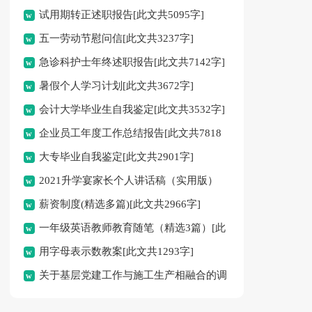
试用期转正述职报告[此文共5095字]
五一劳动节慰问信[此文共3237字]
急诊科护士年终述职报告[此文共7142字]
暑假个人学习计划[此文共3672字]
会计大学毕业生自我鉴定[此文共3532字]
企业员工年度工作总结报告[此文共7818
大专毕业自我鉴定[此文共2901字]
字]
2021升学宴家长个人讲话稿（实用版）
薪资制度(精选多篇)[此文共2966字]
[此文共2918字]
一年级英语教师教育随笔（精选3篇）[此
用字母表示数教案[此文共1293字]
文共4523字]
关于基层党建工作与施工生产相融合的调
研报告[此文共2394字]