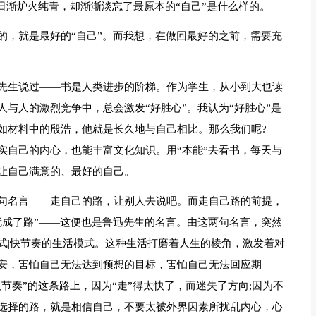
能日渐炉火纯青，却渐渐淡忘了最原本的“自己”是什么样的。
的，就是最好的“自己”。而我想，在做回最好的之前，需要充
先生说过——书是人类进步的阶梯。作为学生，从小到大也读
与人的激烈竞争中，总会激发“好胜心”。我认为“好胜心”是
如材料中的殷浩，他就是长久地与自己相比。那么我们呢?——
实自己的内心，也能丰富文化知识。用“本能”去看书，每天与
让自己满意的、最好的自己。
句名言——走自己的路，让别人去说吧。而走自己路的前提，
就成了路”——这便也是鲁迅先生的名言。由这两句名言，突然
式|快节奏的生活模式。这种生活打磨着人生的棱角，激发着对
安，害怕自己无法达到预想的目标，害怕自己无法回应期
节奏”的这条路上，因为“走”得太快了，而迷失了方向;因为不
选择的路，就是相信自己，不要太被外界因素所扰乱内心，心