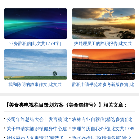
业务辞职信[此文共1774字]
热处理员工的辞职报告[此文共
2540字]
我和陈明的故事作文[此文共
辞职申请书范本参考新版多篇[此
1357字]
文共2986字]
【美食类电视栏目策划方案《美食集结号》】相关文章：
公司年终总结大会上发言稿[此
农林专业自荐信(精选多篇)[此
文共7776字]
关于申请实施乡镇健身中心建
文共6754字]
护理简历自我介绍[此文共1799
设项目的报告[此文共1237字]
社区委员入党申请书(精选多
字]
热水器检讨书(精选多篇)[此文