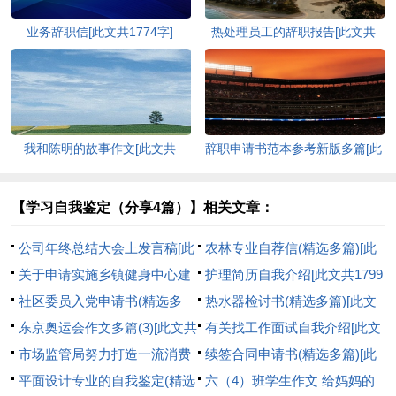
业务辞职信[此文共1774字]
热处理员工的辞职报告[此文共
2540字]
我和陈明的故事作文[此文共
辞职申请书范本参考新版多篇[此
1357字]
文共2986字]
【学习自我鉴定（分享4篇）】相关文章：
公司年终总结大会上发言稿[此
农林专业自荐信(精选多篇)[此
文共7776字]
关于申请实施乡镇健身中心建
文共6754字]
护理简历自我介绍[此文共1799
设项目的报告[此文共1237字]
社区委员入党申请书(精选多
字]
热水器检讨书(精选多篇)[此文
篇)[此文共8558字]
东京奥运会作文多篇(3)[此文共
共9015字]
有关找工作面试自我介绍[此文
1519字]
市场监管局努力打造一流消费
共1624字]
续签合同申请书(精选多篇)[此
维权品牌纪实[此文共3409字]
平面设计专业的自我鉴定(精选
文共3258字]
六（4）班学生作文 给妈妈的