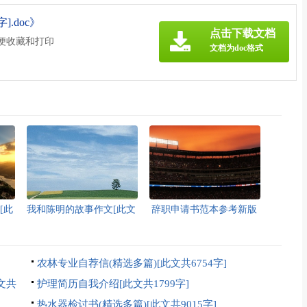
.doc》
点击下载文档
方便收藏和打印
文档为doc格式
[此
我和陈明的故事作文[此文
辞职申请书范本参考新版
共1357字]
多篇[此文共2986字]
农林专业自荐信(精选多篇)[此文共6754字]
文共
护理简历自我介绍[此文共1799字]
热水器检讨书(精选多篇)[此文共9015字]