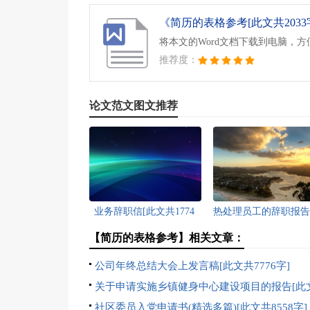
《简历的表格参考[此文共2033字]
将本文的Word文档下载到电脑，
推荐度：
论文范文图文推荐
业务辞职信[此文共1774
热处理员工的辞职报告
字]
文共2540字]
【简历的表格参考】相关文章：
公司年终总结大会上发言稿[此文共7776字]
关于申请实施乡镇健身中心建设项目的报告[此
1237字]
社区委员入党申请书(精选多篇)[此文共8558字]