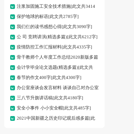
注浆加固施工安全技术措施[此文共3414
保护地球的标语[此文共2785字]
字]
我们仨的读书感想心得[此文共3090字]
公 司 竞聘讲演(精选多篇)[此文共6212字]
疫情防控工作汇报材料[此文共4335字]
骨干教师个人年度工作总结2020新版多篇
会计学毕业论文选题(精选多篇)[此文共
[此文共5248字]
春节的作文400字[此文共4300字]
7471字]
办公室座谈会发言材料 谈谈自己对办公室
三八节升旗讲话稿[此文共4180字]
工作的一些认识和体会[此文共826字]
安全小事件 小小安全帽[此文共485字]
2021中国新疆之历史印记观后感多篇[此
文共2836字]