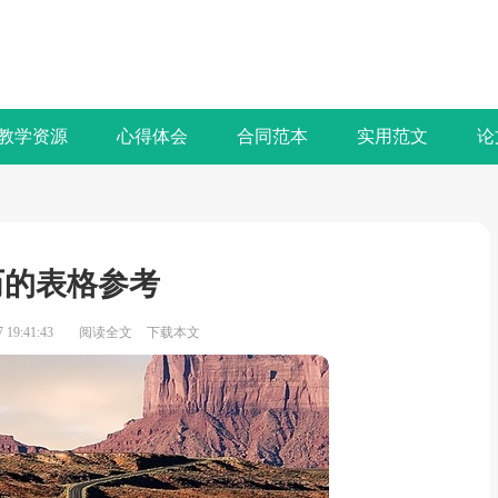
教学资源
心得体会
合同范本
实用范文
论
历的表格参考
19:41:43
阅读全文
下载本文