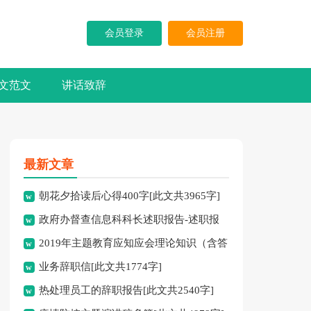
会员登录
会员注册
文范文
讲话致辞
最新文章
朝花夕拾读后心得400字[此文共3965字]
政府办督查信息科科长述职报告-述职报
2019年主题教育应知应会理论知识（含答
告[此文共10194字]
业务辞职信[此文共1774字]
案）[此文共10252字]
热处理员工的辞职报告[此文共2540字]