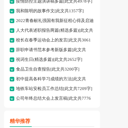
疫情防控主题演讲稿多篇[此文共4978字]
我和陈明的故事作文[此文共1357字]
2022青春献礼强国有我新征程心得及启迪
人大代表述职报告两篇(精选多篇)[此文共
多篇[此文共4095字]
校长在春季运动会上的发言[此文共3061
12798字]
辞职申请书范本参考新版多篇[此文共
字]
祝词生日(精选多篇)[此文共2652字]
2986字]
食品卫生自查报告[此文共3200字]
初中提高各科学习成绩的方法[此文共
地铁车站安检员工作总结[此文共7209字]
2526字]
公司年终总结大会上发言稿[此文共7776
字]
精华推荐