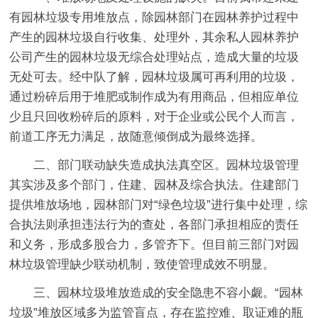
有园林垃圾专用堆放点，除园林部门在园林养护过程中
产生的园林垃圾自行收集、处理外，其余私人园林养护
公司产生的园林垃圾无综合处理站点，造成大量的垃圾
无处可去。经中队了解，园林垃圾属可再利用的垃圾，
通过粉碎后用于堆肥或制作成为有用商品，但相应单位
少且只回收粉碎后的原料，对于企业或公民个人而言，
前道工序无力满足，故随意倾倒成为最终选择。
二、部门联动缺失造成执法真空区。园林垃圾管理
其实涉及多个部门，住建、园林及综合执法。住建部门
提供堆放场地，园林部门对“绿色垃圾”进行集中处理，综
合执法则承担违法行为的查处，各部门承担相应的责任
和义务，形成多股合力，多管齐下。但目前三部门对园
林垃圾管理缺少联动机制，致使管理成效不明显。
三、园林垃圾堆放造成的安全隐患不容小觑。“园林
垃圾”堆放区域多为监管盲点，存在监控难、取证难的瓶