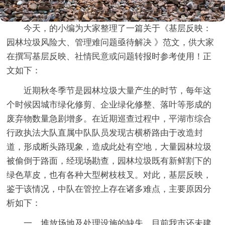
今天，的小编为大家整理了一篇关于《基层反映：
园林垃圾风险大、管理难问题亟待解决 》范文，供大家
在撰写基层反映、社情民意或问题转报时参考使用！正
文如下：
近期秋冬季节是园林垃圾大量产生的时节，每年这
个时候因城市绿化修剪、企业绿化修整、落叶等形成的
废弃物数量急剧增多。在近期巡查过程中，平湖市综合
行政执法大队直属中队队员发现古横桥路由于改造封
道，形成断头路现象，造成此处有空地，大量园林垃圾
被偷倒于路面，经现场勘查，园林垃圾既有新鲜割下的
绿色草皮，也有各种大型树枝枝叉。对此，基层反映，
鉴于该情况，中队在管控上存在诸多难点，主要原因分
析如下：
一、堆放场地及处理设施的缺失。目前我市还未建