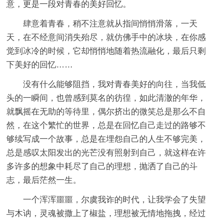
意，更是一段对青春的美好回忆。
肆意着青春，稍不注意就从指间悄悄滑落，一天
天，在不经意间消失殆尽，就仿佛手中的冰块，在你感
觉到冰冷的时候，它却悄悄地随着热流融化，最后只剩
下美好的回忆……
没有什么能够阻挡，我对青春美好的向往，当我低
头的一瞬间，也曾感到莫名的彷徨，如此清澈的年华，
就飘摇在无助的等待里，偶尔挤出的微笑总是那么不自
然，在这个繁忙的世界，总是在回忆自己走过的路够不
够续写成一个故事，总是在埋怨自己的人生不够完美，
总是感叹太阳发出的光芒没有照射到自己，就这样在许
多许多的想象中耗尽了自己的理想，抛洒了自己的斗
志，最后茫然一生。
一个浑浑噩噩，尔虞我诈的时代，让我学会了失望
与木讷，灵魂被撒上了椒盐，理想被无情地拖拽，经过