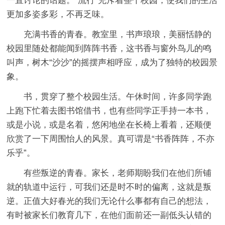
一直讨论的话题。“流行”充斥着整个校园，使我们的生活
更加多姿多彩，不再乏味。
充满书香的青春。教室里，书声琅琅，美丽恬静的
校园里随处都能闻到阵阵书香，这书香与窗外鸟儿的鸣
叫声，树木“沙沙”的摇摆声相呼应，成为了独特的校园景
象。
书，贯穿了整个校园生活。午休时间，许多同学跑
上跑下忙着去图书馆借书，也有些同学正手持一本书，
或是小说，或是名着，悠闲地坐在长椅上看着，还顺便
欣赏了一下周围怡人的风景。真可谓是“书香阵阵，不亦
乐乎”。
有些叛逆的青春。家长，老师期盼我们在他们所铺
就的轨道中运行，可我们还是时不时的偏离，这就是叛
逆。正值大好春光的我们无论什么事都有自己的想法，
有时被家长们教育几下，在他们面前还一副低头认错的