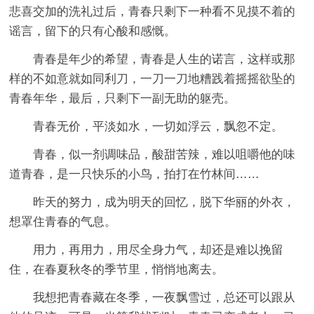
悲喜交加的洗礼过后，青春只剩下一种看不见摸不着的
谣言，留下的只有心酸和感慨。
青春是年少的希望，青春是人生的诺言，这样或那
样的不如意就如同利刀，一刀一刀地糟践着摇摇欲坠的
青春年华，最后，只剩下一副无助的躯壳。
青春无价，平淡如水，一切如浮云，飘忽不定。
青春，似一剂调味品，酸甜苦辣，难以咀嚼他的味
道青春，是一只快乐的小鸟，拍打在竹林间……
昨天的努力，成为明天的回忆，脱下华丽的外衣，
想罩住青春的气息。
用力，再用力，用尽全身力气，却还是难以挽留
住，在春夏秋冬的季节里，悄悄地离去。
我想把青春藏在冬季，一夜飘雪过，总还可以跟从