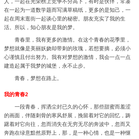
人，一起在光荣榜上竞争不分高下，有时是伙伴，常凑
在一起为一道数学题而写满草稿纸，更多的是知己，一
起在周末逛街一起谈心里的秘密。朋友充实了我的生
活。所以，知心朋友是我的梦。
青春里，我有更多的激情。在这个青春的花季里，
梦想就像是美丽妖娆却带刺的玫瑰，若想要摘，必须小
心谨慎且付出努力。我有对梦想的激情，我会一点一点
建造起属于我梦的城堡，永不止步。
青春，梦想在路上。
我的青春2
一段青春，挥洒尘封已久的心怀，那些甜蜜而羞涩
的画面，伴随刺骨的寒风舒展，挽留着对它的回忆，踌
躇着对它向往，忽而消失在无穷无尽的奔波中，忽而又
奔跑在绿意黯然原野上，那，是一种心情，也是一种惬