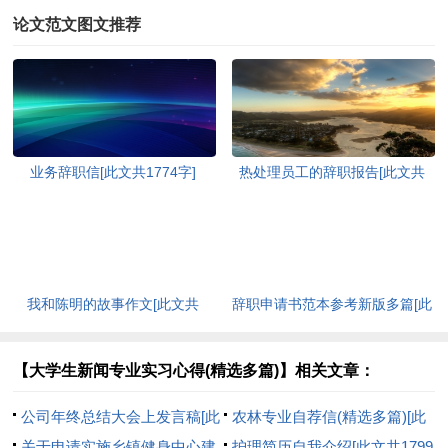
论文范文图文推荐
业务辞职信[此文共1774字]
热处理员工的辞职报告[此文共
2540字]
我和陈明的故事作文[此文共
辞职申请书范本参考新版多篇[此
1357字]
文共2986字]
【大学生新闻专业实习心得(精选多篇)】相关文章：
公司年终总结大会上发言稿[此
农林专业自荐信(精选多篇)[此
文共7776字]
关于申请实施乡镇健身中心建
文共6754字]
护理简历自我介绍[此文共1799