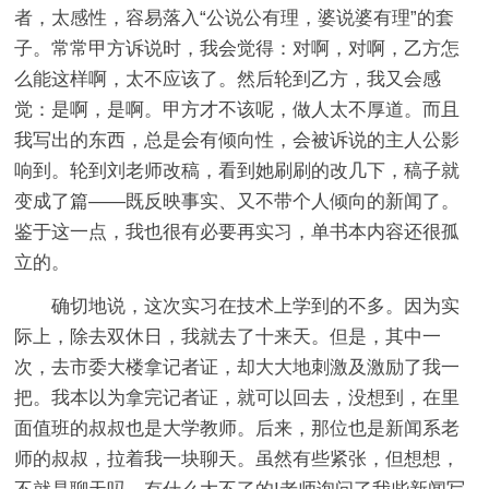
者，太感性，容易落入“公说公有理，婆说婆有理”的套
子。常常甲方诉说时，我会觉得：对啊，对啊，乙方怎
么能这样啊，太不应该了。然后轮到乙方，我又会感
觉：是啊，是啊。甲方才不该呢，做人太不厚道。而且
我写出的东西，总是会有倾向性，会被诉说的主人公影
响到。轮到刘老师改稿，看到她刷刷的改几下，稿子就
变成了篇——既反映事实、又不带个人倾向的新闻了。
鉴于这一点，我也很有必要再实习，单书本内容还很孤
立的。
确切地说，这次实习在技术上学到的不多。因为实
际上，除去双休日，我就去了十来天。但是，其中一
次，去市委大楼拿记者证，却大大地刺激及激励了我一
把。我本以为拿完记者证，就可以回去，没想到，在里
面值班的叔叔也是大学教师。后来，那位也是新闻系老
师的叔叔，拉着我一块聊天。虽然有些紧张，但想想，