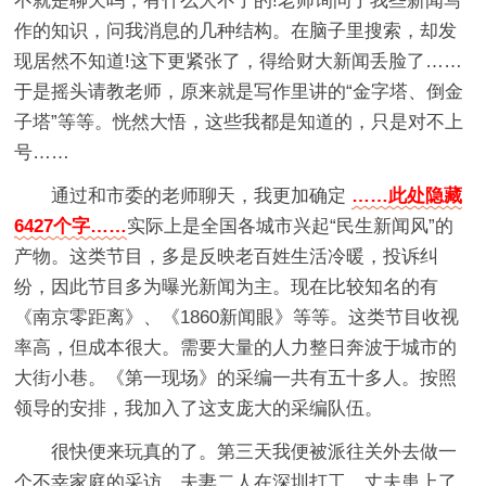
不就是聊天吗，有什么大不了的!老师询问了我些新闻写
作的知识，问我消息的几种结构。在脑子里搜索，却发
现居然不知道!这下更紧张了，得给财大新闻丢脸了……
于是摇头请教老师，原来就是写作里讲的“金字塔、倒金
子塔”等等。恍然大悟，这些我都是知道的，只是对不上
号……
通过和市委的老师聊天，我更加确定
……此处隐藏
6427个字……
实际上是全国各城市兴起“民生新闻风”的
产物。这类节目，多是反映老百姓生活冷暖，投诉纠
纷，因此节目多为曝光新闻为主。现在比较知名的有
《南京零距离》、《1860新闻眼》等等。这类节目收视
率高，但成本很大。需要大量的人力整日奔波于城市的
大街小巷。《第一现场》的采编一共有五十多人。按照
领导的安排，我加入了这支庞大的采编队伍。
很快便来玩真的了。第三天我便被派往关外去做一
个不幸家庭的采访。夫妻二人在深圳打工，丈夫患上了