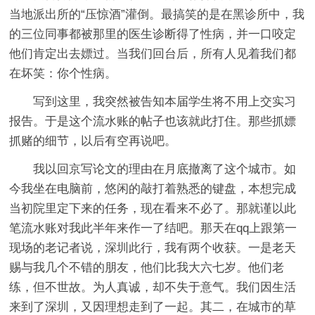
当地派出所的“压惊酒”灌倒。最搞笑的是在黑诊所中，我
的三位同事都被那里的医生诊断得了性病，并一口咬定
他们肯定出去嫖过。当我们回台后，所有人见着我们都
在坏笑：你个性病。
写到这里，我突然被告知本届学生将不用上交实习
报告。于是这个流水账的帖子也该就此打住。那些抓嫖
抓赌的细节，以后有空再说吧。
我以回京写论文的理由在月底撤离了这个城市。如
今我坐在电脑前，悠闲的敲打着熟悉的键盘，本想完成
当初院里定下来的任务，现在看来不必了。那就谨以此
笔流水账对我此半年来作一了结吧。那天在qq上跟第一
现场的老记者说，深圳此行，我有两个收获。一是老天
赐与我几个不错的朋友，他们比我大六七岁。他们老
练，但不世故。为人真诚，却不失于意气。我们因生活
来到了深圳，又因理想走到了一起。其二，在城市的草