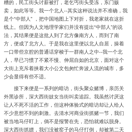
糟的，民工街头讨薪被打，老乞丐街头受冻，东门贩
卖，如此等等。我一个北人--其实这种说法并不准确，我
是个“中部人” ，把中国地图上下对折，我老家就在这折
线上。但因为人文地理学家们并没有提出“中部人”的说
法，其结果便是这批人到了北方像南方人，而到了南
方，便成了北方人。于是我在这里便以北人自居，操着
一口带些京腔的普通话穿梭于一群南人之中--我一个北
人，早已习惯了不紧不慢、伸屈自如的北京，面对这个
大街上充斥着挟着大小公文包匆忙奔波人流的城市，多
少会显得有些不适。
接下来便是一系列的暗访，街头聚众赌博，亲历关
外黑诊所，深大西街妓女当街叫卖追踪。我虽然讨厌这
让人不死不活的工作，但这种体验式的暗访却让人给人
不少意想不到的刺激。去清水河商业街抓赌一节，我们
被当地马仔盯上，倘不是报警在先，恐怕就难以脱身。
深大西街抓嫖，我们没被窑子的马仔打倒，却被第二天