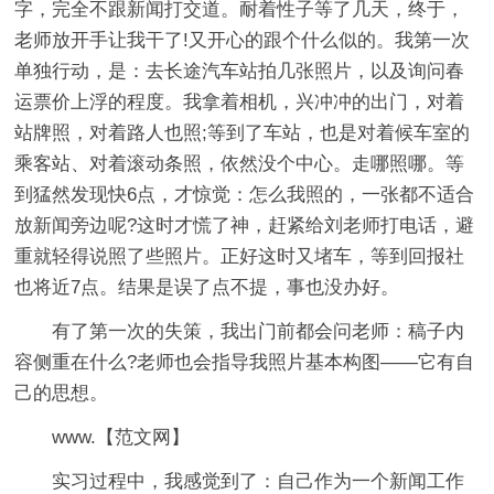
字，完全不跟新闻打交道。耐着性子等了几天，终于，
老师放开手让我干了!又开心的跟个什么似的。我第一次
单独行动，是：去长途汽车站拍几张照片，以及询问春
运票价上浮的程度。我拿着相机，兴冲冲的出门，对着
站牌照，对着路人也照;等到了车站，也是对着候车室的
乘客站、对着滚动条照，依然没个中心。走哪照哪。等
到猛然发现快6点，才惊觉：怎么我照的，一张都不适合
放新闻旁边呢?这时才慌了神，赶紧给刘老师打电话，避
重就轻得说照了些照片。正好这时又堵车，等到回报社
也将近7点。结果是误了点不提，事也没办好。
有了第一次的失策，我出门前都会问老师：稿子内
容侧重在什么?老师也会指导我照片基本构图——它有自
己的思想。
www.【范文网】
实习过程中，我感觉到了：自己作为一个新闻工作