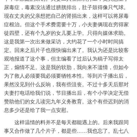
尿毒症，毒素没法通过膀胱排出，肚子鼓得像只气球。
现在丈夫的父亲想把自己的肾捐出来，这样可以将尿毒
症根治。但这个手术费需要十万，小夫妻俩现在穷得家
徒四壁，还有个九岁的女儿要上学。只得向媒体求助。
这是我第一次出来做采访，大约花了一个小时时间搞
定。回来之后片子也很快编出来了。我认为还是比较客
观地报道了这个事，但主编看了过后认为稿子写得太
正，煽情不足。这是我的软肋，我向来不滥情，但如今
为了救人必须要我必须要牺牲本性。等到片子播出后，
果然没见到什么反响，我有些沮丧。不过十多天后那对
夫妻打电话给我们说，节目播出后，有个小学决定无偿
赞助他们的女儿读完九年义务教育。这个有些迟到的消
息多少还是给了我一点安慰。
这样温情的料并不是每天都能遇上的。后来我跟同
事又合作做了几个片子，都是些……我也忘了。乱七八