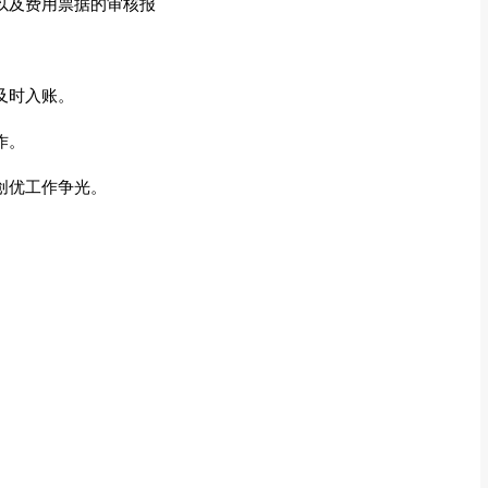
以及费用票据的审核报
及时入账。
作。
创优工作争光。