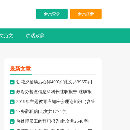
会员登录
会员注册
文范文
讲话致辞
最新文章
朝花夕拾读后心得400字[此文共3965字]
政府办督查信息科科长述职报告-述职报
2019年主题教育应知应会理论知识（含答
告[此文共10194字]
业务辞职信[此文共1774字]
案）[此文共10252字]
热处理员工的辞职报告[此文共2540字]