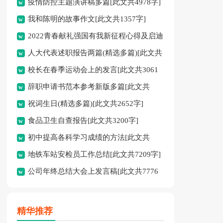
疫情防控主题演讲稿多篇[此文共4978字]
我和陈明的故事作文[此文共1357字]
2022青春献礼强国有我新征程心得及启迪
人大代表述职报告两篇(精选多篇)[此文共
多篇[此文共4095字]
校长在春季运动会上的发言[此文共3061
12798字]
辞职申请书范本参考新版多篇[此文共
字]
祝词生日(精选多篇)[此文共2652字]
2986字]
食品卫生自查报告[此文共3200字]
初中提高各科学习成绩的方法[此文共
地铁车站安检员工作总结[此文共7209字]
2526字]
公司年终总结大会上发言稿[此文共7776
字]
精华推荐