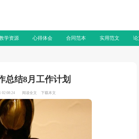
教学资源
心得体会
合同范本
实用范文
论
作总结8月工作计划
02:08:24
阅读全文
下载本文