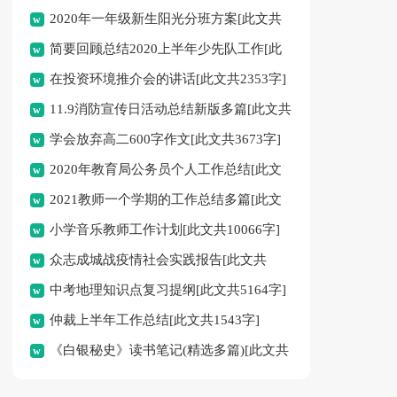
2020年一年级新生阳光分班方案[此文共
简要回顾总结2020上半年少先队工作[此
659字]
在投资环境推介会的讲话[此文共2353字]
文共1491字]
11.9消防宣传日活动总结新版多篇[此文共
学会放弃高二600字作文[此文共3673字]
3835字]
2020年教育局公务员个人工作总结[此文
2021教师一个学期的工作总结多篇[此文
共1369字]
小学音乐教师工作计划[此文共10066字]
共5197字]
众志成城战疫情社会实践报告[此文共
中考地理知识点复习提纲[此文共5164字]
2796字]
仲裁上半年工作总结[此文共1543字]
《白银秘史》读书笔记(精选多篇)[此文共
12371字]