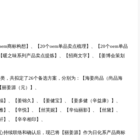
m商标构想】、【20个oem单品卖点梳理】、【20个oem单品
、【暖之味系列产品卖点提炼】、【招商文字】、【姜博会策划
门类，共拟定了26个备选方案，分别为：【海姜尚品（尚品海
【丽姜源（元）】、
福】、【姜锦久】、【姜健宝】、【姜多健（辛益康）】、
雅】、【辛悦】、【丝芙妮】、【辛仙丽影】、【丝黛】、
轩】、【辛辛相印】、
心持续联络和确认后，现已将【丽姜源】作为日化系产品商标