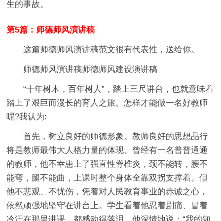
生的事故。
第5篇：师德师风演讲稿
这篇师德师风演讲稿范文很有代表性，送给你。
师德师风演讲稿师德师风建设演讲稿
“十年树木，百年树人”，踏上三尺讲台，也就意味着
踏上了艰巨而漫长的育人之旅。怎样才能做一名好教师
呢?我认为:
首先，树立良好的师德形象。教师良好的思想品行
将是教师最伟大人格力量的体现。曾经有一名普普通通
的教师，他不幸患上了强直性脊椎炎，颈不能转，腰不
能弯，腿不能曲，上课时整个身体全靠双拐支撑着。但
他不悲观、不忧伤，凭着对人民教育事业的赤诚之心，
依然顽强地坚守在讲台上。学生看着他忍着剧痛、冒着
冷汗在那里讲课，都感动得落泪。他深情地说：“我的知