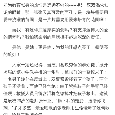
着为教育献身的热情是远远不够的------那一双双渴求知
识的眼睛，那一张张天真可爱的面孔，是一块块需要用
爱来浇灌的苗圃，是一片片需要用爱来培育的花园啊！
而我，有这样底蕴厚实的爱吗？有支撑这博大的爱
的情怀吗？我怕我柔弱的肩膀担不起这深深的责任。
是他，是她，更是他，为我的迷惑点亮了一盏明亮
的航灯！
大家一定还记得，当汶川县映秀镇的群众徒手搬开
垮塌的镇小学教学楼的一角时，被眼前的一幕惊呆了：
一名男子跪仆在废墟上，双臂紧紧搂着两个孩子，两个
孩子还活着，而他已经气绝！由于紧抱孩子的手臂已经
僵硬，救援人员只得含泪将之锯掉才把孩子救出。这就
是该校29岁的老师张米亚。“摘下我的翅膀，送给你飞
翔。”多才多艺、最爱唱歌的张老师用生命诠释了这句歌