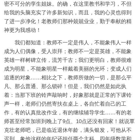
密不可分的孪生姐妹。的确，在这里教书和学习，不但
给我的头脑充实了许多新知识，而且，我的心灵也得到
了进一步净化！老教师们那种兢兢业业，勤于奉献的精
神更为我感动！
我们都知道：教师不一定是伟人，不能象伟人一样
成为人们偶像，受人崇拜；教师不一定是英雄，不能象
英雄一样树碑立传，流芳千古；我们更明白，教师很难
成为明星，不能象明星一样戴着美丽的光环；变成人们
追逐的对象……相比之下，教师所做的一切，是那么平
凡、那么普通、那么锁碎！但是，我们仍然是如此执
着：当那下班的铃声敲响时，好象那就是正常的下课铃
声一样，老师们仍然寄扶在桌上，各自忙着自己的工
作，有的认真批改作业，有的继续辅导学生……有的老
师甚至经常加班到晚上了9点、10点还没有回家！就说覃
克壮老师吧，已是临近退休年龄，满头银发，可他从不
迟到。象他这样的年纪还担任两个主科，四年级数学和