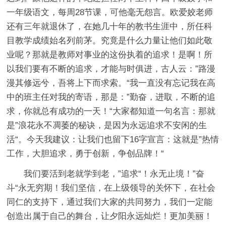
一年级语文，每周28节课，可他毫无怨言。欧爱姣老师
还有三年就退休了，在她几十年的教书生涯中，所任科
目教学成绩始名列前茅。究竟是什么力量让他们如此敬
业呢？那就是教师对事业的这份执着的追求！是啊！所
以我们要有不断的追求，才能与时俱进，古人云：”路漫
漫其修远兮，吾将上下而求索。“我一直没有忘记我在高
中的班主任对我的寄语，那是：”勤奋，进取，不断的追
求，你就总有成功的一天！“大家都知道一句名言：那就
是”浪花永不凋萎的秘诀，是因为永远追求不安闲的生
活“。今天我建议：让我们也留下16字宣言：这就是”热情
工作，大胆追求，勇于创新，争创品牌！“
我们要活到老就学到老，”追求“！永无止境！”奋
斗“永无穷期！我们坚信，在上级领导的关怀下，在社会
同仁的支持下，通过我们大家的共同努力，我们一定能
创造出属于自己的舞台，让夕阳永远灿烂！更加美丽！