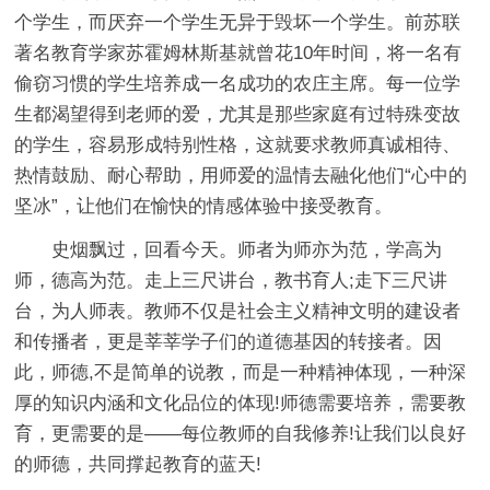
个学生，而厌弃一个学生无异于毁坏一个学生。前苏联
著名教育学家苏霍姆林斯基就曾花10年时间，将一名有
偷窃习惯的学生培养成一名成功的农庄主席。每一位学
生都渴望得到老师的爱，尤其是那些家庭有过特殊变故
的学生，容易形成特别性格，这就要求教师真诚相待、
热情鼓励、耐心帮助，用师爱的温情去融化他们“心中的
坚冰”，让他们在愉快的情感体验中接受教育。
史烟飘过，回看今天。师者为师亦为范，学高为
师，德高为范。走上三尺讲台，教书育人;走下三尺讲
台，为人师表。教师不仅是社会主义精神文明的建设者
和传播者，更是莘莘学子们的道德基因的转接者。因
此，师德,不是简单的说教，而是一种精神体现，一种深
厚的知识内涵和文化品位的体现!师德需要培养，需要教
育，更需要的是——每位教师的自我修养!让我们以良好
的师德，共同撑起教育的蓝天!