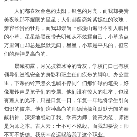
人们都喜欢金色的太阳，银色的月亮，而我却要赞
美夜晚那不耀眼的星星；人们都留恋姹紫嫣红的玫瑰，
雍容华贵的牡丹，而我却崇尚上那漫山遍野不引人瞩目
的小草。星星给黑夜带光明却从不炫耀自己，小草装点
万里河山却总是默默无闻，星星，小草是平凡的，但它
们的精神是高尚的。
晨曦初露，月光披着冰冷的青灰，学校门口已有校
领导们巡视安全的身影和班主任们疾步的脚印。办公室
里，下课的铃声怎么也喊不停同仁们那忙碌的笔尖，好
像那铃声是孩子们的专属。他们没有惊人的壮举，也没
有耀人的光环，只是日复一日，年复一年地将学生引向
知识的彼岸。他们这种高尚的师德情操和默默无闻的奉
献精神，深深地感动了我。学高为师，德高为范，师德
是为师之本。古人云：士不可不泓毅。而我却要说：师
不可不扬德。我庆幸命运赐给我了这个职业。