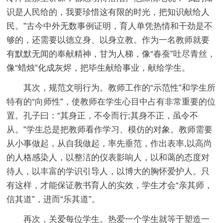
识是人民给的，我要珍惜这有限的时光，把知识献给人
民。”古今中外无数事例证明，育人单凭热情和干劲是不
够的，还需要以德立身、以身立教。作为一名教师就要
有默默无闻的奉献精神，甘为人梯，像“春蚕”吐尽青丝，
像“蜡烛”化成灰烬，把毕生献给事业，献给学生。
其次，规范文明行为。教师工作的“示范性”和学生所
特有的“向师性”，使教师在学生心目中占有非常重要的位
置。孔子曰：“其身正，不令而行;其身不正，虽令不
从。”学生总是把教师看作学习、模仿的对象。教师需要
从小事做起，从自我做起，率先垂范，作出表率,以高尚
的人格感染人，以整洁的仪表影响人，以和蔼的态度对
待人，以丰富的学识引导人，以博大的胸怀爱护人。只
有这样，才能保证教书育人的实效，学生才会“亲其师，
信其道”，进而“乐其道”。
再次，关爱每位学生。热爱一个学生就等于塑造一