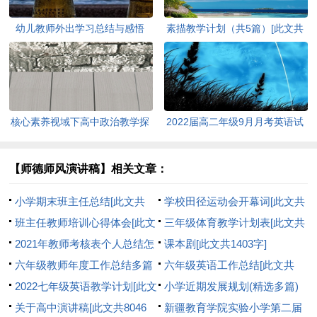
幼儿教师外出学习总结与感悟
素描教学计划（共5篇）[此文共
(精选多篇)[此文共5742字]
3482字]
核心素养视域下高中政治教学探
2022届高二年级9月月考英语试
析[此文共2616字]
题[此文共888字]
【师德师风演讲稿】相关文章：
小学期末班主任总结[此文共
学校田径运动会开幕词[此文共
6529字]
班主任教师培训心得体会[此文
2730字]
三年级体育教学计划表[此文共
共6350字]
2021年教师考核表个人总结怎
13364字]
课本剧[此文共1403字]
么写[此文共4824字]
六年级教师年度工作总结多篇
六年级英语工作总结[此文共
[此文共12626字]
2022七年级英语教学计划[此文
968字]
小学近期发展规划(精选多篇)
共5160字]
关于高中演讲稿[此文共8046
[此文共13379字]
新疆教育学院实验小学第二届