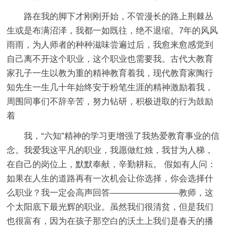
路在我的脚下才刚刚开始，不管漫长的路上荆棘丛
生或是布满沼泽，我都一如既往，绝不退缩。7年的风风
雨雨，为人师者的种种滋味尝遍过后，我愈来愈感觉到
自己离不开这个职业，这个职业也需要我。古代大教育
家孔子一生以教为重的精神教育着我，现代教育家陶行
知先生一生几十年始终安于粉笔生涯的精神激励着我，
周围同事们不辞辛苦，努力钻研，积极进取的行为鼓励
着
我，“六知”精神的学习更增强了我热爱教育事业的信
念。我爱我这平凡的职业，我愿做红烛，我甘为人梯，
在自己的岗位上，默默奉献，辛勤耕耘。 假如有人问：
如果在人生的道路再有一次机会让你选择，你会选择什
么职业？我一定会高声回答————————教师，这
个太阳底下最光辉的职业。虽然我们很清贫，但是我们
也很富有，因为在孩子那空白的沃土上我们是春天的播