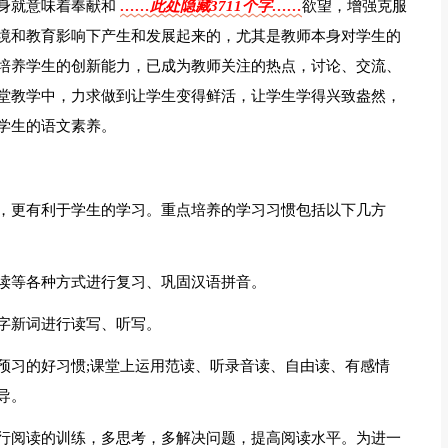
身就意味着奉献和
……此处隐藏3711个字……
欲望，增强克服
境和教育影响下产生和发展起来的，尤其是教师本身对学生的
培养学生的创新能力，已成为教师关注的热点，讨论、交流、
堂教学中，力求做到让学生变得鲜活，让学生学得兴致盎然，
学生的语文素养。
，更有利于学生的学习。重点培养的学习习惯包括以下几方
读等各种方式进行复习、巩固汉语拼音。
字新词进行读写、听写。
预习的好习惯;课堂上运用范读、听录音读、自由读、有感情
导。
行阅读的训练，多思考，多解决问题，提高阅读水平。为进一