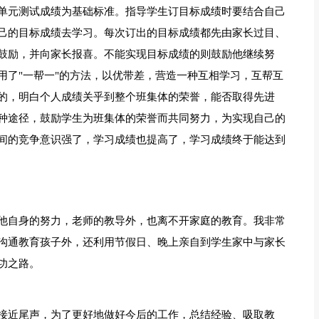
单元测试成绩为基础标准。指导学生订目标成绩时要结合自己
己的目标成绩去学习。每次订出的目标成绩都先由家长过目、
鼓励，并向家长报喜。不能实现目标成绩的则鼓励他继续努
用了"一帮一"的方法，以优带差，营造一种互相学习，互帮互
的，明白个人成绩关乎到整个班集体的荣誉，能否取得先进
种途径，鼓励学生为班集体的荣誉而共同努力，为实现自己的
间的竞争意识强了，学习成绩也提高了，学习成绩终于能达到
他自身的努力，老师的教导外，也离不开家庭的教育。我非常
沟通教育孩子外，还利用节假日、晚上亲自到学生家中与家长
功之路。
接近尾声，为了更好地做好今后的工作，总结经验、吸取教