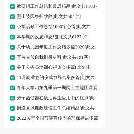
教研组工作总结和反思精品[此文共11037
烈士陵园祭扫致辞[此文共504字]
字]
小学后勤工作总结1000字心得[此文共
本学期的反思和总结[此文共6127字]
5727字]
关于幼儿园年度工作总结多篇2020[此文
基层党员自我剖析材料[此文共791字]
共10444字]
关于公务员培训心得体会多篇[此文共
11月商业签约仪式致辞合集多篇[此文共
9409字]
青年大学习第九季第一期网上主题团课观
6278字]
分子蒸馏器在废油再生应用中的优点[此
后感心得新版多篇[此文共5916字]
街道党风廉政建设工作总结精品[此文共
文共504字]
2022关于全国节能宣传周的环保标语多篇
9966字]
[此文共2470字]