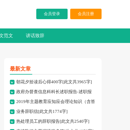
会员登录
会员注册
文范文
讲话致辞
最新文章
朝花夕拾读后心得400字[此文共3965字]
政府办督查信息科科长述职报告-述职报
2019年主题教育应知应会理论知识（含答
告[此文共10194字]
业务辞职信[此文共1774字]
案）[此文共10252字]
热处理员工的辞职报告[此文共2540字]