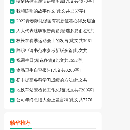
疫情防控主题演讲稿多篇[此文共4978字]
我和陈明的故事作文[此文共1357字]
2022青春献礼强国有我新征程心得及启迪
人大代表述职报告两篇(精选多篇)[此文共
多篇[此文共4095字]
校长在春季运动会上的发言[此文共3061
12798字]
辞职申请书范本参考新版多篇[此文共
字]
祝词生日(精选多篇)[此文共2652字]
2986字]
食品卫生自查报告[此文共3200字]
初中提高各科学习成绩的方法[此文共
地铁车站安检员工作总结[此文共7209字]
2526字]
公司年终总结大会上发言稿[此文共7776
字]
精华推荐