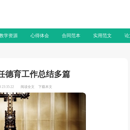
教学资源
心得体会
合同范本
实用范文
论
任德育工作总结多篇
23:35:22
阅读全文
下载本文