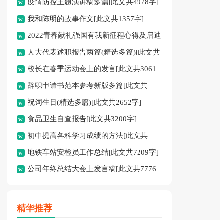
疫情防控主题演讲稿多篇[此文共4978字]
我和陈明的故事作文[此文共1357字]
2022青春献礼强国有我新征程心得及启迪
人大代表述职报告两篇(精选多篇)[此文共
多篇[此文共4095字]
校长在春季运动会上的发言[此文共3061
12798字]
辞职申请书范本参考新版多篇[此文共
字]
祝词生日(精选多篇)[此文共2652字]
2986字]
食品卫生自查报告[此文共3200字]
初中提高各科学习成绩的方法[此文共
地铁车站安检员工作总结[此文共7209字]
2526字]
公司年终总结大会上发言稿[此文共7776
字]
精华推荐