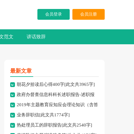
会员登录
会员注册
文范文
讲话致辞
最新文章
朝花夕拾读后心得400字[此文共3965字]
政府办督查信息科科长述职报告-述职报
2019年主题教育应知应会理论知识（含答
告[此文共10194字]
业务辞职信[此文共1774字]
案）[此文共10252字]
热处理员工的辞职报告[此文共2540字]