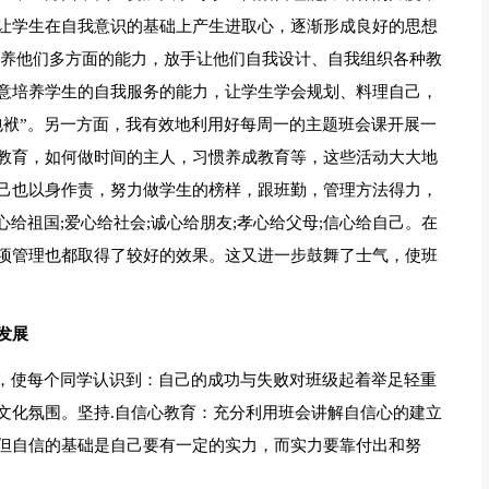
让学生在自我意识的基础上产生进取心，逐渐形成良好的思想
培养他们多方面的能力，放手让他们自我设计、自我组织各种教
意培养学生的自我服务的能力，让学生学会规划、料理自己，
包袱”。另一方面，我有效地利用好每周一的主题班会课开展一
教育，如何做时间的主人，习惯养成教育等，这些活动大大地
己也以身作责，努力做学生的榜样，跟班勤，管理方法得力，
给祖国;爱心给社会;诚心给朋友;孝心给父母;信心给自己。在
项管理也都取得了较好的效果。这又进一步鼓舞了士气，使班
发展
识，使每个同学认识到：自己的成功与失败对班级起着举足轻重
文化氛围。坚持.自信心教育：充分利用班会讲解自信心的建立
但自信的基础是自己要有一定的实力，而实力要靠付出和努