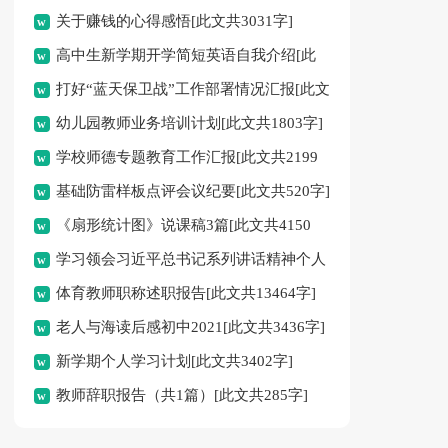
关于赚钱的心得感悟[此文共3031字]
高中生新学期开学简短英语自我介绍[此
打好“蓝天保卫战”工作部署情况汇报[此文
文共557字]
幼儿园教师业务培训计划[此文共1803字]
共1770字]
学校师德专题教育工作汇报[此文共2199
基础防雷样板点评会议纪要[此文共520字]
字]
《扇形统计图》说课稿3篇[此文共4150
学习领会习近平总书记系列讲话精神个人
字]
体育教师职称述职报告[此文共13464字]
自查报告[此文共633字]
老人与海读后感初中2021[此文共3436字]
新学期个人学习计划[此文共3402字]
教师辞职报告（共1篇）[此文共285字]