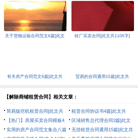
关于货物运输合同范文6篇[此文
砖厂买卖合同[此文共1105字]
共3524字]
有关房产合同范文6篇[此文共
贸易的合同通用15篇[此文共
10262字]
18939字]
【解除商铺租赁合同】相关文章：
简易版挖机租赁合同[此文共
租赁合同协议书4篇[此文共
2219字]
【热门】房屋买卖合同模板4
1897字]
区域销售总代理合同3篇[此文
篇[此文共5238字]
实用的房产合同范文集合八篇
共2838字]
无偿租赁合同通用15篇[此文共